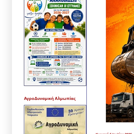
ΑγροΔυναμική Αλμωπίας