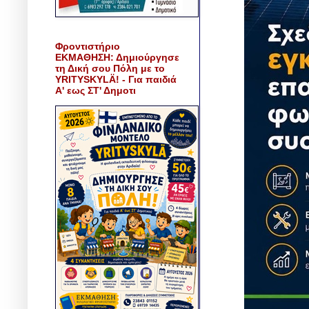
Φροντιστήριο
ΕΚΜΑΘΗΣΗ: Δημιούργησε
τη Δική σου Πόλη με το
YRITYSKYLÄ! - Για παιδιά
Α' εως ΣΤ' Δημοτι