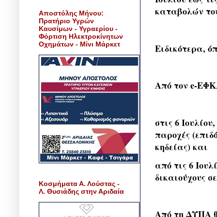
καταβολών του
Αποστόλης Μήνου:
Πρατήριο Υγρών
Καυσίμων - Υγραερίου -
Φόρτιση Ηλεκτροκίνητων
Οχημάτων - Μίνι Μάρκετ
Ειδικότερα, ό
Από τον e-ΕΦΚ
στις 6 Ιουλίου
παροχές (επιδ
κηδείας) και
από τις 6 Ιουλ
δικαιούχους σ
Κοσμήματα Α. Λούστας -
Λ. Θυσιάδης στην Αριδαία
Από τη ΔΥΠΑ 