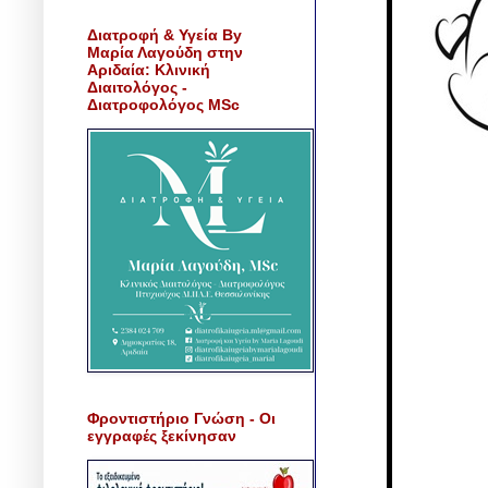
Διατροφή & Υγεία By
Μαρία Λαγούδη στην
Αριδαία: Κλινική
Διαιτολόγος -
Διατροφολόγος MSc
Φροντιστήριο Γνώση - Οι
εγγραφές ξεκίνησαν