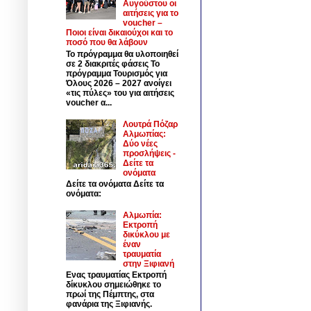
Αυγούστου οι
αιτήσεις για το
voucher –
Ποιοι είναι δικαιούχοι και το
ποσό που θα λάβουν
Το πρόγραμμα θα υλοποιηθεί
σε 2 διακριτές φάσεις Το
πρόγραμμα Τουρισμός για
Όλους 2026 – 2027 ανοίγει
«τις πύλες» του για αιτήσεις
voucher α...
Λουτρά Πόζαρ
Αλμωπίας:
Δύο νέες
προσλήψεις -
Δείτε τα
ονόματα
Δείτε τα ονόματα Δείτε τα
ονόματα:
Αλμωπία:
Εκτροπή
δικύκλου με
έναν
τραυματία
στην Ξιφιανή
Ενας τραυματίας Εκτροπή
δίκυκλου σημειώθηκε το
πρωί της Πέμπτης, στα
φανάρια της Ξιφιανής.