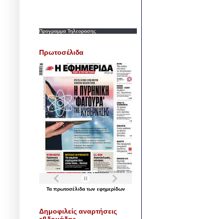
Προγραμμα Τηλεορασης
Πρωτοσέλιδα
Τα
πρωτοσέλιδα
των
εφημερίδων
Δημοφιλείς αναρτήσεις
εβδομάδας