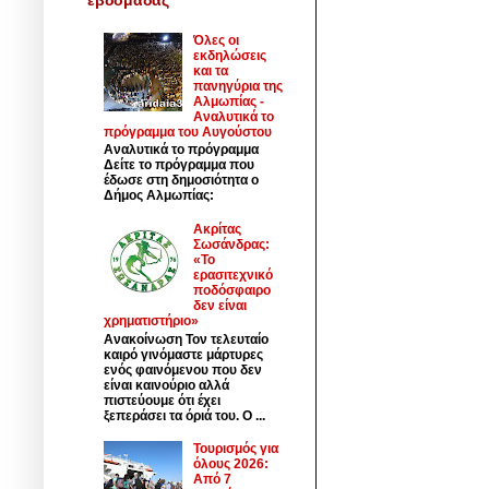
Όλες οι
εκδηλώσεις
και τα
πανηγύρια της
Αλμωπίας -
Αναλυτικά το
πρόγραμμα του Αυγούστου
Αναλυτικά το πρόγραμμα
Δείτε το πρόγραμμα που
έδωσε στη δημοσιότητα ο
Δήμος Αλμωπίας:
Ακρίτας
Σωσάνδρας:
«Το
ερασιτεχνικό
ποδόσφαιρο
δεν είναι
χρηματιστήριο»
Ανακοίνωση Τον τελευταίο
καιρό γινόμαστε μάρτυρες
ενός φαινόμενου που δεν
είναι καινούριο αλλά
πιστεύουμε ότι έχει
ξεπεράσει τα όριά του. Ο ...
Τουρισμός για
όλους 2026:
Από 7