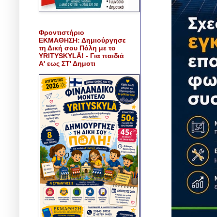
Φροντιστήριο
ΕΚΜΑΘΗΣΗ: Δημιούργησε
τη Δική σου Πόλη με το
YRITYSKYLÄ! - Για παιδιά
Α' εως ΣΤ' Δημοτι