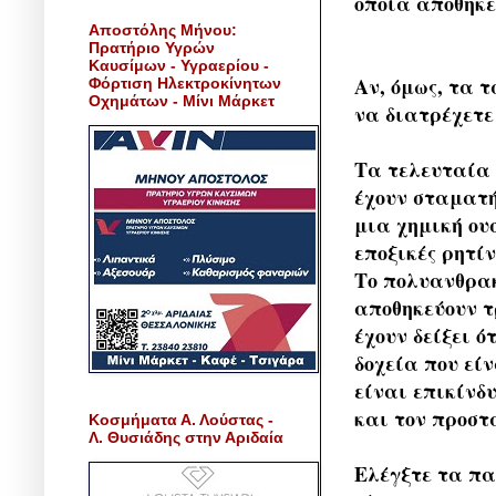
οποία αποθηκε
Αποστόλης Μήνου:
Πρατήριο Υγρών
Καυσίμων - Υγραερίου -
Αν, όμως, τα 
Φόρτιση Ηλεκτροκίνητων
Οχημάτων - Μίνι Μάρκετ
να διατρέχετε
Τα τελευταία 
έχουν σταματή
μια χημική ου
εποξικές ρητίν
Το πολυανθρακ
αποθηκεύουν τ
έχουν δείξει ό
δοχεία που εί
είναι επικίνδ
και τον προστ
Κοσμήματα Α. Λούστας -
Λ. Θυσιάδης στην Αριδαία
Ελέγξτε τα πα