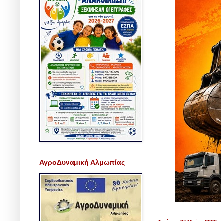
ΑγροΔυναμική Αλμωπίας