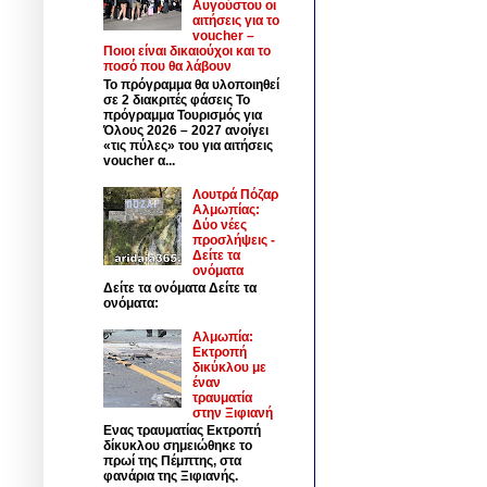
Αυγούστου οι
αιτήσεις για το
voucher –
Ποιοι είναι δικαιούχοι και το
ποσό που θα λάβουν
Το πρόγραμμα θα υλοποιηθεί
σε 2 διακριτές φάσεις Το
πρόγραμμα Τουρισμός για
Όλους 2026 – 2027 ανοίγει
«τις πύλες» του για αιτήσεις
voucher α...
Λουτρά Πόζαρ
Αλμωπίας:
Δύο νέες
προσλήψεις -
Δείτε τα
ονόματα
Δείτε τα ονόματα Δείτε τα
ονόματα:
Αλμωπία:
Εκτροπή
δικύκλου με
έναν
τραυματία
στην Ξιφιανή
Ενας τραυματίας Εκτροπή
δίκυκλου σημειώθηκε το
πρωί της Πέμπτης, στα
φανάρια της Ξιφιανής.