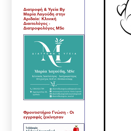
Διατροφή & Υγεία By
Μαρία Λαγούδη στην
Αριδαία: Κλινική
Διαιτολόγος -
Διατροφολόγος MSc
Φροντιστήριο Γνώση - Οι
εγγραφές ξεκίνησαν