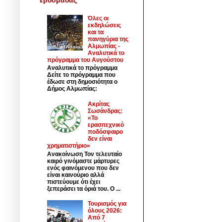
Όλες οι
εκδηλώσεις
και τα
πανηγύρια της
Αλμωπίας -
Αναλυτικά το
πρόγραμμα του Αυγούστου
Αναλυτικά το πρόγραμμα
Δείτε το πρόγραμμα που
έδωσε στη δημοσιότητα ο
Δήμος Αλμωπίας:
Ακρίτας
Σωσάνδρας:
«Το
ερασιτεχνικό
ποδόσφαιρο
δεν είναι
χρηματιστήριο»
Ανακοίνωση Τον τελευταίο
καιρό γινόμαστε μάρτυρες
ενός φαινόμενου που δεν
είναι καινούριο αλλά
πιστεύουμε ότι έχει
ξεπεράσει τα όριά του. Ο ...
Τουρισμός για
όλους 2026:
Από 7