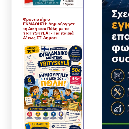
Φροντιστήριο
ΕΚΜΑΘΗΣΗ: Δημιούργησε
τη Δική σου Πόλη με το
YRITYSKYLÄ! - Για παιδιά
Α' εως ΣΤ' Δημοτι