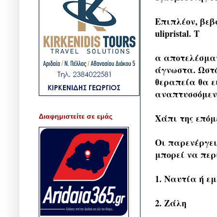
Επιπλέον, βεβα
ulipristal. Τ
α αποτελέσματ
άγνωστα. Ωστό
θεραπεία θα ε
αναπτυσσόμενο 
Χάπι της επόμ
Διαφημιστείτε σε εμάς
Οι παρενέργει
μπορεί να πε
1. Ναυτία ή εμ
2. Ζάλη