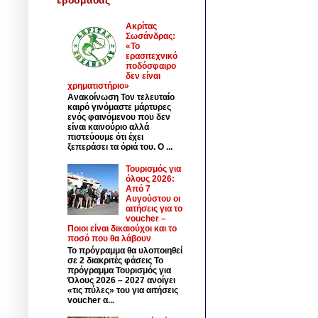
Ακρίτας
Σωσάνδρας:
«Το
ερασιτεχνικό
ποδόσφαιρο
δεν είναι
χρηματιστήριο»
Ανακοίνωση Τον τελευταίο
καιρό γινόμαστε μάρτυρες
ενός φαινόμενου που δεν
είναι καινούριο αλλά
πιστεύουμε ότι έχει
ξεπεράσει τα όριά του. Ο ...
Τουρισμός για
όλους 2026:
Από 7
Αυγούστου οι
αιτήσεις για το
voucher –
Ποιοι είναι δικαιούχοι και το
ποσό που θα λάβουν
Το πρόγραμμα θα υλοποιηθεί
σε 2 διακριτές φάσεις Το
πρόγραμμα Τουρισμός για
Όλους 2026 – 2027 ανοίγει
«τις πύλες» του για αιτήσεις
voucher α...