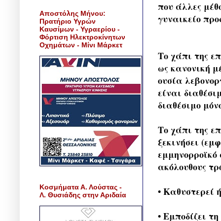
που άλλες μέθ
Αποστόλης Μήνου:
γυναικείο προ
Πρατήριο Υγρών
Καυσίμων - Υγραερίου -
Φόρτιση Ηλεκτροκίνητων
Οχημάτων - Μίνι Μάρκετ
Το χάπι της ε
ως κανονική μ
ουσία λεβονοργε
είναι διαθέσι
διαθέσιμο μόν
Το χάπι της ε
ξεκινήσει (εμ
εμμηνορροϊκό 
ακόλουθους τρ
Κοσμήματα Α. Λούστας -
• Καθυστερεί 
Λ. Θυσιάδης στην Αριδαία
• Εμποδίζει τ