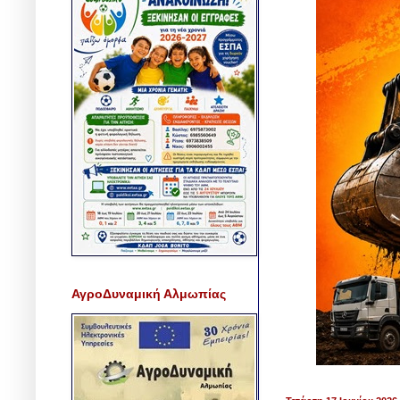
ΑγροΔυναμική Αλμωπίας