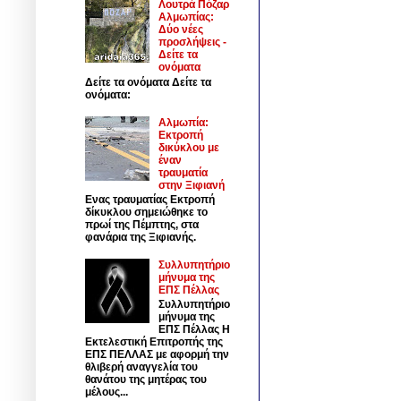
Λουτρά Πόζαρ
Αλμωπίας:
Δύο νέες
προσλήψεις -
Δείτε τα
ονόματα
Δείτε τα ονόματα Δείτε τα
ονόματα:
Αλμωπία:
Εκτροπή
δικύκλου με
έναν
τραυματία
στην Ξιφιανή
Ενας τραυματίας Εκτροπή
δίκυκλου σημειώθηκε το
πρωί της Πέμπτης, στα
φανάρια της Ξιφιανής.
Συλλυπητήριο
μήνυμα της
ΕΠΣ Πέλλας
Συλλυπητήριο
μήνυμα της
ΕΠΣ Πέλλας Η
Εκτελεστική Επιτροπής της
ΕΠΣ ΠΕΛΛΑΣ με αφορμή την
θλιβερή αναγγελία του
θανάτου της μητέρας του
μέλους...