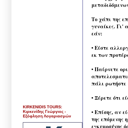
μεταδιδόμενω
Το χάπι της ε
γυναίκες. Γι'
εάν:
• Είστε αλλερ
εκ των προτέρ
• Παίρνετε ορ
αποτελεσματικ
πάλι ρωτήστε 
• Ξέρετε ότι ε
KIRKENIDIS TOURS:
• Επίσης, αν ε
Κιρκενίδης Γεώργιος -
Εξόφληση Λογαριασμών
της επόμενης 
εγκυμοσύνης ό