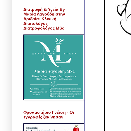
Διατροφή & Υγεία By
Μαρία Λαγούδη στην
Αριδαία: Κλινική
Διαιτολόγος -
Διατροφολόγος MSc
Φροντιστήριο Γνώση - Οι
εγγραφές ξεκίνησαν