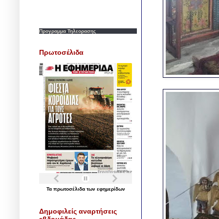
Προγραμμα Τηλεορασης
Πρωτοσέλιδα
Τα
πρωτοσέλιδα
των
εφημερίδων
Δημοφιλείς αναρτήσεις
εβδομάδας