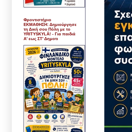
Φροντιστήριο
ΕΚΜΑΘΗΣΗ: Δημιούργησε
τη Δική σου Πόλη με το
YRITYSKYLÄ! - Για παιδιά
Α' εως ΣΤ' Δημοτι