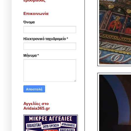
Επικοινωνία
Όνομα
Ηλεκτρονικό ταχυδρομείο
*
Μήνυμα
*
Αγγελίες στο
Aridaia365.gr