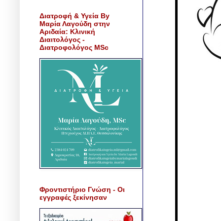
Διατροφή & Υγεία By
Μαρία Λαγούδη στην
Αριδαία: Κλινική
Διαιτολόγος -
Διατροφολόγος MSc
Φροντιστήριο Γνώση - Οι
εγγραφές ξεκίνησαν