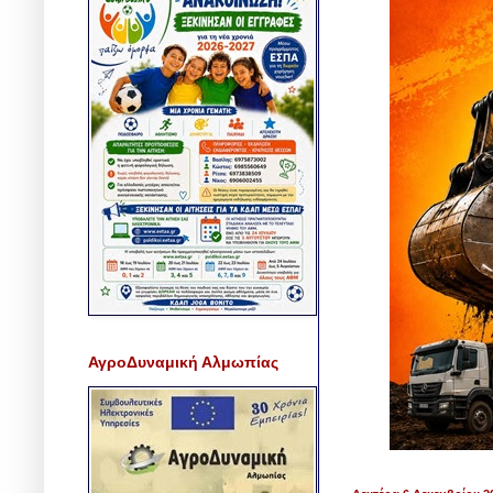
ΑγροΔυναμική Αλμωπίας