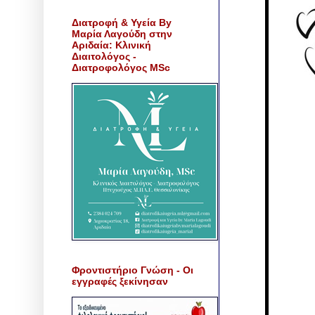
Διατροφή & Υγεία By
Μαρία Λαγούδη στην
Αριδαία: Κλινική
Διαιτολόγος -
Διατροφολόγος MSc
Φροντιστήριο Γνώση - Οι
εγγραφές ξεκίνησαν