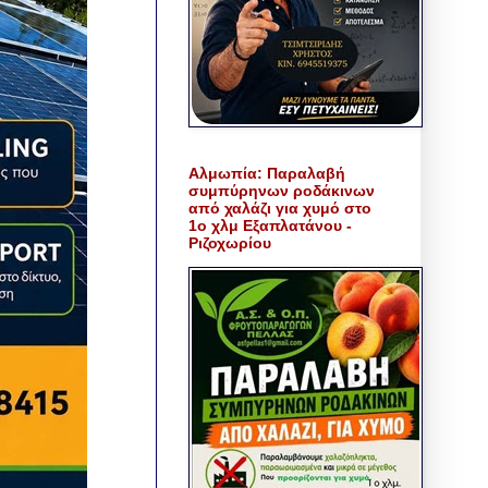
Αλμωπία: Παραλαβή
συμπύρηνων ροδάκινων
από χαλάζι για χυμό στο
1ο χλμ Εξαπλατάνου -
Ριζοχωρίου