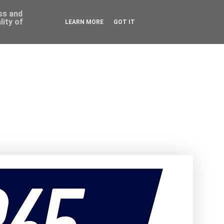
ess and
ity of
LEARN MORE
GOT IT