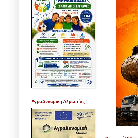
ΑγροΔυναμική Αλμωπίας