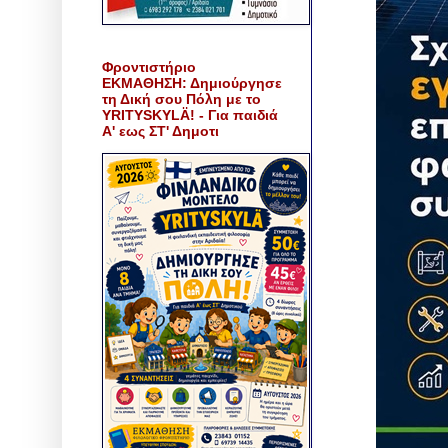
Φροντιστήριο
ΕΚΜΑΘΗΣΗ: Δημιούργησε
τη Δική σου Πόλη με το
YRITYSKYLÄ! - Για παιδιά
Α' εως ΣΤ' Δημοτι