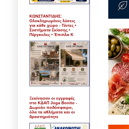
ΚΩΝΣΤΑΝΤΙΔΗΣ:
Ολοκληρωμένες λύσεις
για κάθε χώρο - Τέντες •
Συστήματα Σκίασης •
Πέργκολες • Έπιπλα Κ
Ξεκίνησαν οι εγγραφές
στο ΚΔΑΠ Joga Bonito -
Δωρεάν ποδόσφαιρο,
όλα τα αθλήματα και οι
δραστηριότητε