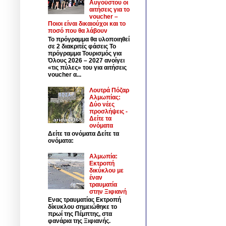
Αυγούστου οι
αιτήσεις για το
voucher –
Ποιοι είναι δικαιούχοι και το
ποσό που θα λάβουν
Το πρόγραμμα θα υλοποιηθεί
σε 2 διακριτές φάσεις Το
πρόγραμμα Τουρισμός για
Όλους 2026 – 2027 ανοίγει
«τις πύλες» του για αιτήσεις
voucher α...
Λουτρά Πόζαρ
Αλμωπίας:
Δύο νέες
προσλήψεις -
Δείτε τα
ονόματα
Δείτε τα ονόματα Δείτε τα
ονόματα:
Αλμωπία:
Εκτροπή
δικύκλου με
έναν
τραυματία
στην Ξιφιανή
Ενας τραυματίας Εκτροπή
δίκυκλου σημειώθηκε το
πρωί της Πέμπτης, στα
φανάρια της Ξιφιανής.