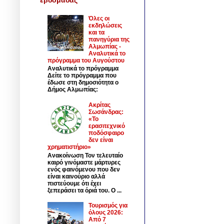
Όλες οι
εκδηλώσεις
και τα
πανηγύρια της
Αλμωπίας -
Αναλυτικά το
πρόγραμμα του Αυγούστου
Αναλυτικά το πρόγραμμα
Δείτε το πρόγραμμα που
έδωσε στη δημοσιότητα ο
Δήμος Αλμωπίας:
Ακρίτας
Σωσάνδρας:
«Το
ερασιτεχνικό
ποδόσφαιρο
δεν είναι
χρηματιστήριο»
Ανακοίνωση Τον τελευταίο
καιρό γινόμαστε μάρτυρες
ενός φαινόμενου που δεν
είναι καινούριο αλλά
πιστεύουμε ότι έχει
ξεπεράσει τα όριά του. Ο ...
Τουρισμός για
όλους 2026:
Από 7