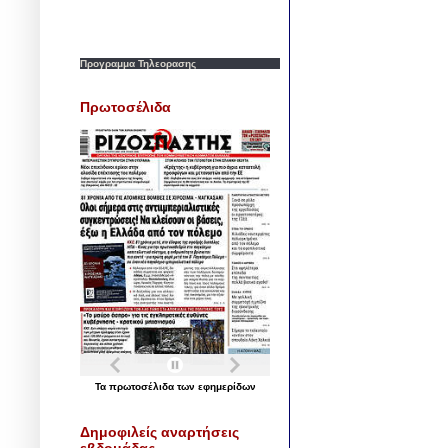
Προγραμμα Τηλεορασης
Πρωτοσέλιδα
Τα
πρωτοσέλιδα
των
εφημερίδων
Δημοφιλείς αναρτήσεις
εβδομάδας