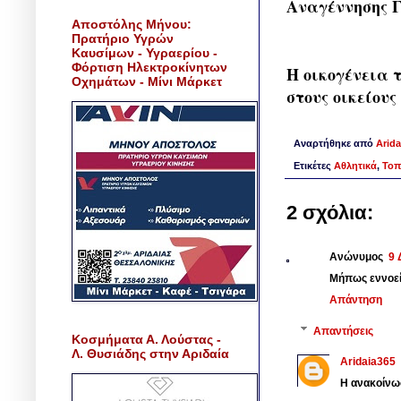
Αναγέννησης Γ
Αποστόλης Μήνου:
Πρατήριο Υγρών
Καυσίμων - Υγραερίου -
Φόρτιση Ηλεκτροκίνητων
Η οικογένεια 
Οχημάτων - Μίνι Μάρκετ
στους οικείους
Αναρτήθηκε από
Arida
Ετικέτες
Αθλητικά
,
Τοπ
2 σχόλια:
Ανώνυμος
9 
Μήπως εννοεί
Απάντηση
Απαντήσεις
Κοσμήματα Α. Λούστας -
Λ. Θυσιάδης στην Αριδαία
Aridaia365
Η ανακοίνω