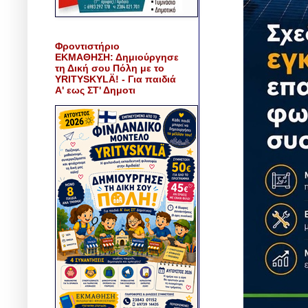
Φροντιστήριο
ΕΚΜΑΘΗΣΗ: Δημιούργησε
τη Δική σου Πόλη με το
YRITYSKYLÄ! - Για παιδιά
Α' εως ΣΤ' Δημοτι