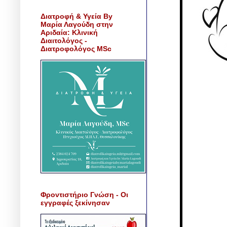
Διατροφή & Υγεία By
Μαρία Λαγούδη στην
Αριδαία: Κλινική
Διαιτολόγος -
Διατροφολόγος MSc
Φροντιστήριο Γνώση - Οι
εγγραφές ξεκίνησαν