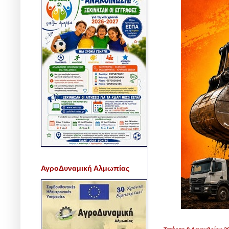
ΑγροΔυναμική Αλμωπίας