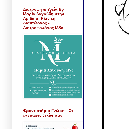
Διατροφή & Υγεία By
Μαρία Λαγούδη στην
Αριδαία: Κλινική
Διαιτολόγος -
Διατροφολόγος MSc
Φροντιστήριο Γνώση - Οι
εγγραφές ξεκίνησαν