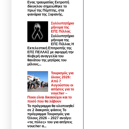
Ενας τραυματίας Εκτροπή
δίκυκλου σημειώθηκε το
πρωί της Πέμπτης, στα
φανάρια της Ξιφιανής.
Συλλυπητήριο
μήνυμα της
ΕΠΣ Πέλλας
Συλλυπητήριο
μήνυμα της
ΕΠΣ Πέλλας Η
Εκτελεστική Επιτροπής της
ΕΠΣ ΠΕΛΛΑΣ με αφορμή την
θλιβερή αναγγελία του
θανάτου της μητέρας του
μέλους...
Τουρισμός για
όλους 2026:
Από 7
Αυγούστου οι
αιτήσεις για το
voucher –
Ποιοι είναι δικαιούχοι και το
ποσό που θα λάβουν
Το πρόγραμμα θα υλοποιηθεί
σε 2 διακριτές φάσεις Το
πρόγραμμα Τουρισμός για
Όλους 2026 – 2027 ανοίγει
«τις πύλες» του για αιτήσεις
voucher α...