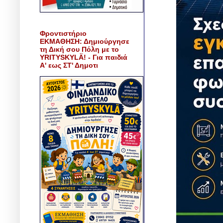
Φροντιστήριο
ΕΚΜΑΘΗΣΗ: Δημιούργησε
τη Δική σου Πόλη με το
YRITYSKYLÄ! - Για παιδιά
Α' εως ΣΤ' Δημοτι