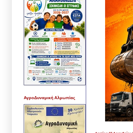
ΑγροΔυναμική Αλμωπίας