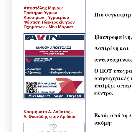
Αποστόλης Μήνου:
Πρατήριο Υγρών
Πιο συγκεκριμέ
Καυσίμων - Υγραερίου -
Φόρτιση Ηλεκτροκίνητων
Οχημάτων - Μίνι Μάρκετ
Ιβουπροφαίνη,
Ασπιρίνη και
αντισταμινικ
Ο ΠΟΥ υπογραμ
ανησυχητικές 
υπάρξει απαρα
κέντρο.
Κοσμήματα Α. Λούστας -
Εκτός από τη
Λ. Θυσιάδης στην Αριδαία
ακόμη: