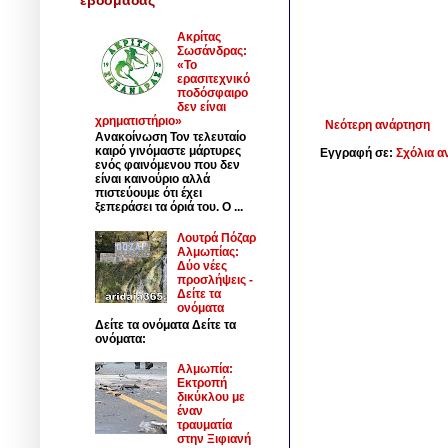
Ακρίτας
Σωσάνδρας:
«Το
ερασιτεχνικό
ποδόσφαιρο
δεν είναι
χρηματιστήριο»
Νεότερη ανάρτηση
Ανακοίνωση Τον τελευταίο
καιρό γινόμαστε μάρτυρες
Εγγραφή σε:
Σχόλια α
ενός φαινόμενου που δεν
είναι καινούριο αλλά
πιστεύουμε ότι έχει
ξεπεράσει τα όριά του. Ο ...
Λουτρά Πόζαρ
Αλμωπίας:
Δύο νέες
προσλήψεις -
Δείτε τα
ονόματα
Δείτε τα ονόματα Δείτε τα
ονόματα:
Αλμωπία:
Εκτροπή
δικύκλου με
έναν
τραυματία
στην Ξιφιανή