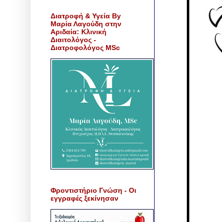
Διατροφή & Υγεία By
Μαρία Λαγούδη στην
Αριδαία: Κλινική
Διαιτολόγος -
Διατροφολόγος MSc
Φροντιστήριο Γνώση - Οι
εγγραφές ξεκίνησαν