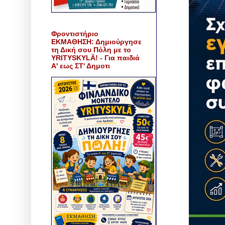
Φροντιστήριο
ΕΚΜΑΘΗΣΗ: Δημιούργησε
τη Δική σου Πόλη με το
YRITYSKYLÄ! - Για παιδιά
Α' εως ΣΤ' Δημοτι