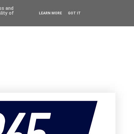
ess and
ity of
LEARN MORE
GOT IT