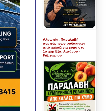
Αλμωπία: Παραλαβή
συμπύρηνων ροδάκινων
από χαλάζι για χυμό στο
1ο χλμ Εξαπλατάνου -
Ριζοχωρίου