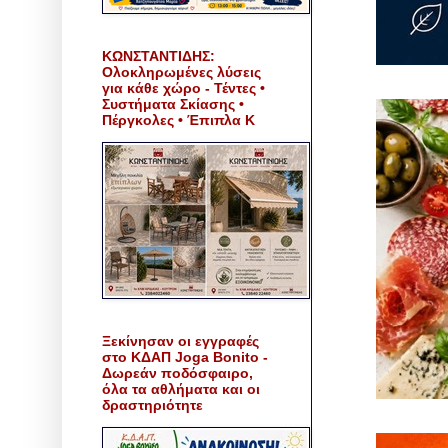
ΚΩΝΣΤΑΝΤΙΔΗΣ:
Ολοκληρωμένες λύσεις
για κάθε χώρο - Τέντες •
Συστήματα Σκίασης •
Πέργκολες • Έπιπλα Κ
Ξεκίνησαν οι εγγραφές
στο ΚΔΑΠ Joga Bonito -
Δωρεάν ποδόσφαιρο,
όλα τα αθλήματα και οι
δραστηριότητε