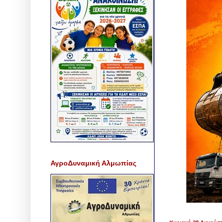
ΑγροΔυναμική Αλμωπίας