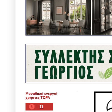
Μοναδικοί ενεργοί
χρήστες ΤΩΡΑ
11