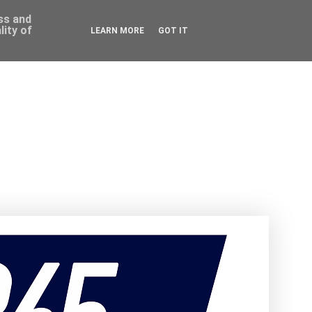
ess and
ity of
LEARN MORE
GOT IT