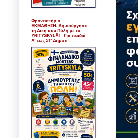
Φροντιστήριο
ΕΚΜΑΘΗΣΗ: Δημιούργησε
τη Δική σου Πόλη με το
YRITYSKYLÄ! - Για παιδιά
Α' εως ΣΤ' Δημοτι