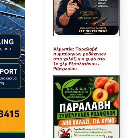
Αλμωπία: Παραλαβή
συμπύρηνων ροδάκινων
από χαλάζι για χυμό στο
1ο χλμ Εξαπλατάνου -
Ριζοχωρίου