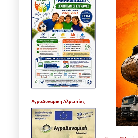
ΑγροΔυναμική Αλμωπίας