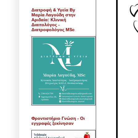
Διατροφή & Υγεία By
Μαρία Λαγούδη στην
Αριδαία: Κλινική
Διαιτολόγος -
Διατροφολόγος MSc
Φροντιστήριο Γνώση - Οι
εγγραφές ξεκίνησαν