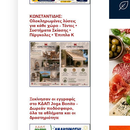
ΚΩΝΣΤΑΝΤΙΔΗΣ:
Ολοκληρωμένες λύσεις
για κάθε χώρο - Τέντες •
Συστήματα Σκίασης •
Πέργκολες • Έπιπλα Κ
Ξεκίνησαν οι εγγραφές
στο ΚΔΑΠ Joga Bonito -
Δωρεάν ποδόσφαιρο,
όλα τα αθλήματα και οι
δραστηριότητε