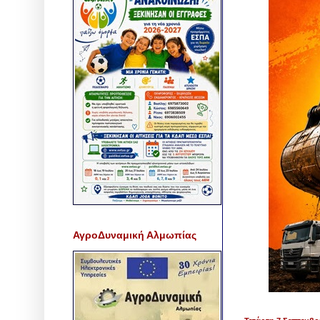
ΑγροΔυναμική Αλμωπίας