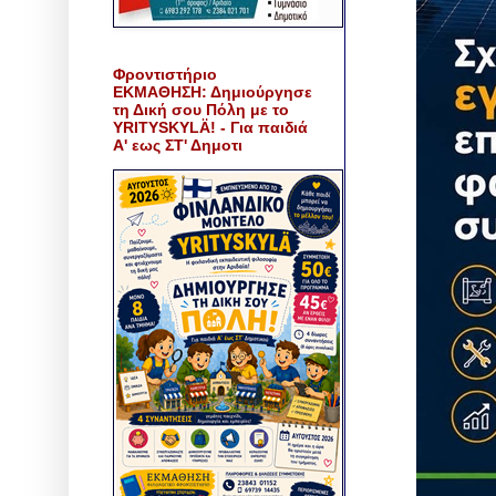
Φροντιστήριο
ΕΚΜΑΘΗΣΗ: Δημιούργησε
τη Δική σου Πόλη με το
YRITYSKYLÄ! - Για παιδιά
Α' εως ΣΤ' Δημοτι