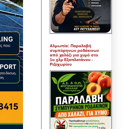
Αλμωπία: Παραλαβή
συμπύρηνων ροδάκινων
από χαλάζι για χυμό στο
1ο χλμ Εξαπλατάνου -
Ριζοχωρίου