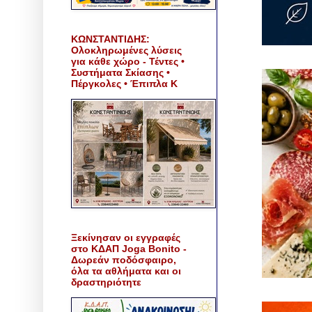
ΚΩΝΣΤΑΝΤΙΔΗΣ:
Ολοκληρωμένες λύσεις
για κάθε χώρο - Τέντες •
Συστήματα Σκίασης •
Πέργκολες • Έπιπλα Κ
Ξεκίνησαν οι εγγραφές
στο ΚΔΑΠ Joga Bonito -
Δωρεάν ποδόσφαιρο,
όλα τα αθλήματα και οι
δραστηριότητε