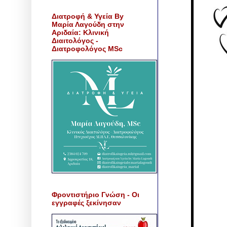
Διατροφή & Υγεία By
Μαρία Λαγούδη στην
Αριδαία: Κλινική
Διαιτολόγος -
Διατροφολόγος MSc
Φροντιστήριο Γνώση - Οι
εγγραφές ξεκίνησαν