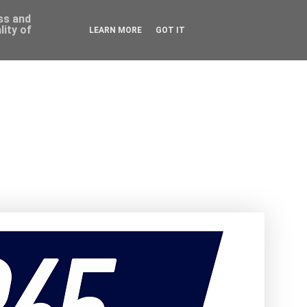
ess and
ity of
LEARN MORE
GOT IT