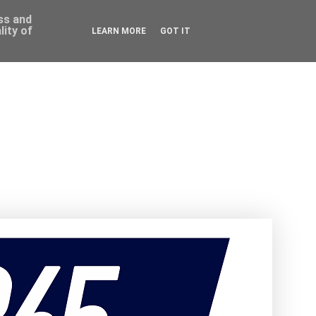
ess and
ity of
LEARN MORE
GOT IT