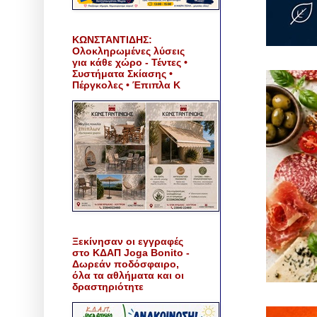
ΚΩΝΣΤΑΝΤΙΔΗΣ:
Ολοκληρωμένες λύσεις
για κάθε χώρο - Τέντες •
Συστήματα Σκίασης •
Πέργκολες • Έπιπλα Κ
Ξεκίνησαν οι εγγραφές
στο ΚΔΑΠ Joga Bonito -
Δωρεάν ποδόσφαιρο,
όλα τα αθλήματα και οι
δραστηριότητε