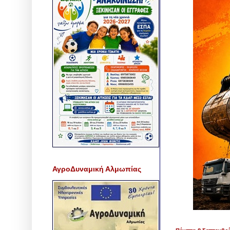
ΑγροΔυναμική Αλμωπίας