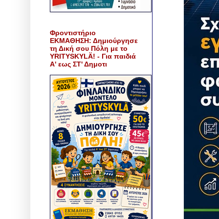
Φροντιστήριο
ΕΚΜΑΘΗΣΗ: Δημιούργησε
τη Δική σου Πόλη με το
YRITYSKYLÄ! - Για παιδιά
Α' εως ΣΤ' Δημοτι