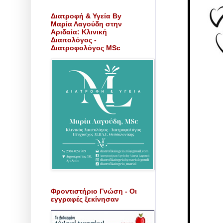
Διατροφή & Υγεία By
Μαρία Λαγούδη στην
Αριδαία: Κλινική
Διαιτολόγος -
Διατροφολόγος MSc
Φροντιστήριο Γνώση - Οι
εγγραφές ξεκίνησαν