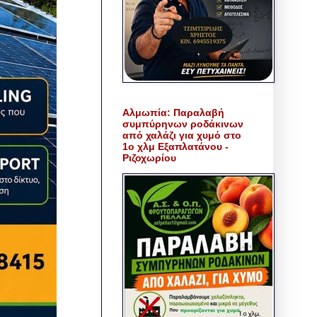
Αλμωπία: Παραλαβή
συμπύρηνων ροδάκινων
από χαλάζι για χυμό στο
1ο χλμ Εξαπλατάνου -
Ριζοχωρίου