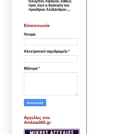
Όλυμπος Αψάλου, καθώς
πριν λίγο η διοίκηση του
προέδρου Αλέξανδρου ...
Επικοινωνία
Όνομα
Ηλεκτρονικό ταχυδρομείο
*
Μήνυμα
*
Αγγελίες στο
Aridaia365.gr