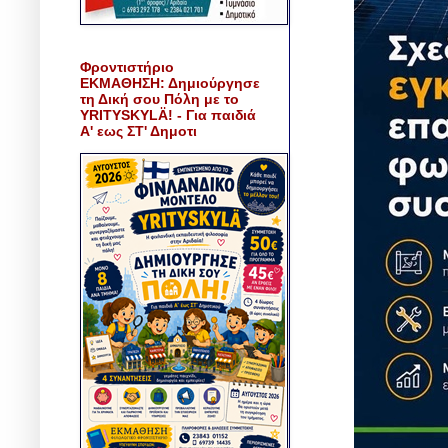
Φροντιστήριο
ΕΚΜΑΘΗΣΗ: Δημιούργησε
τη Δική σου Πόλη με το
YRITYSKYLÄ! - Για παιδιά
Α' εως ΣΤ' Δημοτι