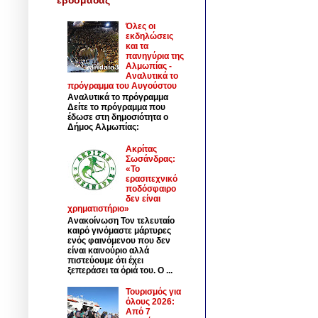
Όλες οι
εκδηλώσεις
και τα
πανηγύρια της
Αλμωπίας -
Αναλυτικά το
πρόγραμμα του Αυγούστου
Αναλυτικά το πρόγραμμα
Δείτε το πρόγραμμα που
έδωσε στη δημοσιότητα ο
Δήμος Αλμωπίας:
Ακρίτας
Σωσάνδρας:
«Το
ερασιτεχνικό
ποδόσφαιρο
δεν είναι
χρηματιστήριο»
Ανακοίνωση Τον τελευταίο
καιρό γινόμαστε μάρτυρες
ενός φαινόμενου που δεν
είναι καινούριο αλλά
πιστεύουμε ότι έχει
ξεπεράσει τα όριά του. Ο ...
Τουρισμός για
όλους 2026:
Από 7