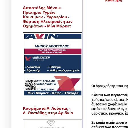
Απάντηση
Αποστόλης Μήνου:
Πρατήριο Υγρών
Καυσίμων - Υγραερίου -
Φόρτιση Ηλεκτροκίνητων
Οχημάτων - Μίνι Μάρκετ
Οι όροι χρήσης που ισ
Κάτωθι των περισσοτέ
χρήστες/ επισκέπτες. 
άμεσα και χωρίς καμία
Κοσμήματα Α. Λούστας -
εκτός του δεοντολογικ
Λ. Θυσιάδης στην Αριδαία
υβριστικό, ειρωνικό, 
Σε καμία περίπτωση ο δ
αλήθεια των προσωπικ