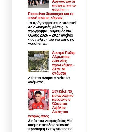
Αυγούστου οι
αιτήσεις για το
voucher –
Ποιοι είναι δικαιούχοι και το
ποσό που θα λάβουν
Το πρόγραμμα θα υλοποιηθεί
σε 2 διακριτές φάσεις Το
πρόγραμμα Τουρισμός για
Όλους 2026 – 2027 ανοίγει
«τις πύλες» του για αιτήσεις
voucher α...
Λουτρά Πόζαρ
Αλμωπίας:
Δύο νέες
προσλήψεις -
Δείτε τα
ονόματα
Δείτε τα ονόματα Δείτε τα
ονόματα:
Συνεχίζει το
μεταγραφικό
κρεσέντο ο
Όλυμπος
Αψάλου -
Δικός του
νεαρός άσος
Δικός του νεαρός άσος Μια
ακόμη σπουδαία νεανική
προσθήκη ενεργοποίησε ο