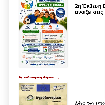
2η Έκθεση 
ανοίξει στις 
ΑγροΔυναμική Αλμωπίας
Λόγω των έντο