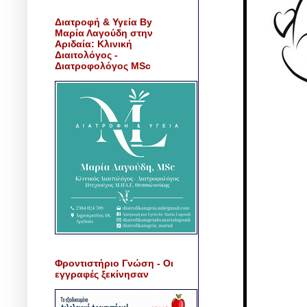
Διατροφή & Υγεία By
Μαρία Λαγούδη στην
Αριδαία: Κλινική
Διαιτολόγος -
Διατροφολόγος MSc
Φροντιστήριο Γνώση - Οι
εγγραφές ξεκίνησαν