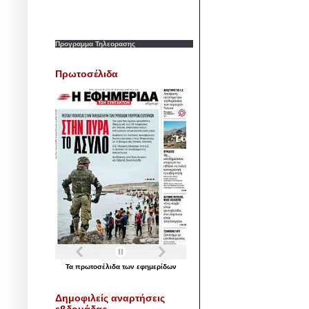
Προγραμμα Τηλεορασης
Πρωτοσέλιδα
Τα
πρωτοσέλιδα
των
εφημερίδων
Δημοφιλείς αναρτήσεις
εβδομάδας