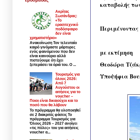
καταβολής των
Ακρίτας
Σωσάνδρας:
«Το
ερασιτεχνικό
Περιμένοντας 
ποδόσφαιρο
δεν είναι
χρηματιστήριο»
Ανακοίνωση Τον τελευταίο
καιρό γινόμαστε μάρτυρες
με εκτίμηση
ενός φαινόμενου που δεν
είναι καινούριο αλλά
πιστεύουμε ότι έχει
Θεοδώρα Τζάκ
ξεπεράσει τα όριά του. Ο ...
Τουρισμός για
Υποψήφια Βου
όλους 2026:
Από 7
Αυγούστου οι
αιτήσεις για το
voucher –
Ποιοι είναι δικαιούχοι και το
ποσό που θα λάβουν
Το πρόγραμμα θα υλοποιηθεί
σε 2 διακριτές φάσεις Το
πρόγραμμα Τουρισμός για
Όλους 2026 – 2027 ανοίγει
«τις πύλες» του για αιτήσεις
voucher α...