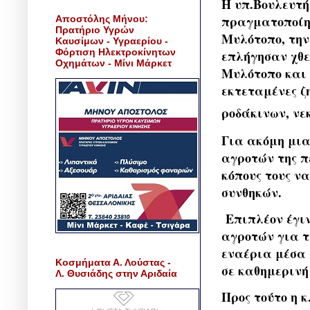
Η υπ.Βουλευτή
πραγματοποίησ
Αποστόλης Μήνου:
Πρατήριο Υγρών
Μυλότοπο, την
Καυσίμων - Υγραερίου -
Φόρτιση Ηλεκτροκίνητων
επλήγησαν χθε
Οχημάτων - Μίνι Μάρκετ
Μυλότοπο και 
εκτεταμένες ζ
ροδάκινων, νε
Για ακόμη μια
αγροτών της π
κόπους τους ν
συνθηκών.
Επιπλέον έγι
αγροτών για τ
εναέρια μέσα 
Κοσμήματα Α. Λούστας -
σε καθημεριν
Λ. Θυσιάδης στην Αριδαία
Προς τούτο η 