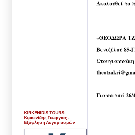
Ακολουθεί το π
«ΘΕΟΔΩΡΑ Τ
Βενιζέλου 85-
Στουγιαννάκη
theotzakri@gma
Γιαννιτσά 26/4
KIRKENIDIS TOURS:
Κιρκενίδης Γεώργιος -
Εξόφληση Λογαριασμών