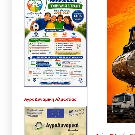
ΑγροΔυναμική Αλμωπίας