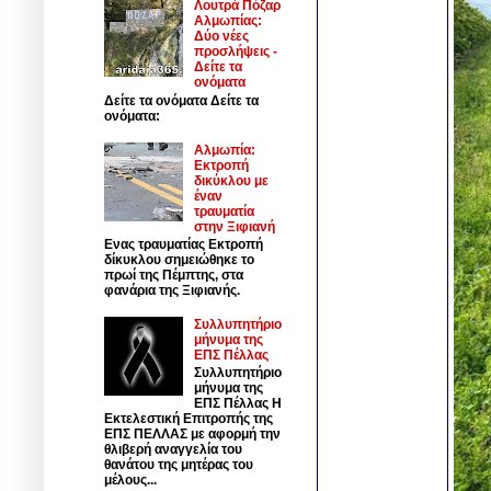
Λουτρά Πόζαρ
Αλμωπίας:
Δύο νέες
προσλήψεις -
Δείτε τα
ονόματα
Δείτε τα ονόματα Δείτε τα
ονόματα:
Αλμωπία:
Εκτροπή
δικύκλου με
έναν
τραυματία
στην Ξιφιανή
Ενας τραυματίας Εκτροπή
δίκυκλου σημειώθηκε το
πρωί της Πέμπτης, στα
φανάρια της Ξιφιανής.
Συλλυπητήριο
μήνυμα της
ΕΠΣ Πέλλας
Συλλυπητήριο
μήνυμα της
ΕΠΣ Πέλλας Η
Εκτελεστική Επιτροπής της
ΕΠΣ ΠΕΛΛΑΣ με αφορμή την
θλιβερή αναγγελία του
θανάτου της μητέρας του
μέλους...