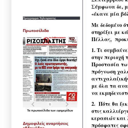
Σύμφωνα δε, μ
«έκανε μία βό
Προγραμμα Τηλεορασης
Με δεδομένο ό
Πρωτοσέλιδα
στηρίξει με κ
Πέλλας, προκ
1. Τι συμβαίν
στην περιοχή 
Προστασία τω
πρόγνωση χαλα
αντιχαλαζικής
με όλα τα ανα
να εκμηδενιστ
2. Πότε θα ξε
στις καλλιέργ
Τα
πρωτοσέλιδα
των
εφημερίδων
κερασιών και 
Δημοφιλείς αναρτήσεις
πρόσφατες σφο
εβδομάδας