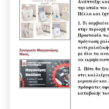
Ανάπτυξης και
την οποία τον
Πέλλα και ζητ
1. Τι συμβαίν
στην περιοχή 
Προστασία τω
πρόγνωση χαλα
αντιχαλαζικής
Συνεργείο Μαγγανάρης
με όλα τα ανα
Νίκος
να εκμηδενιστ
2. Πότε θα ξε
στις καλλιέργ
κερασιών και 
πρόσφατες σφο
καταβολής των