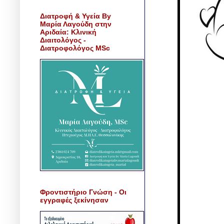
Διατροφή & Υγεία By
Μαρία Λαγούδη στην
Αριδαία: Κλινική
Διαιτολόγος -
Διατροφολόγος MSc
Φροντιστήριο Γνώση - Οι
εγγραφές ξεκίνησαν