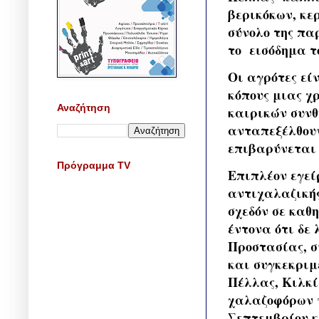
βερικόκων, κε
σύνολο της πα
το εισόδημα τ
Οι αγρότες εί
κόπους μιας χ
Αναζήτηση
καιρικών συνθ
ανταπεξέλθουν
επιβαρύνεται
Πρόγραμμα TV
Επιπλέον εγεί
αντιχαλαζικής
σχεδόν σε καθ
έντονα ότι δε
Προστασίας, σ
και συγκεκριμ
Πέλλας, Κιλκί
χαλαζοφόρων ν
Σεπτεμβρίου κ