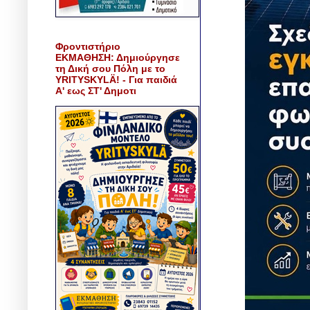
Φροντιστήριο
ΕΚΜΑΘΗΣΗ: Δημιούργησε
τη Δική σου Πόλη με το
YRITYSKYLÄ! - Για παιδιά
Α' εως ΣΤ' Δημοτι