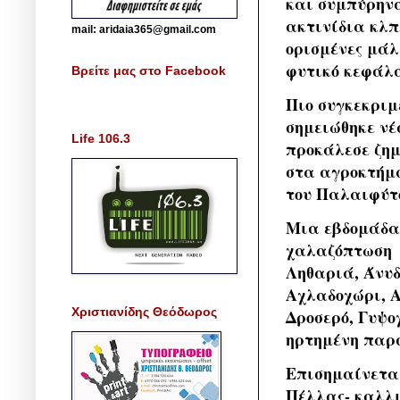
και συμπύρηνα
ακτινίδια κλπ
mail: aridaia365@gmail.com
ορισμένες μάλ
φυτικό κεφάλ
Βρείτε μας στο Facebook
Πιο συγκεκριμ
σημειώθηκε νέ
Life 106.3
προκάλεσε ζημ
στα αγροκτήμα
του Παλαιφύτ
Μια εβδομάδα π
χαλαζόπτωση 
Ληθαριά, Άνυδ
Αχλαδοχώρι, Α
Χριστιανίδης Θεόδωρος
Δροσερό, Γυψο
ηρτημένη παρ
Επισημαίνεται
Πέλλας- καλλι