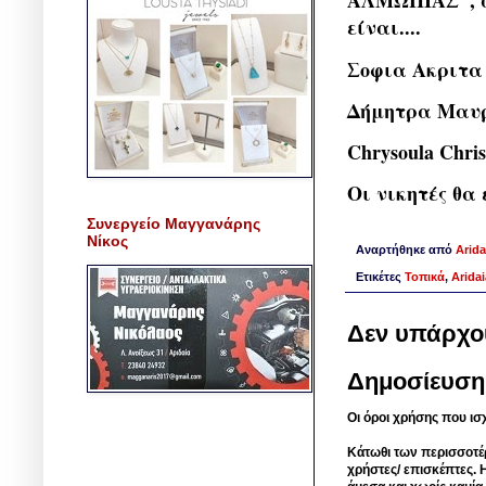
ΑΛΜΩΠΙΑΣ", στ
είναι....
Σοφια Ακριτα
Δήμητρα Μαυρ
Chrysoula Chris
Οι νικητές θα 
Συνεργείο Μαγγανάρης
Νίκος
Αναρτήθηκε από
Arida
Ετικέτες
Τοπικά
,
Arida
Δεν υπάρχο
Δημοσίευση
Οι όροι χρήσης που ισ
Κάτωθι των περισσοτέ
χρήστες/ επισκέπτες. 