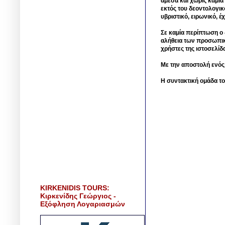
άμεσα και χωρίς καμία
εκτός του δεοντολογικ
υβριστικό, ειρωνικό, 
Σε καμία περίπτωση ο δ
αλήθεια των προσωπικ
χρήστες της ιστοσελίδ
Με την αποστολή ενός
Η συντακτική ομάδα το
KIRKENIDIS TOURS:
Κιρκενίδης Γεώργιος -
Εξόφληση Λογαριασμών