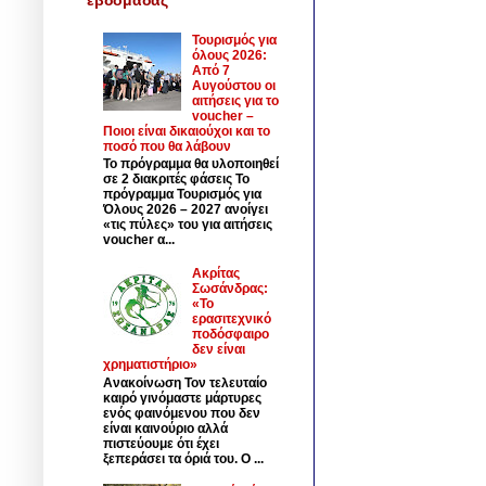
Τουρισμός για
όλους 2026:
Από 7
Αυγούστου οι
αιτήσεις για το
voucher –
Ποιοι είναι δικαιούχοι και το
ποσό που θα λάβουν
Το πρόγραμμα θα υλοποιηθεί
σε 2 διακριτές φάσεις Το
πρόγραμμα Τουρισμός για
Όλους 2026 – 2027 ανοίγει
«τις πύλες» του για αιτήσεις
voucher α...
Ακρίτας
Σωσάνδρας:
«Το
ερασιτεχνικό
ποδόσφαιρο
δεν είναι
χρηματιστήριο»
Ανακοίνωση Τον τελευταίο
καιρό γινόμαστε μάρτυρες
ενός φαινόμενου που δεν
είναι καινούριο αλλά
πιστεύουμε ότι έχει
ξεπεράσει τα όριά του. Ο ...