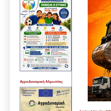
ΑγροΔυναμική Αλμωπίας