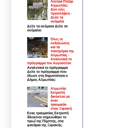
Λουτρά Πόζαρ
Αλμωπίας:
Δύο νέες
προσλήψεις -
Δείτε τα
ονόματα
Δείτε τα ονόματα Δείτε τα
ονόματα:
Όλες οι
εκδηλώσεις
και τα
πανηγύρια της
Αλμωπίας -
Αναλυτικά το
πρόγραμμα του Αυγούστου
Αναλυτικά το πρόγραμμα
Δείτε το πρόγραμμα που
έδωσε στη δημοσιότητα ο
Δήμος Αλμωπίας:
Αλμωπία:
Εκτροπή
δικύκλου με
έναν
τραυματία
στην Ξιφιανή
Ενας τραυματίας Εκτροπή
δίκυκλου σημειώθηκε το
πρωί της Πέμπτης, στα
φανάρια της Ξιφιανής.