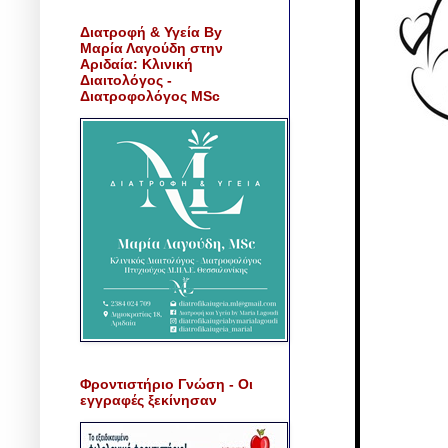
Διατροφή & Υγεία By
Μαρία Λαγούδη στην
Αριδαία: Κλινική
Διαιτολόγος -
Διατροφολόγος MSc
Φροντιστήριο Γνώση - Οι
εγγραφές ξεκίνησαν