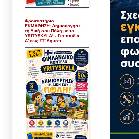
Φροντιστήριο
ΕΚΜΑΘΗΣΗ: Δημιούργησε
τη Δική σου Πόλη με το
YRITYSKYLÄ! - Για παιδιά
Α' εως ΣΤ' Δημοτι