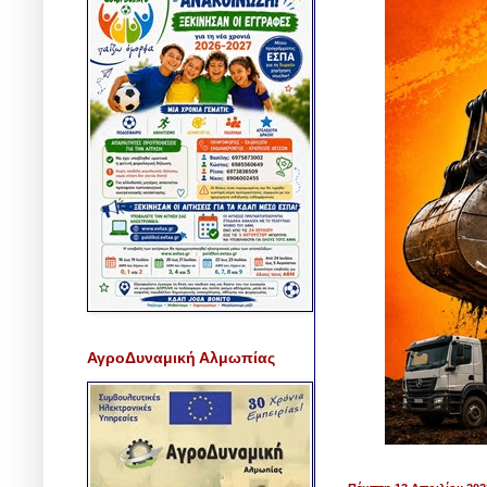
ΑγροΔυναμική Αλμωπίας