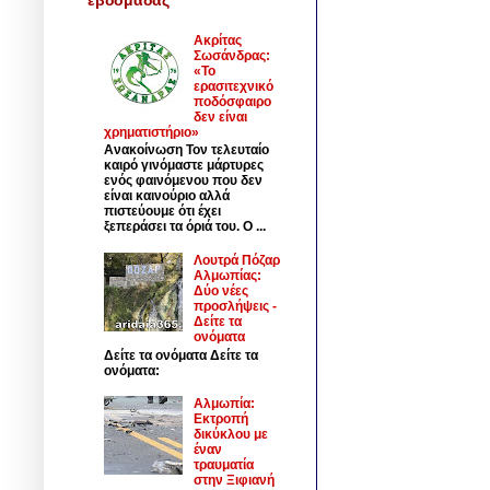
Ακρίτας
Σωσάνδρας:
«Το
ερασιτεχνικό
ποδόσφαιρο
δεν είναι
χρηματιστήριο»
Ανακοίνωση Τον τελευταίο
καιρό γινόμαστε μάρτυρες
ενός φαινόμενου που δεν
είναι καινούριο αλλά
πιστεύουμε ότι έχει
ξεπεράσει τα όριά του. Ο ...
Λουτρά Πόζαρ
Αλμωπίας:
Δύο νέες
προσλήψεις -
Δείτε τα
ονόματα
Δείτε τα ονόματα Δείτε τα
ονόματα:
Αλμωπία:
Εκτροπή
δικύκλου με
έναν
τραυματία
στην Ξιφιανή