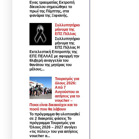
Ενας τραυματίας Εκτροπή
δίκυκλου σημειώθηκε το
πρωί της Πέμπτης, στα
φανάρια της Ξιφιανής.
Συλλυπητήριο
μήνυμα της
ΕΠΣ Πέλλας
Συλλυπητήριο
μήνυμα της
ΕΠΣ Πέλλας Η
Εκτελεστική Επιτροπής της
ΕΠΣ ΠΕΛΛΑΣ με αφορμή την
θλιβερή αναγγελία του
θανάτου της μητέρας του
μέλους...
Τουρισμός για
όλους 2026:
Από 7
Αυγούστου οι
αιτήσεις για το
voucher –
Ποιοι είναι δικαιούχοι και το
ποσό που θα λάβουν
Το πρόγραμμα θα υλοποιηθεί
σε 2 διακριτές φάσεις Το
πρόγραμμα Τουρισμός για
Όλους 2026 – 2027 ανοίγει
«τις πύλες» του για αιτήσεις
voucher α...