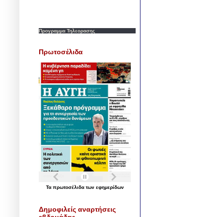
Προγραμμα Τηλεορασης
Πρωτοσέλιδα
Τα
πρωτοσέλιδα
των
εφημερίδων
Δημοφιλείς αναρτήσεις
εβδομάδας