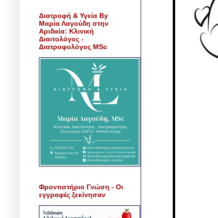
Διατροφή & Υγεία By
Μαρία Λαγούδη στην
Αριδαία: Κλινική
Διαιτολόγος -
Διατροφολόγος MSc
Φροντιστήριο Γνώση - Οι
εγγραφές ξεκίνησαν