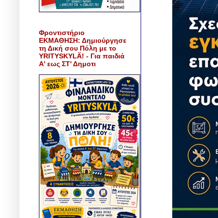
Φροντιστήριο
ΕΚΜΑΘΗΣΗ: Δημιούργησε
τη Δική σου Πόλη με το
YRITYSKYLÄ! - Για παιδιά
Α' εως ΣΤ' Δημοτι