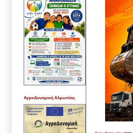
ΑγροΔυναμική Αλμωπίας