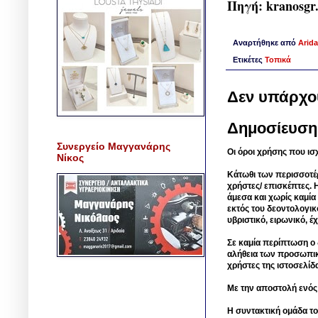
Πηγή: kranosgr
Αναρτήθηκε από
Arida
Ετικέτες
Τοπικά
Δεν υπάρχο
Δημοσίευση
Συνεργείο Μαγγανάρης
Οι όροι χρήσης που ισ
Νίκος
Κάτωθι των περισσοτέ
χρήστες/ επισκέπτες. 
άμεσα και χωρίς καμία
εκτός του δεοντολογικ
υβριστικό, ειρωνικό, 
Σε καμία περίπτωση ο δ
αλήθεια των προσωπικ
χρήστες της ιστοσελίδ
Με την αποστολή ενός
Η συντακτική ομάδα το