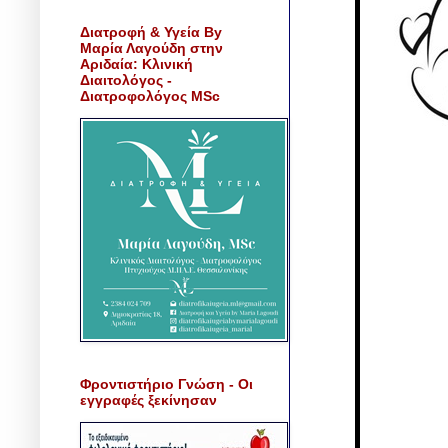
Διατροφή & Υγεία By
Μαρία Λαγούδη στην
Αριδαία: Κλινική
Διαιτολόγος -
Διατροφολόγος MSc
Φροντιστήριο Γνώση - Οι
εγγραφές ξεκίνησαν