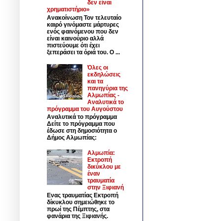
δεν είναι
χρηματιστήριο»
Ανακοίνωση Τον τελευταίο
καιρό γινόμαστε μάρτυρες
ενός φαινόμενου που δεν
είναι καινούριο αλλά
πιστεύουμε ότι έχει
ξεπεράσει τα όριά του. Ο ...
Όλες οι
εκδηλώσεις
και τα
πανηγύρια της
Αλμωπίας -
Αναλυτικά το
πρόγραμμα του Αυγούστου
Αναλυτικά το πρόγραμμα
Δείτε το πρόγραμμα που
έδωσε στη δημοσιότητα ο
Δήμος Αλμωπίας:
Αλμωπία:
Εκτροπή
δικύκλου με
έναν
τραυματία
στην Ξιφιανή
Ενας τραυματίας Εκτροπή
δίκυκλου σημειώθηκε το
πρωί της Πέμπτης, στα
φανάρια της Ξιφιανής.