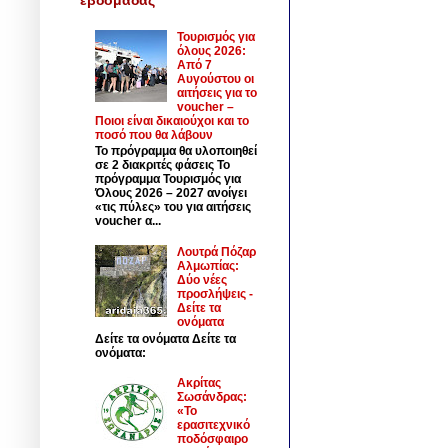
Τουρισμός για
όλους 2026:
Από 7
Αυγούστου οι
αιτήσεις για το
voucher –
Ποιοι είναι δικαιούχοι και το
ποσό που θα λάβουν
Το πρόγραμμα θα υλοποιηθεί
σε 2 διακριτές φάσεις Το
πρόγραμμα Τουρισμός για
Όλους 2026 – 2027 ανοίγει
«τις πύλες» του για αιτήσεις
voucher α...
Λουτρά Πόζαρ
Αλμωπίας:
Δύο νέες
προσλήψεις -
Δείτε τα
ονόματα
Δείτε τα ονόματα Δείτε τα
ονόματα:
Ακρίτας
Σωσάνδρας:
«Το
ερασιτεχνικό
ποδόσφαιρο