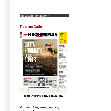
Προγραμμα Τηλεορασης
Πρωτοσέλιδα
Τα
πρωτοσέλιδα
των
εφημερίδων
Δημοφιλείς αναρτήσεις
εβδομάδας