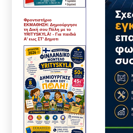
Φροντιστήριο
ΕΚΜΑΘΗΣΗ: Δημιούργησε
τη Δική σου Πόλη με το
YRITYSKYLÄ! - Για παιδιά
Α' εως ΣΤ' Δημοτι