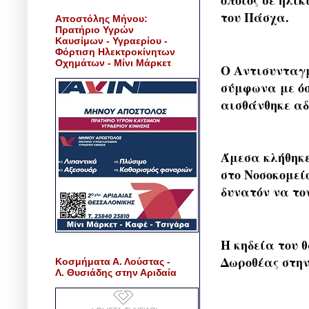
οποίος σε ηλι
του Πάσχα.
Αποστόλης Μήνου:
Πρατήριο Υγρών
Καυσίμων - Υγραερίου -
Φόρτιση Ηλεκτροκίνητων
Οχημάτων - Μίνι Μάρκετ
Ο Αντισυνταγ
σύμφωνα με όσ
αισθάνθηκε αδ
Άμεσα κλήθηκε
στο Νοσοκομεί
δυνατόν να το
Η κηδεία του 
Δωροθέας στην
Κοσμήματα Α. Λούστας -
Λ. Θυσιάδης στην Αριδαία