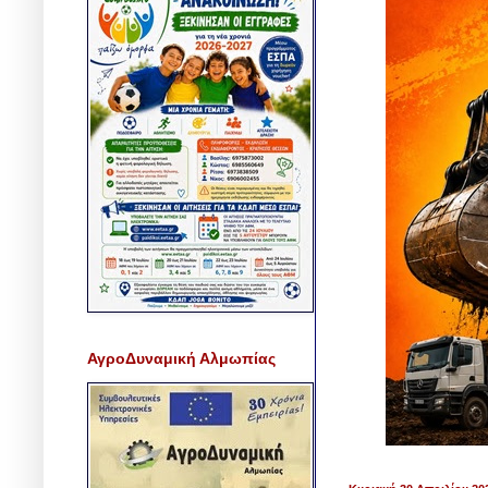
ΑγροΔυναμική Αλμωπίας