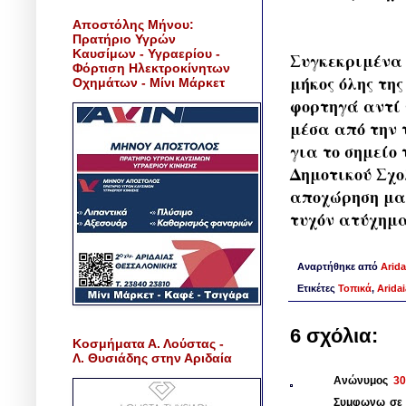
Αποστόλης Μήνου:
Πρατήριο Υγρών
Καυσίμων - Υγραερίου -
Συγκεκριμένα 
Φόρτιση Ηλεκτροκίνητων
μήκος όλης τη
Οχημάτων - Μίνι Μάρκετ
φορτηγά αντί 
μέσα από την 
για το σημείο
Δημοτικού Σχο
αποχώρηση μαθ
τυχόν ατύχημα
Αναρτήθηκε από
Arida
Ετικέτες
Τοπικά
,
Arida
6 σχόλια:
Κοσμήματα Α. Λούστας -
Λ. Θυσιάδης στην Αριδαία
Ανώνυμος
30
Συμφωνω σε α