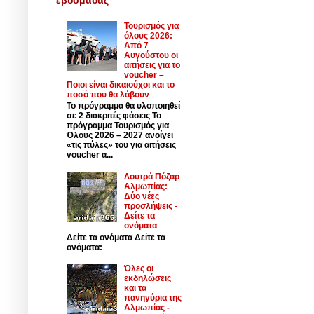
Τουρισμός για
όλους 2026:
Από 7
Αυγούστου οι
αιτήσεις για το
voucher –
Ποιοι είναι δικαιούχοι και το
ποσό που θα λάβουν
Το πρόγραμμα θα υλοποιηθεί
σε 2 διακριτές φάσεις Το
πρόγραμμα Τουρισμός για
Όλους 2026 – 2027 ανοίγει
«τις πύλες» του για αιτήσεις
voucher α...
Λουτρά Πόζαρ
Αλμωπίας:
Δύο νέες
προσλήψεις -
Δείτε τα
ονόματα
Δείτε τα ονόματα Δείτε τα
ονόματα:
Όλες οι
εκδηλώσεις
και τα
πανηγύρια της
Αλμωπίας -