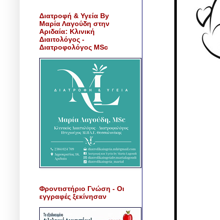
Διατροφή & Υγεία By
Μαρία Λαγούδη στην
Αριδαία: Κλινική
Διαιτολόγος -
Διατροφολόγος MSc
Φροντιστήριο Γνώση - Οι
εγγραφές ξεκίνησαν