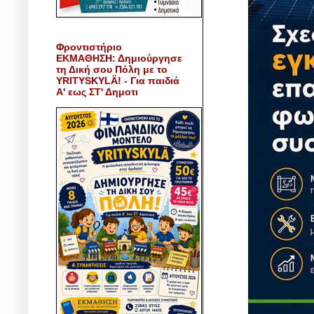
Φροντιστήριο
ΕΚΜΑΘΗΣΗ: Δημιούργησε
τη Δική σου Πόλη με το
YRITYSKYLÄ! - Για παιδιά
Α' εως ΣΤ' Δημοτι