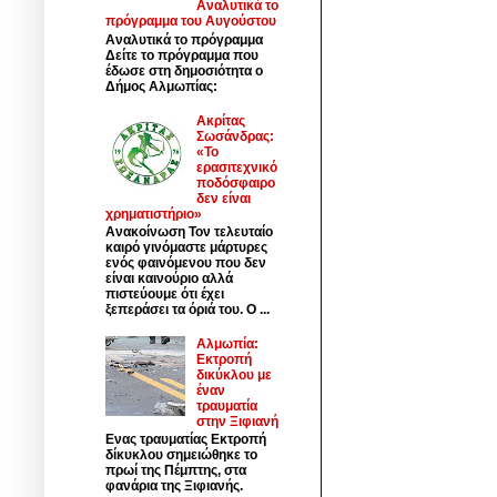
Αναλυτικά το
πρόγραμμα του Αυγούστου
Αναλυτικά το πρόγραμμα
Δείτε το πρόγραμμα που
έδωσε στη δημοσιότητα ο
Δήμος Αλμωπίας:
Ακρίτας
Σωσάνδρας:
«Το
ερασιτεχνικό
ποδόσφαιρο
δεν είναι
χρηματιστήριο»
Ανακοίνωση Τον τελευταίο
καιρό γινόμαστε μάρτυρες
ενός φαινόμενου που δεν
είναι καινούριο αλλά
πιστεύουμε ότι έχει
ξεπεράσει τα όριά του. Ο ...
Αλμωπία:
Εκτροπή
δικύκλου με
έναν
τραυματία
στην Ξιφιανή
Ενας τραυματίας Εκτροπή
δίκυκλου σημειώθηκε το
πρωί της Πέμπτης, στα
φανάρια της Ξιφιανής.