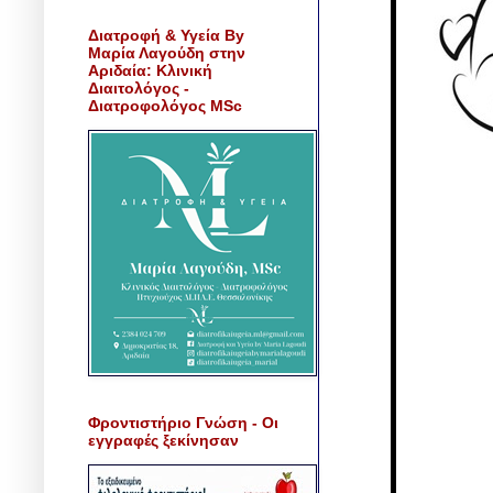
Διατροφή & Υγεία By
Μαρία Λαγούδη στην
Αριδαία: Κλινική
Διαιτολόγος -
Διατροφολόγος MSc
Φροντιστήριο Γνώση - Οι
εγγραφές ξεκίνησαν