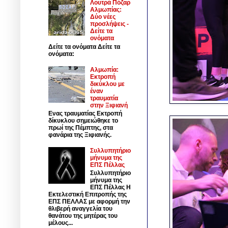
Λουτρά Πόζαρ
Αλμωπίας:
Δύο νέες
προσλήψεις -
Δείτε τα
ονόματα
Δείτε τα ονόματα Δείτε τα
ονόματα:
Αλμωπία:
Εκτροπή
δικύκλου με
έναν
τραυματία
στην Ξιφιανή
Ενας τραυματίας Εκτροπή
δίκυκλου σημειώθηκε το
πρωί της Πέμπτης, στα
φανάρια της Ξιφιανής.
Συλλυπητήριο
μήνυμα της
ΕΠΣ Πέλλας
Συλλυπητήριο
μήνυμα της
ΕΠΣ Πέλλας Η
Εκτελεστική Επιτροπής της
ΕΠΣ ΠΕΛΛΑΣ με αφορμή την
θλιβερή αναγγελία του
θανάτου της μητέρας του
μέλους...