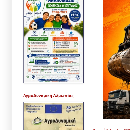
ΑγροΔυναμική Αλμωπίας