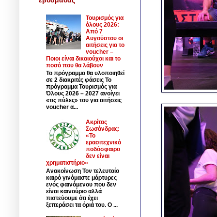
Τουρισμός για
όλους 2026:
Από 7
Αυγούστου οι
αιτήσεις για το
voucher –
Ποιοι είναι δικαιούχοι και το
ποσό που θα λάβουν
Το πρόγραμμα θα υλοποιηθεί
σε 2 διακριτές φάσεις Το
πρόγραμμα Τουρισμός για
Όλους 2026 – 2027 ανοίγει
«τις πύλες» του για αιτήσεις
voucher α...
Ακρίτας
Σωσάνδρας:
«Το
ερασιτεχνικό
ποδόσφαιρο
δεν είναι
χρηματιστήριο»
Ανακοίνωση Τον τελευταίο
καιρό γινόμαστε μάρτυρες
ενός φαινόμενου που δεν
είναι καινούριο αλλά
πιστεύουμε ότι έχει
ξεπεράσει τα όριά του. Ο ...