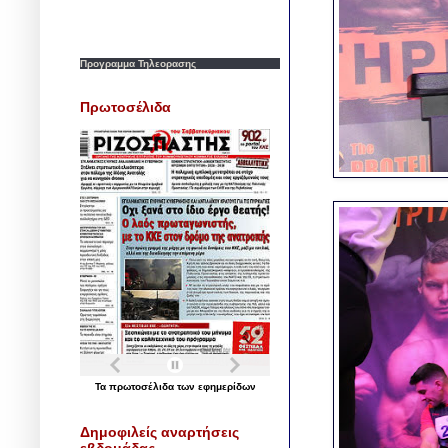
Προγραμμα Τηλεορασης
Πρωτοσέλιδα
Τα
πρωτοσέλιδα
των
εφημερίδων
Δημοφιλείς αναρτήσεις
εβδομάδας