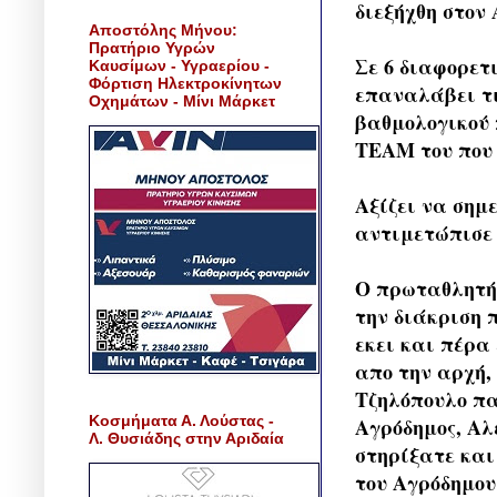
διεξήχθη στον
Αποστόλης Μήνου:
Πρατήριο Υγρών
Σε 6 διαφορετ
Καυσίμων - Υγραερίου -
Φόρτιση Ηλεκτροκίνητων
επαναλάβει τι
Οχημάτων - Μίνι Μάρκετ
βαθμολογικού 
TEAM του που 
Αξίζει να σημ
αντιμετώπισε 
Ο πρωταθλητής
την διάκριση 
εκει και πέρα
απο την αρχή,
Τζηλόπουλο παλ
Κοσμήματα Α. Λούστας -
Αγρόδημος, Αλ
Λ. Θυσιάδης στην Αριδαία
στηρίξατε και
του Αγρόδημου