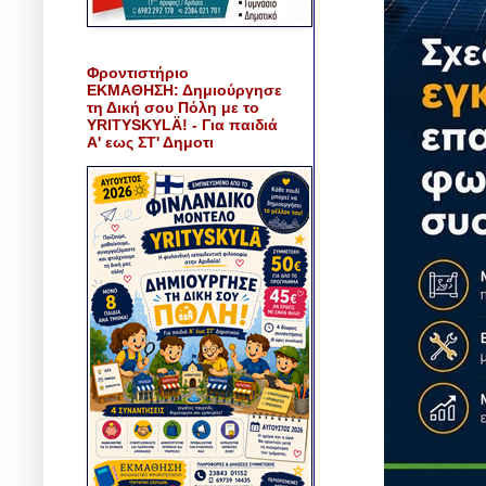
Φροντιστήριο
ΕΚΜΑΘΗΣΗ: Δημιούργησε
τη Δική σου Πόλη με το
YRITYSKYLÄ! - Για παιδιά
Α' εως ΣΤ' Δημοτι