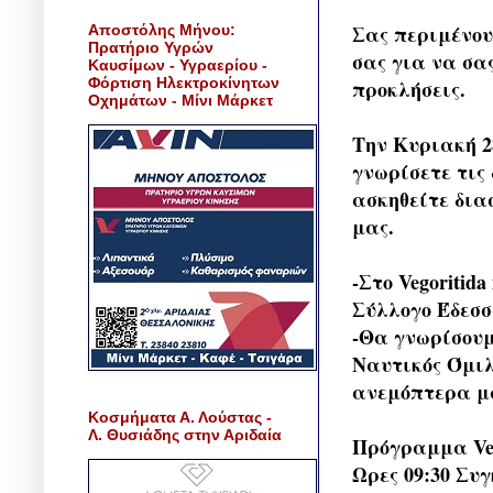
Σας περιμένου
Αποστόλης Μήνου:
Πρατήριο Υγρών
σας για να σα
Καυσίμων - Υγραερίου -
Φόρτιση Ηλεκτροκίνητων
προκλήσεις.
Οχημάτων - Μίνι Μάρκετ
Την Κυριακή 2
γνωρίσετε τις
ασκηθείτε δια
μας.
-Στο Vegoritid
Σύλλογο Έδεσσ
-Θα γνωρίσουμ
Ναυτικός Όμιλ
ανεμόπτερα μα
Κοσμήματα Α. Λούστας -
Λ. Θυσιάδης στην Αριδαία
Πρόγραμμα Veg
Ωρες 09:30 Συ