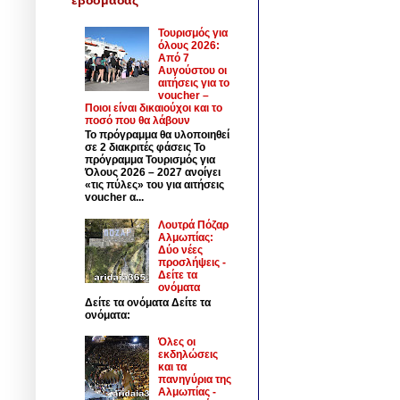
Τουρισμός για
όλους 2026:
Από 7
Αυγούστου οι
αιτήσεις για το
voucher –
Ποιοι είναι δικαιούχοι και το
ποσό που θα λάβουν
Το πρόγραμμα θα υλοποιηθεί
σε 2 διακριτές φάσεις Το
πρόγραμμα Τουρισμός για
Όλους 2026 – 2027 ανοίγει
«τις πύλες» του για αιτήσεις
voucher α...
Λουτρά Πόζαρ
Αλμωπίας:
Δύο νέες
προσλήψεις -
Δείτε τα
ονόματα
Δείτε τα ονόματα Δείτε τα
ονόματα:
Όλες οι
εκδηλώσεις
και τα
πανηγύρια της
Αλμωπίας -