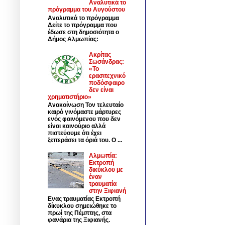
Αναλυτικά το
πρόγραμμα του Αυγούστου
Αναλυτικά το πρόγραμμα
Δείτε το πρόγραμμα που
έδωσε στη δημοσιότητα ο
Δήμος Αλμωπίας:
Ακρίτας
Σωσάνδρας:
«Το
ερασιτεχνικό
ποδόσφαιρο
δεν είναι
χρηματιστήριο»
Ανακοίνωση Τον τελευταίο
καιρό γινόμαστε μάρτυρες
ενός φαινόμενου που δεν
είναι καινούριο αλλά
πιστεύουμε ότι έχει
ξεπεράσει τα όριά του. Ο ...
Αλμωπία:
Εκτροπή
δικύκλου με
έναν
τραυματία
στην Ξιφιανή
Ενας τραυματίας Εκτροπή
δίκυκλου σημειώθηκε το
πρωί της Πέμπτης, στα
φανάρια της Ξιφιανής.