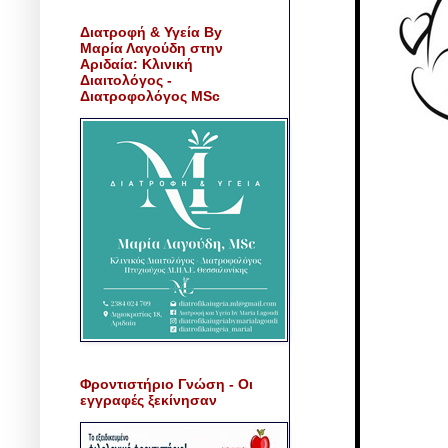
Διατροφή & Υγεία By
Μαρία Λαγούδη στην
Αριδαία: Κλινική
Διαιτολόγος -
Διατροφολόγος MSc
Φροντιστήριο Γνώση - Οι
εγγραφές ξεκίνησαν