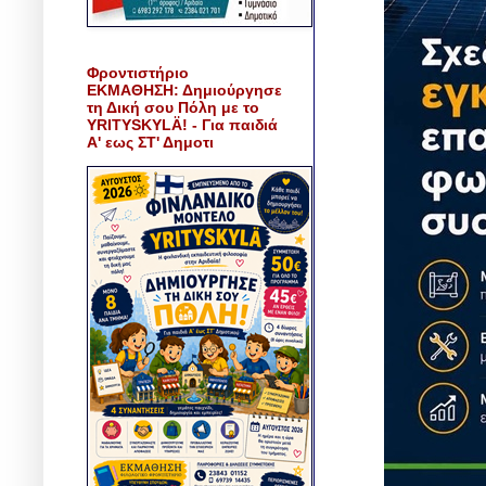
Φροντιστήριο
ΕΚΜΑΘΗΣΗ: Δημιούργησε
τη Δική σου Πόλη με το
YRITYSKYLÄ! - Για παιδιά
Α' εως ΣΤ' Δημοτι