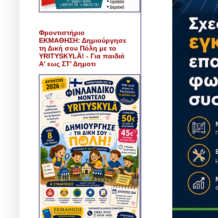
Φροντιστήριο
ΕΚΜΑΘΗΣΗ: Δημιούργησε
τη Δική σου Πόλη με το
YRITYSKYLÄ! - Για παιδιά
Α' εως ΣΤ' Δημοτι