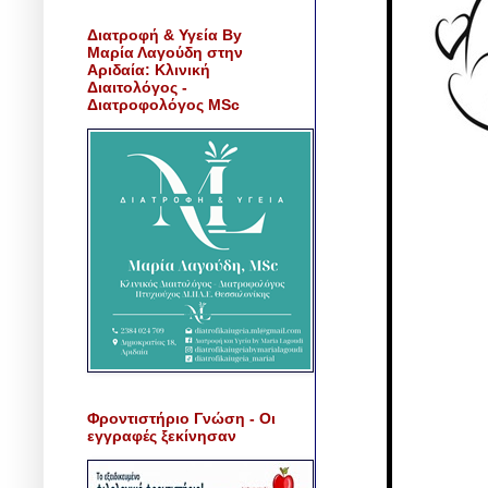
Διατροφή & Υγεία By
Μαρία Λαγούδη στην
Αριδαία: Κλινική
Διαιτολόγος -
Διατροφολόγος MSc
Φροντιστήριο Γνώση - Οι
εγγραφές ξεκίνησαν