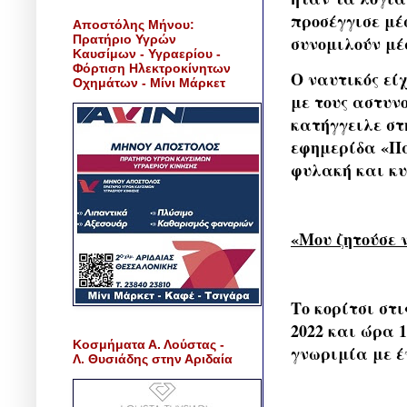
προσέγγισε μέ
Αποστόλης Μήνου:
Πρατήριο Υγρών
συνομιλούν μέ
Καυσίμων - Υγραερίου -
Φόρτιση Ηλεκτροκίνητων
Ο ναυτικός εί
Οχημάτων - Μίνι Μάρκετ
με τους αστυνο
κατήγγειλε στ
εφημερίδα «Πα
φυλακή και κυ
«Μου ζητούσε
Το κορίτσι στ
2022 και ώρα 
Κοσμήματα Α. Λούστας -
γνωριμία με έ
Λ. Θυσιάδης στην Αριδαία