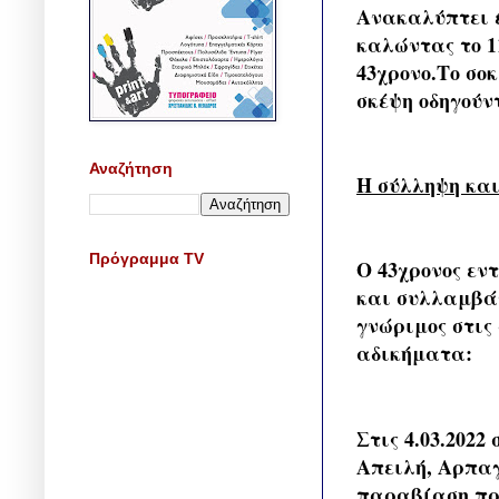
Ανακαλύπτει έ
καλώντας το 1
43χρονο.Το σοκ
σκέψη οδηγούν
Αναζήτηση
Η σύλληψη και
Πρόγραμμα TV
Ο 43χρονος εν
και συλλαμβάν
γνώριμος στις
αδικήματα:
Στις 4.03.202
Απειλή, Αρπαγ
παραβίαση πρ