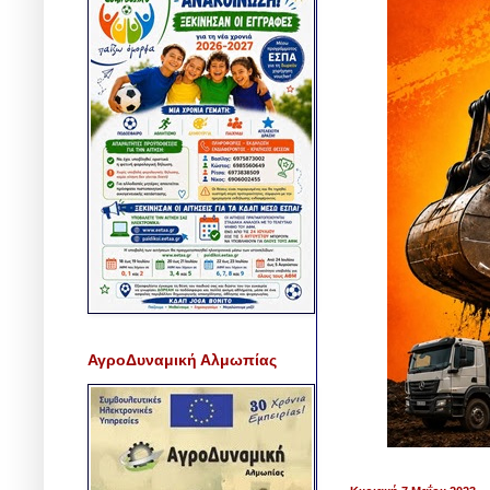
ΑγροΔυναμική Αλμωπίας