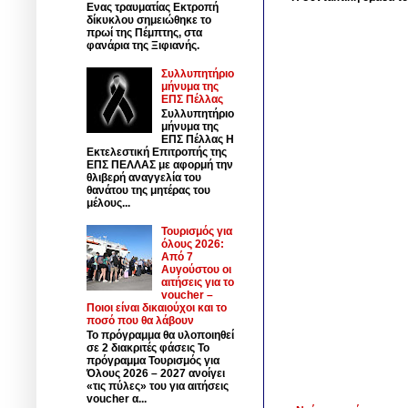
Ενας τραυματίας Εκτροπή
δίκυκλου σημειώθηκε το
πρωί της Πέμπτης, στα
φανάρια της Ξιφιανής.
Συλλυπητήριο
μήνυμα της
ΕΠΣ Πέλλας
Συλλυπητήριο
μήνυμα της
ΕΠΣ Πέλλας Η
Εκτελεστική Επιτροπής της
ΕΠΣ ΠΕΛΛΑΣ με αφορμή την
θλιβερή αναγγελία του
θανάτου της μητέρας του
μέλους...
Τουρισμός για
όλους 2026:
Από 7
Αυγούστου οι
αιτήσεις για το
voucher –
Ποιοι είναι δικαιούχοι και το
ποσό που θα λάβουν
Το πρόγραμμα θα υλοποιηθεί
σε 2 διακριτές φάσεις Το
πρόγραμμα Τουρισμός για
Όλους 2026 – 2027 ανοίγει
«τις πύλες» του για αιτήσεις
voucher α...