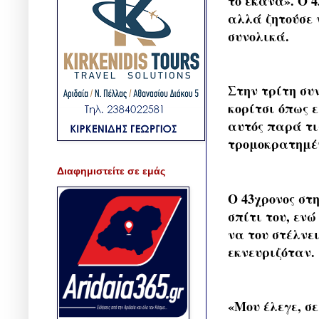
το έκανα». Ο 4
αλλά ζητούσε ν
συνολικά.
Στην τρίτη συ
κορίτσι όπως 
αυτός παρά τι
τρομοκρατημέ
Διαφημιστείτε σε εμάς
Ο 43χρονος στ
σπίτι του, ενώ
να του στέλνε
εκνευριζόταν.
«Μου έλεγε, σ