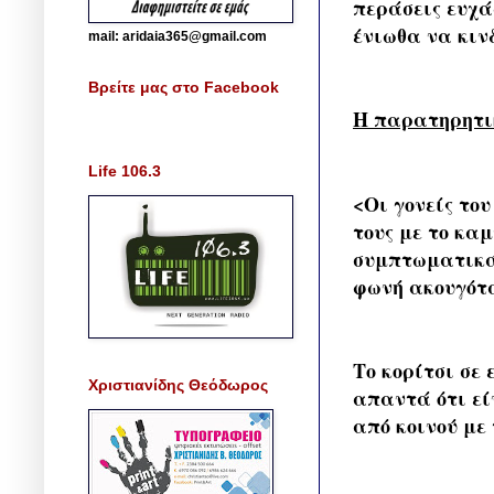
περάσεις ευχά
ένιωθα να κιν
mail: aridaia365@gmail.com
Βρείτε μας στο Facebook
Η παρατηρητι
Life 106.3
<Οι γονείς το
τους με το κα
συμπτωματικά 
φωνή ακουγότα
Το κορίτσι σε 
Χριστιανίδης Θεόδωρος
απαντά ότι εί
από κοινού με 