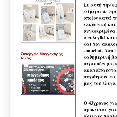
Σε αυτή την ε
κάμερα σε πρα
οποίος κατά τ
ελκυστική και
συγκεκριμένα ό
αποδεχθώ και 
και τον ακολούθ
snapchat. Από
Συνεργείο Μαγγανάρης
καθημερινή βά
Νίκος
περισσότερο μέ
ακατάπαυστα ό
παρότρυνε να 
μας του έλεγα
Ο 43χρονος γν
πρόκειται για 
άσεμνες πράξει