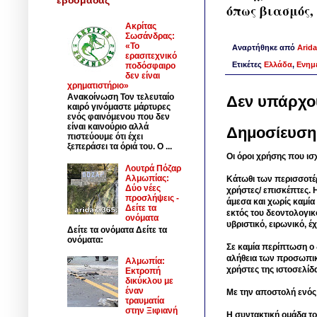
όπως βιασμός,
Ακρίτας
Σωσάνδρας:
«Το
Αναρτήθηκε από
Arida
ερασιτεχνικό
Ετικέτες
Ελλάδα
,
Ενημ
ποδόσφαιρο
δεν είναι
χρηματιστήριο»
Ανακοίνωση Τον τελευταίο
Δεν υπάρχο
καιρό γινόμαστε μάρτυρες
ενός φαινόμενου που δεν
είναι καινούριο αλλά
Δημοσίευση
πιστεύουμε ότι έχει
ξεπεράσει τα όριά του. Ο ...
Οι όροι χρήσης που ισ
Λουτρά Πόζαρ
Αλμωπίας:
Κάτωθι των περισσοτέ
Δύο νέες
χρήστες/ επισκέπτες. 
προσλήψεις -
άμεσα και χωρίς καμία
Δείτε τα
εκτός του δεοντολογικ
ονόματα
υβριστικό, ειρωνικό, 
Δείτε τα ονόματα Δείτε τα
ονόματα:
Σε καμία περίπτωση ο δ
αλήθεια των προσωπικ
Αλμωπία:
χρήστες της ιστοσελίδ
Εκτροπή
δικύκλου με
έναν
Με την αποστολή ενός
τραυματία
στην Ξιφιανή
Η συντακτική ομάδα το