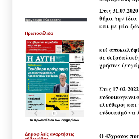
Στις 31.07.20
θύμα την ίδια
Προγραμμα Τηλεορασης
και με μία ζών
Πρωτοσέλιδα
κεί αποκαλύφθ
σε σεξουαλικέ
χρήστες ζευγά
Στις 17-02-20
ενδοοικογενει
ελεύθερος και
ενδοιασμό να λ
Τα
πρωτοσέλιδα
των
εφημερίδων
Δημοφιλείς αναρτήσεις
Ο 43χρονος πο
εβδομάδας