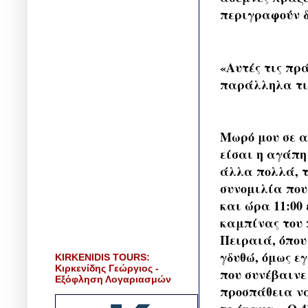
περιγραφούν 
«Αυτές τις πρ
παράλληλα τις
Μωρό μου σε α
είσαι η αγάπη
άλλα πολλά, τ
συνομιλία που
και ώρα 11:00 
καμπίνας του 
Πειραιά, όπου
γδυθώ, όμως ε
KIRKENIDIS TOURS:
Κιρκενίδης Γεώργιος -
που συνέβαινε
Εξόφληση Λογαριασμών
προσπάθεια να