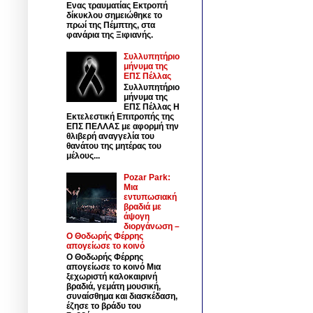
Ενας τραυματίας Εκτροπή
δίκυκλου σημειώθηκε το
πρωί της Πέμπτης, στα
φανάρια της Ξιφιανής.
Συλλυπητήριο
μήνυμα της
ΕΠΣ Πέλλας
Συλλυπητήριο
μήνυμα της
ΕΠΣ Πέλλας Η
Εκτελεστική Επιτροπής της
ΕΠΣ ΠΕΛΛΑΣ με αφορμή την
θλιβερή αναγγελία του
θανάτου της μητέρας του
μέλους...
Pozar Park:
Μια
εντυπωσιακή
βραδιά με
άψογη
διοργάνωση –
Ο Θοδωρής Φέρρης
απογείωσε το κοινό
Ο Θοδωρής Φέρρης
απογείωσε το κοινό Μια
ξεχωριστή καλοκαιρινή
βραδιά, γεμάτη μουσική,
συναίσθημα και διασκέδαση,
έζησε το βράδυ του