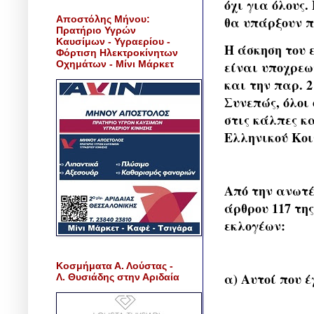
όχι για όλους
Αποστόλης Μήνου:
θα υπάρξουν π
Πρατήριο Υγρών
Καυσίμων - Υγραερίου -
Η άσκηση του 
Φόρτιση Ηλεκτροκίνητων
Οχημάτων - Μίνι Μάρκετ
είναι υποχρεω
και την παρ. 2 
Συνεπώς, όλοι
στις κάλπες κ
Ελληνικού Κοι
Από την ανωτέ
άρθρου 117 της
εκλογέων:
Κοσμήματα Α. Λούστας -
α) Αυτοί που έ
Λ. Θυσιάδης στην Αριδαία