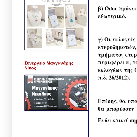
β) Όσοι πρόκε
εξωτερικό.
γ) Οι εκλογείς
ετεροδημοτών,
τμήματος ετερ
περιφέρεια, τ
Συνεργείο Μαγγανάρης
Νίκος
εκλογέων της ί
π.δ. 26/2012).
Επίσης, θα υπ
θα μπορέσουν 
Ενδεικτικά ση