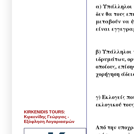
α) Υπάλληλοι 
δεν θα τους ε
μεταβούν να ψ
είναι εγγεγρα
β) Υπάλληλοι 
ιδρυμάτων, ορ
οποίους, επίσ
χορήγηση άδει
γ) Εκλογείς π
εκλογικού του
KIRKENIDIS TOURS:
Κιρκενίδης Γεώργιος -
Εξόφληση Λογαριασμών
Από την υποχρ