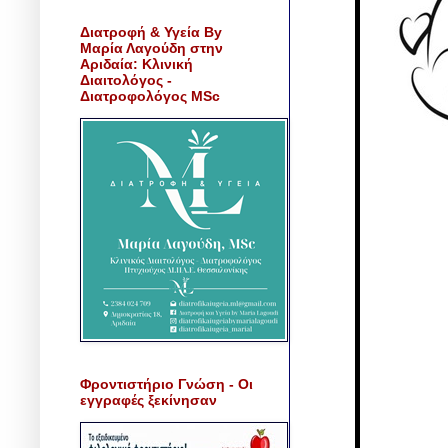
Διατροφή & Υγεία By
Μαρία Λαγούδη στην
Αριδαία: Κλινική
Διαιτολόγος -
Διατροφολόγος MSc
Φροντιστήριο Γνώση - Οι
εγγραφές ξεκίνησαν