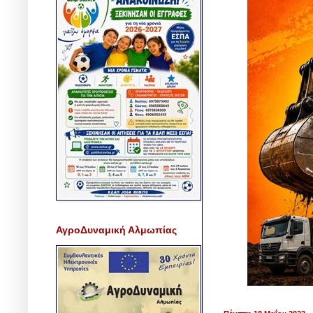
ΑγροΔυναμική Αλμωπίας