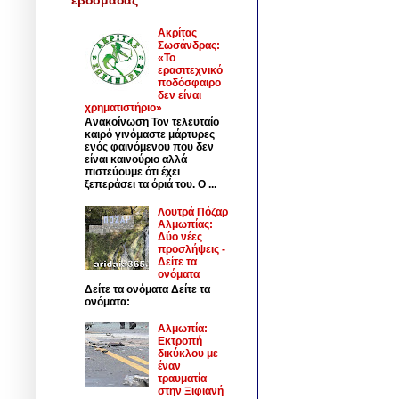
Ακρίτας
Σωσάνδρας:
«Το
ερασιτεχνικό
ποδόσφαιρο
δεν είναι
χρηματιστήριο»
Ανακοίνωση Τον τελευταίο
καιρό γινόμαστε μάρτυρες
ενός φαινόμενου που δεν
είναι καινούριο αλλά
πιστεύουμε ότι έχει
ξεπεράσει τα όριά του. Ο ...
Λουτρά Πόζαρ
Αλμωπίας:
Δύο νέες
προσλήψεις -
Δείτε τα
ονόματα
Δείτε τα ονόματα Δείτε τα
ονόματα:
Αλμωπία:
Εκτροπή
δικύκλου με
έναν
τραυματία
στην Ξιφιανή