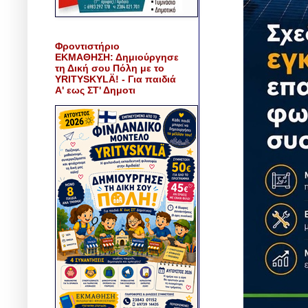
Φροντιστήριο
ΕΚΜΑΘΗΣΗ: Δημιούργησε
τη Δική σου Πόλη με το
YRITYSKYLÄ! - Για παιδιά
Α' εως ΣΤ' Δημοτι