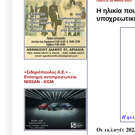
Πέμπτη 18 Μαΐου 2023
Η ηλικία πο
υποχρεωτικ
«Σιδηρόπουλος Α.Ε.» -
Επίσημη αντιπροσωπεία
NISSAN - KGM
Η ηλι
Οι εκλογές 20