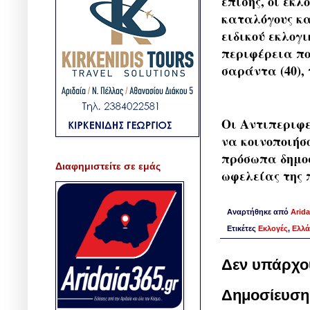
επίσης, οι εκλ
καταλόγους κα
ειδικού εκλογ
περιφέρεια πο
σαράντα (40),
Οι Αντιπεριφε
να κοινοποιήσ
πρόσωπα δημοσ
Διαφημιστείτε σε εμάς
ωφελείας της 
Αναρτήθηκε από
Arida
Ετικέτες
Εκλογές
,
Ελλ
Δεν υπάρχο
Δημοσίευση