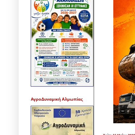
ΑγροΔυναμική Αλμωπίας