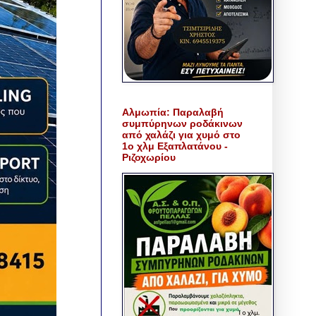
Αλμωπία: Παραλαβή
συμπύρηνων ροδάκινων
από χαλάζι για χυμό στο
1ο χλμ Εξαπλατάνου -
Ριζοχωρίου