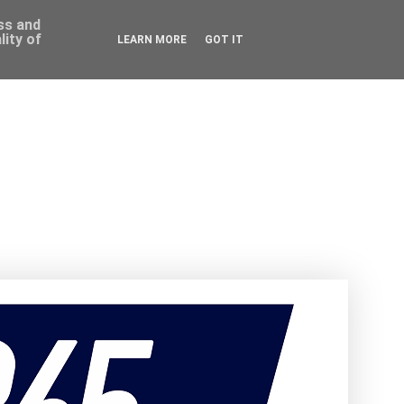
ess and
ity of
LEARN MORE
GOT IT