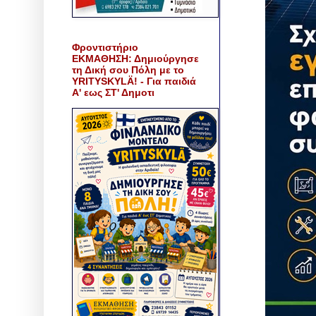
Φροντιστήριο
ΕΚΜΑΘΗΣΗ: Δημιούργησε
τη Δική σου Πόλη με το
YRITYSKYLÄ! - Για παιδιά
Α' εως ΣΤ' Δημοτι