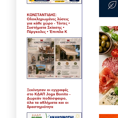
ΚΩΝΣΤΑΝΤΙΔΗΣ:
Ολοκληρωμένες λύσεις
για κάθε χώρο - Τέντες •
Συστήματα Σκίασης •
Πέργκολες • Έπιπλα Κ
Ξεκίνησαν οι εγγραφές
στο ΚΔΑΠ Joga Bonito -
Δωρεάν ποδόσφαιρο,
όλα τα αθλήματα και οι
δραστηριότητε