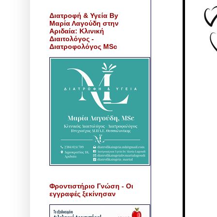
Διατροφή & Υγεία By
Μαρία Λαγούδη στην
Αριδαία: Κλινική
Διαιτολόγος -
Διατροφολόγος MSc
Φροντιστήριο Γνώση - Οι
εγγραφές ξεκίνησαν