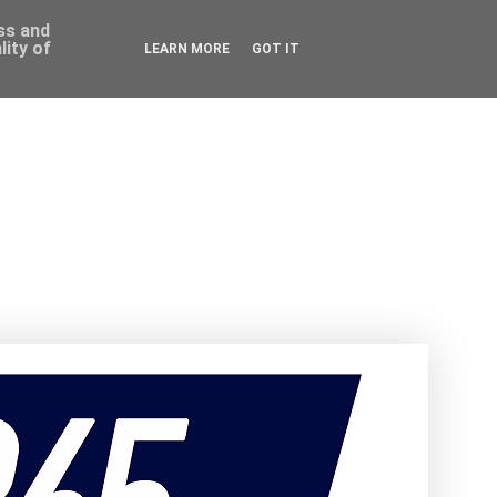
ess and
ity of
LEARN MORE
GOT IT