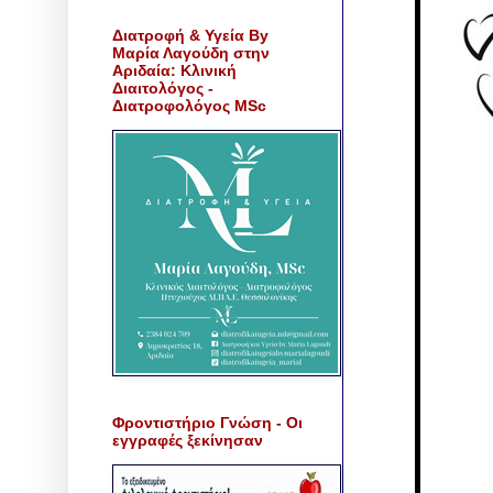
Διατροφή & Υγεία By
Μαρία Λαγούδη στην
Αριδαία: Κλινική
Διαιτολόγος -
Διατροφολόγος MSc
Φροντιστήριο Γνώση - Οι
εγγραφές ξεκίνησαν