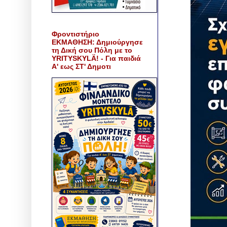
Φροντιστήριο
ΕΚΜΑΘΗΣΗ: Δημιούργησε
τη Δική σου Πόλη με το
YRITYSKYLÄ! - Για παιδιά
Α' εως ΣΤ' Δημοτι