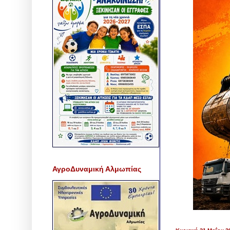
ΑγροΔυναμική Αλμωπίας