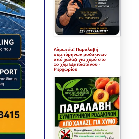
Αλμωπία: Παραλαβή
συμπύρηνων ροδάκινων
από χαλάζι για χυμό στο
1ο χλμ Εξαπλατάνου -
Ριζοχωρίου