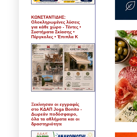
ΚΩΝΣΤΑΝΤΙΔΗΣ:
Ολοκληρωμένες λύσεις
για κάθε χώρο - Τέντες •
Συστήματα Σκίασης •
Πέργκολες • Έπιπλα Κ
Ξεκίνησαν οι εγγραφές
στο ΚΔΑΠ Joga Bonito -
Δωρεάν ποδόσφαιρο,
όλα τα αθλήματα και οι
δραστηριότητε