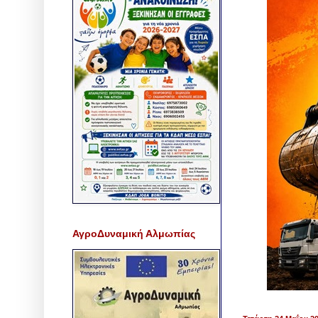
ΑγροΔυναμική Αλμωπίας