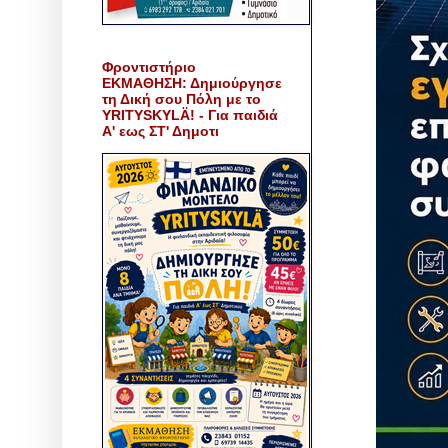
Φροντιστήριο
ΕΚΜΑΘΗΣΗ: Δημιούργησε
τη Δική σου Πόλη με το
YRITYSKYLÄ! - Για παιδιά
Α' εως ΣΤ' Δημοτι