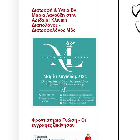
Διατροφή & Υγεία By
Μαρία Λαγούδη στην
Αριδαία: Κλινική
Διαιτολόγος -
Διατροφολόγος MSc
Φροντιστήριο Γνώση - Οι
εγγραφές ξεκίνησαν