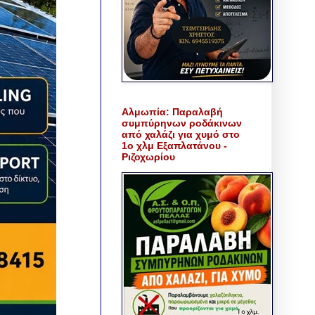
Αλμωπία: Παραλαβή
συμπύρηνων ροδάκινων
από χαλάζι για χυμό στο
1ο χλμ Εξαπλατάνου -
Ριζοχωρίου