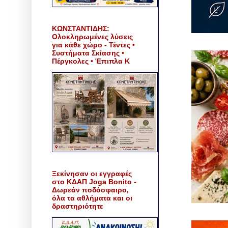
ΚΩΝΣΤΑΝΤΙΔΗΣ:
Ολοκληρωμένες λύσεις
για κάθε χώρο - Τέντες •
Συστήματα Σκίασης •
Πέργκολες • Έπιπλα Κ
Ξεκίνησαν οι εγγραφές
στο ΚΔΑΠ Joga Bonito -
Δωρεάν ποδόσφαιρο,
όλα τα αθλήματα και οι
δραστηριότητε