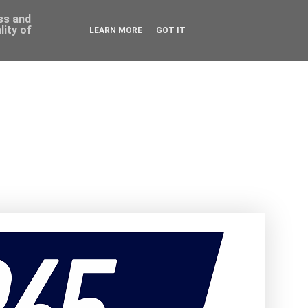
ess and
ity of
LEARN MORE
GOT IT