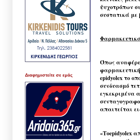
ψυχοτρόπων συ
συστατικά με 
Φαρμακευτικ
Όπως αναφέρει
φαρμακευτική 
Διαφημιστείτε σε εμάς
epidyolex το ο
συνδυασμό τετ
εγκεκριμένα 
συνταγογραφού
απαιτείται ει
«Τoepidyolex 