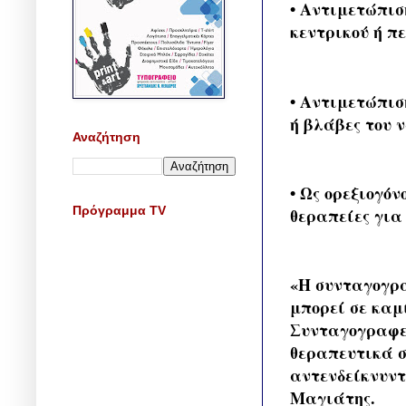
• Αντιμετώπισ
κεντρικού ή π
• Αντιμετώπισ
ή βλάβες του 
Αναζήτηση
• Ως ορεξιογό
Πρόγραμμα TV
θεραπείες για
«Η συνταγογρά
μπορεί σε καμ
Συνταγογραφεί
θεραπευτικά σ
αντενδείκνυντ
Μαγιάτης.