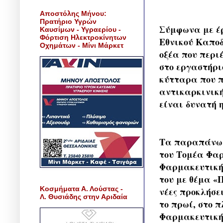
Αποστόλης Μήνου:
Πρατήριο Υγρών
Σύμφωνα με έ
Καυσίμων - Υγραερίου -
Φόρτιση Ηλεκτροκίνητων
Εθνικού Καποδ
Οχημάτων - Μίνι Μάρκετ
οξέα που περι
στο εργαστήρι
κύτταρα που π
αντικαρκινική
είναι δυνατή
Τα παραπάνω 
του Τομέα Φα
Φαρμακευτικής
του με θέμα «
Κοσμήματα Α. Λούστας -
νέες προκλήσε
Λ. Θυσιάδης στην Αριδαία
το πρωί, στο 
Φαρμακευτικής,