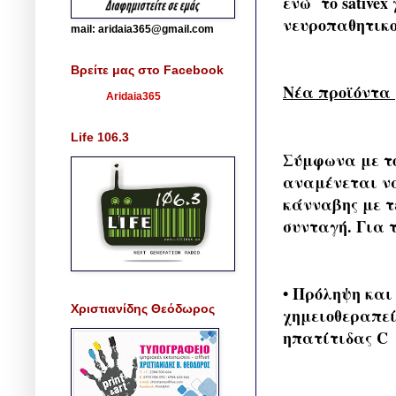
ενώ το sative
νευροπαθητικού
mail: aridaia365@gmail.com
Βρείτε μας στο Facebook
Νέα προϊόντα 
Aridaia365
Life 106.3
Σύμφωνα με το
αναμένεται ν
κάνναβης με τ
συνταγή. Για 
• Πρόληψη και
Χριστιανίδης Θεόδωρος
χημειοθεραπεί
ηπατίτιδας C