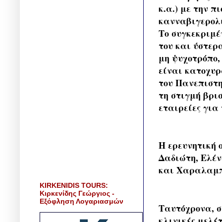
κ.α.) με την π
κανναβιγερολι
Το συγκεκριμέ
του και ύστερ
μη ψυχοτρόπο, 
είναι κατοχυρ
του Πανεπιστη
τη στιγμή βρι
εταιρείες για 
Η ερευνητική 
Δαδιώτη, Ελέ
και Χαραλαμπ
KIRKENIDIS TOURS:
Κιρκενίδης Γεώργιος -
Εξόφληση Λογαριασμών
Ταυτόχρονα, σ
κλινικές μελέ