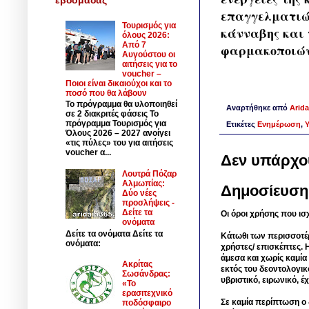
επαγγελματιών
Τουρισμός για
κάνναβης και 
όλους 2026:
Από 7
φαρμακοποιών 
Αυγούστου οι
αιτήσεις για το
voucher –
Ποιοι είναι δικαιούχοι και το
ποσό που θα λάβουν
Το πρόγραμμα θα υλοποιηθεί
Αναρτήθηκε από
Arida
σε 2 διακριτές φάσεις Το
πρόγραμμα Τουρισμός για
Ετικέτες
Ενημέρωση
,
Υ
Όλους 2026 – 2027 ανοίγει
«τις πύλες» του για αιτήσεις
voucher α...
Δεν υπάρχο
Λουτρά Πόζαρ
Αλμωπίας:
Δημοσίευση
Δύο νέες
προσλήψεις -
Δείτε τα
Οι όροι χρήσης που ισ
ονόματα
Δείτε τα ονόματα Δείτε τα
Κάτωθι των περισσοτέ
ονόματα:
χρήστες/ επισκέπτες. 
άμεσα και χωρίς καμία
Ακρίτας
εκτός του δεοντολογικ
Σωσάνδρας:
υβριστικό, ειρωνικό, 
«Το
ερασιτεχνικό
Σε καμία περίπτωση ο δ
ποδόσφαιρο