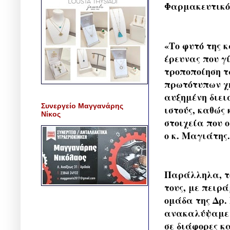
Φαρμακευτικός
«Το φυτό της 
έρευνας που γ
τροποποίηση τ
πρωτότυπων χη
αυξημένη διει
Συνεργείο Μαγγανάρης
ιστούς, καθώς
Νίκος
στοιχεία που 
ο κ. Μαγιάτης.
Παράλληλα, το
τους, με πειρ
ομάδα της Δρ.
ανακαλύψαμε ό
σε διάφορες κ