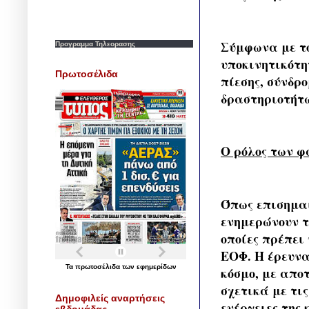
Σύμφωνα με το
Προγραμμα Τηλεορασης
υποκινητικότη
Πρωτοσέλιδα
πίεσης, σύνδρ
δραστηριοτήτω
Ο ρόλος των 
Όπως επισημαί
ενημερώνουν το
οποίες πρέπει
ΕΟΦ. Η έρευνα
Τα
πρωτοσέλιδα
των
εφημερίδων
κόσμο, με απο
σχετικά με τις
Δημοφιλείς αναρτήσεις
ενέργειες της
εβδομάδας