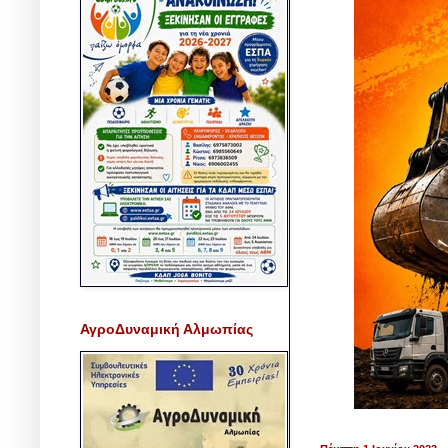
ΑγροΔυναμική Αλμωπίας