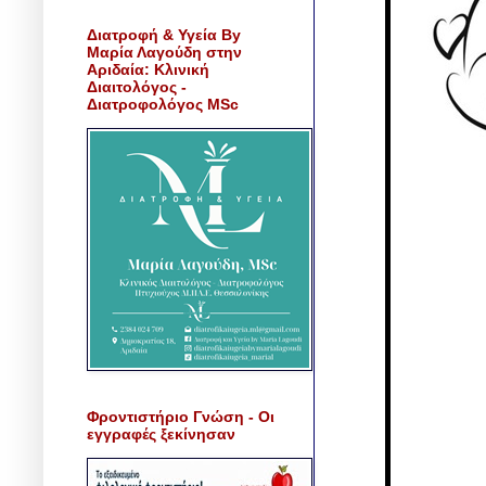
Διατροφή & Υγεία By
Μαρία Λαγούδη στην
Αριδαία: Κλινική
Διαιτολόγος -
Διατροφολόγος MSc
Φροντιστήριο Γνώση - Οι
εγγραφές ξεκίνησαν