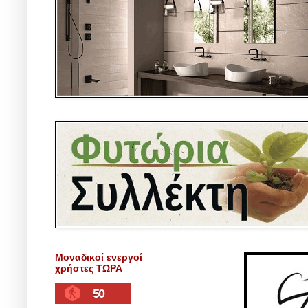
Μοναδικοί ενεργοί
χρήστες ΤΩΡΑ
50