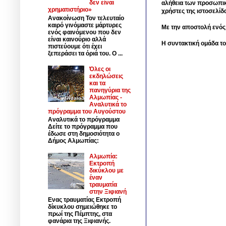
δεν είναι
αλήθεια των προσωπικ
χρηματιστήριο»
χρήστες της ιστοσελίδ
Ανακοίνωση Τον τελευταίο
καιρό γινόμαστε μάρτυρες
Με την αποστολή ενός
ενός φαινόμενου που δεν
είναι καινούριο αλλά
Η συντακτική ομάδα το
πιστεύουμε ότι έχει
ξεπεράσει τα όριά του. Ο ...
Όλες οι
εκδηλώσεις
και τα
πανηγύρια της
Αλμωπίας -
Αναλυτικά το
πρόγραμμα του Αυγούστου
Αναλυτικά το πρόγραμμα
Δείτε το πρόγραμμα που
έδωσε στη δημοσιότητα ο
Δήμος Αλμωπίας:
Αλμωπία:
Εκτροπή
δικύκλου με
έναν
τραυματία
στην Ξιφιανή
Ενας τραυματίας Εκτροπή
δίκυκλου σημειώθηκε το
πρωί της Πέμπτης, στα
φανάρια της Ξιφιανής.