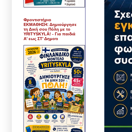
Φροντιστήριο
ΕΚΜΑΘΗΣΗ: Δημιούργησε
τη Δική σου Πόλη με το
YRITYSKYLÄ! - Για παιδιά
Α' εως ΣΤ' Δημοτι