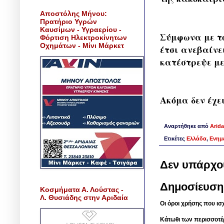
Αποστόλης Μήνου:
Πρατήριο Υγρών
Καυσίμων - Υγραερίου -
Σύμφωνα με το
Φόρτιση Ηλεκτροκίνητων
Οχημάτων - Μίνι Μάρκετ
έτσι ανεβαίνε
κατέστρεψε με
Ακόμα δεν έχει
Αναρτήθηκε από
Arida
Ετικέτες
Ελλάδα
,
Ενημ
Δεν υπάρχο
Δημοσίευση
Κοσμήματα Α. Λούστας -
Λ. Θυσιάδης στην Αριδαία
Οι όροι χρήσης που ισ
Κάτωθι των περισσοτέ