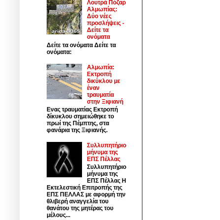
Λουτρά Πόζαρ
Αλμωπίας:
Δύο νέες
προσλήψεις -
Δείτε τα
ονόματα
Δείτε τα ονόματα Δείτε τα
ονόματα:
Αλμωπία:
Εκτροπή
δικύκλου με
έναν
τραυματία
στην Ξιφιανή
Ενας τραυματίας Εκτροπή
δίκυκλου σημειώθηκε το
πρωί της Πέμπτης, στα
φανάρια της Ξιφιανής.
Συλλυπητήριο
μήνυμα της
ΕΠΣ Πέλλας
Συλλυπητήριο
μήνυμα της
ΕΠΣ Πέλλας Η
Εκτελεστική Επιτροπής της
ΕΠΣ ΠΕΛΛΑΣ με αφορμή την
θλιβερή αναγγελία του
θανάτου της μητέρας του
μέλους...