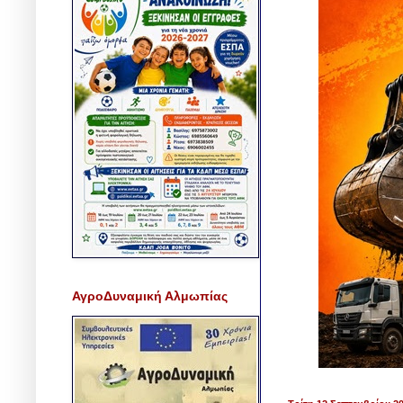
ΑγροΔυναμική Αλμωπίας