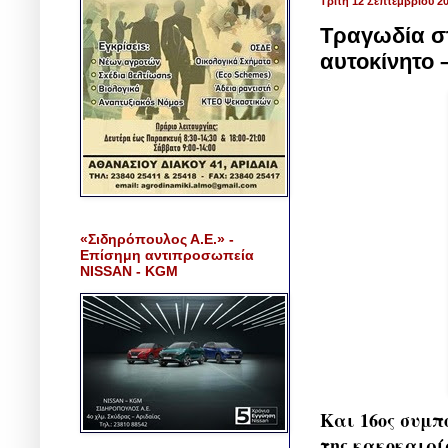
Τρίτη 12 Σεπτεμβρίου 2
Τραγωδία σ
αυτοκίνητο –
«Σιδηρόπουλος Α.Ε.» -
Επίσημη αντιπροσωπεία
NISSAN - KGM
Και 16ος συμπ
της κακοκαιρί