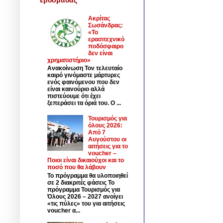
Ακρίτας
Σωσάνδρας:
«Το
ερασιτεχνικό
ποδόσφαιρο
δεν είναι
χρηματιστήριο»
Ανακοίνωση Τον τελευταίο
καιρό γινόμαστε μάρτυρες
ενός φαινόμενου που δεν
είναι καινούριο αλλά
πιστεύουμε ότι έχει
ξεπεράσει τα όριά του. Ο ...
Τουρισμός για
όλους 2026:
Από 7
Αυγούστου οι
αιτήσεις για το
voucher –
Ποιοι είναι δικαιούχοι και το
ποσό που θα λάβουν
Το πρόγραμμα θα υλοποιηθεί
σε 2 διακριτές φάσεις Το
πρόγραμμα Τουρισμός για
Όλους 2026 – 2027 ανοίγει
«τις πύλες» του για αιτήσεις
voucher α...