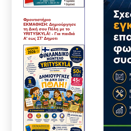
Φροντιστήριο
ΕΚΜΑΘΗΣΗ: Δημιούργησε
τη Δική σου Πόλη με το
YRITYSKYLÄ! - Για παιδιά
Α' εως ΣΤ' Δημοτι