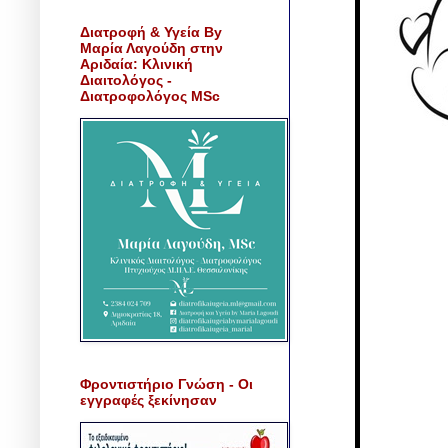
Διατροφή & Υγεία By
Μαρία Λαγούδη στην
Αριδαία: Κλινική
Διαιτολόγος -
Διατροφολόγος MSc
Φροντιστήριο Γνώση - Οι
εγγραφές ξεκίνησαν