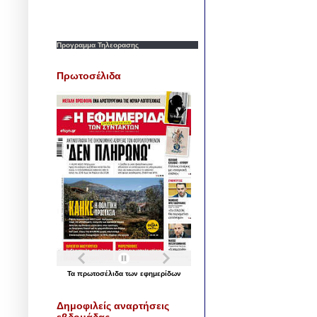
Προγραμμα Τηλεορασης
Πρωτοσέλιδα
Τα
πρωτοσέλιδα
των
εφημερίδων
Δημοφιλείς αναρτήσεις
εβδομάδας