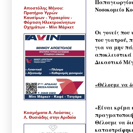
Παπαγεωργίου,
Αποστόλης Μήνου:
Νοσοκομείο Κο
Πρατήριο Υγρών
Καυσίμων - Υγραερίου -
Φόρτιση Ηλεκτροκίνητων
Οχημάτων - Μίνι Μάρκετ
Οι γονείς που
του γιατρού, 
για να μην πά
αποκλειστικά 
Δικαστικό Μέγ
«Θέλουμε να δ
«Είναι κρίμα κ
Κοσμήματα Α. Λούστας -
πραγματοποιήθ
Λ. Θυσιάδης στην Αριδαία
Θέλουμε να δι
καταστράφηκε 