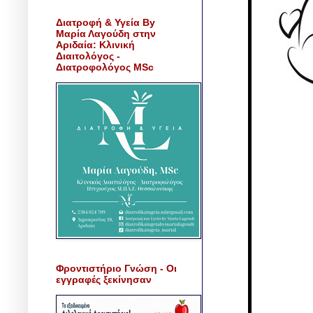
Διατροφή & Υγεία By
Μαρία Λαγούδη στην
Αριδαία: Κλινική
Διαιτολόγος -
Διατροφολόγος MSc
Φροντιστήριο Γνώση - Οι
εγγραφές ξεκίνησαν