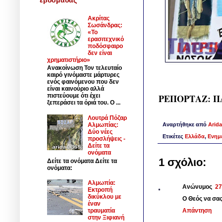
Ακρίτας
Σωσάνδρας:
«Το
ερασιτεχνικό
ποδόσφαιρο
δεν είναι
χρηματιστήριο»
Ανακοίνωση Τον τελευταίο
καιρό γινόμαστε μάρτυρες
ενός φαινόμενου που δεν
είναι καινούριο αλλά
ΡΕΠΟΡΤΑΖ: ΠΑ
πιστεύουμε ότι έχει
ξεπεράσει τα όριά του. Ο ...
Λουτρά Πόζαρ
Αναρτήθηκε από
Arida
Αλμωπίας:
Δύο νέες
Ετικέτες
Ελλάδα
,
Ενημ
προσλήψεις -
Δείτε τα
ονόματα
1 σχόλιο:
Δείτε τα ονόματα Δείτε τα
ονόματα:
Αλμωπία:
Ανώνυμος
27
Εκτροπή
δικύκλου με
Ο Θεός να σας
έναν
Απάντηση
τραυματία
στην Ξιφιανή