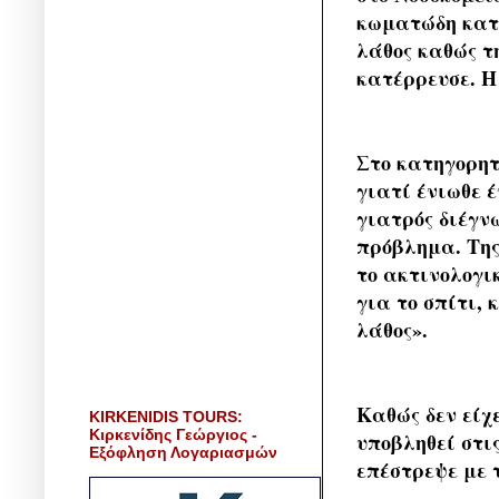
κωματώδη κατά
λάθος καθώς τ
κατέρρευσε. Η
Στο κατηγορητ
γιατί ένιωθε 
γιατρός διέγν
πρόβλημα. Της
το ακτινολογι
για το σπίτι,
λάθος».
Καθώς δεν είχ
KIRKENIDIS TOURS:
Κιρκενίδης Γεώργιος -
υποβληθεί στι
Εξόφληση Λογαριασμών
επέστρεψε με τ