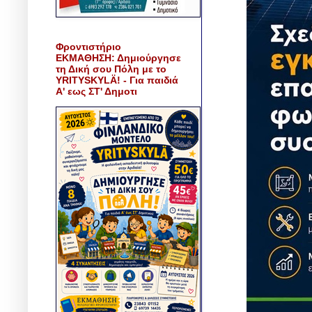
Φροντιστήριο
ΕΚΜΑΘΗΣΗ: Δημιούργησε
τη Δική σου Πόλη με το
YRITYSKYLÄ! - Για παιδιά
Α' εως ΣΤ' Δημοτι