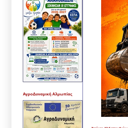
ΑγροΔυναμική Αλμωπίας