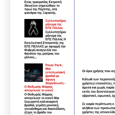
Ενας τραυματίας Εκτροπή
δίκυκλου σημειώθηκε το
πρωί της Πέμπτης, στα
φανάρια της Ξιφιανής.
Συλλυπητήριο
μήνυμα της
ΕΠΣ Πέλλας
Συλλυπητήριο
μήνυμα της
ΕΠΣ Πέλλας Η
Εκτελεστική Επιτροπής της
ΕΠΣ ΠΕΛΛΑΣ με αφορμή την
θλιβερή αναγγελία του
θανάτου της μητέρας του
μέλους...
Pozar Park:
Μια
Οι όροι χρήσης που ισ
εντυπωσιακή
βραδιά με
Κάτωθι των περισσοτέ
άψογη
διοργάνωση –
χρήστες/ επισκέπτες. 
Ο Θοδωρής Φέρρης
άμεσα και χωρίς καμία
απογείωσε το κοινό
εκτός του δεοντολογικ
Ο Θοδωρής Φέρρης
υβριστικό, ειρωνικό, 
απογείωσε το κοινό Μια
ξεχωριστή καλοκαιρινή
Σε καμία περίπτωση ο δ
βραδιά, γεμάτη μουσική,
αλήθεια των προσωπικ
συναίσθημα και διασκέδαση,
χρήστες της ιστοσελίδ
έζησε το βράδυ του