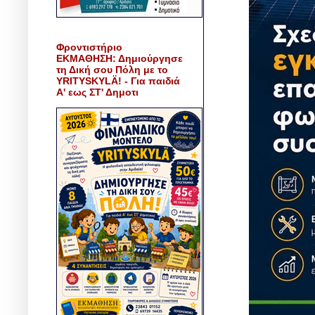
Φροντιστήριο
ΕΚΜΑΘΗΣΗ: Δημιούργησε
τη Δική σου Πόλη με το
YRITYSKYLÄ! - Για παιδιά
Α' εως ΣΤ' Δημοτι