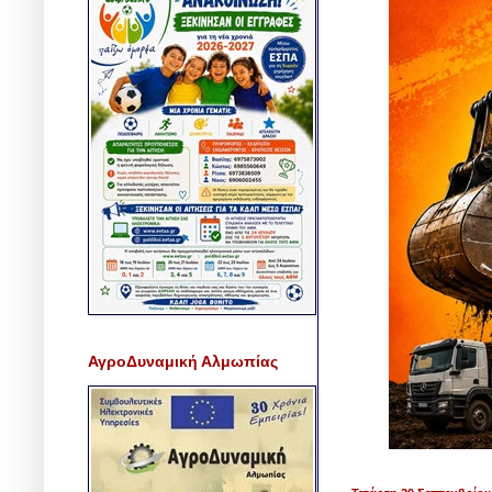
ΑγροΔυναμική Αλμωπίας