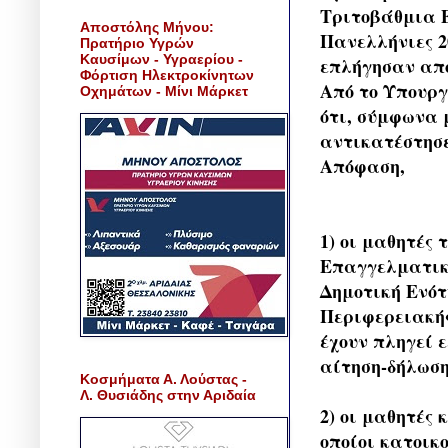
Τριτοβάθμια Ε
Αποστόλης Μήνου:
Πανελλήνιες 2
Πρατήριο Υγρών
Καυσίμων - Υγραερίου -
επλήγησαν από
Φόρτιση Ηλεκτροκίνητων
Από το Υπουργ
Οχημάτων - Μίνι Μάρκετ
ότι, σύμφωνα μ
αντικατέστησε 
Απόφαση,
1) οι μαθητές 
Επαγγελματικώ
Δημοτική Ενότ
Περιφερειακής
έχουν πληγεί 
αίτηση-δήλωση
Κοσμήματα Α. Λούστας -
Λ. Θυσιάδης στην Αριδαία
2) οι μαθητές
οποίοι κατοικ