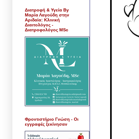
Διατροφή & Υγεία By
Μαρία Λαγούδη στην
Αριδαία: Κλινική
Διαιτολόγος -
Διατροφολόγος MSc
Φροντιστήριο Γνώση - Οι
εγγραφές ξεκίνησαν