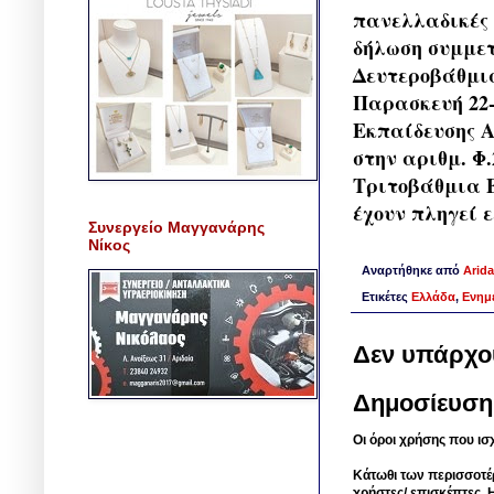
πανελλαδικές 
δήλωση συμμετ
Δευτεροβάθμια
Παρασκευή 22-
Εκπαίδευσης Α
στην αριθμ. Φ.
Τριτοβάθμια Ε
έχουν πληγεί 
Συνεργείο Μαγγανάρης
Νίκος
Αναρτήθηκε από
Arida
Ετικέτες
Ελλάδα
,
Ενημ
Δεν υπάρχο
Δημοσίευση
Οι όροι χρήσης που ισ
Κάτωθι των περισσοτέ
χρήστες/ επισκέπτες. 