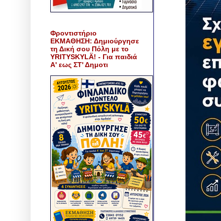
Φροντιστήριο
ΕΚΜΑΘΗΣΗ: Δημιούργησε
τη Δική σου Πόλη με το
YRITYSKYLÄ! - Για παιδιά
Α' εως ΣΤ' Δημοτι