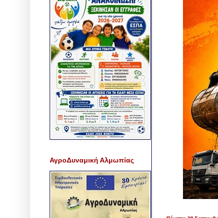
ΑγροΔυναμική Αλμωπίας