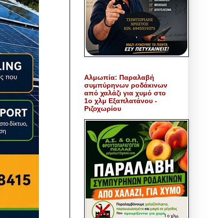
Αλμωπία: Παραλαβή
συμπύρηνων ροδάκινων
από χαλάζι για χυμό στο
1ο χλμ Εξαπλατάνου -
Ριζοχωρίου