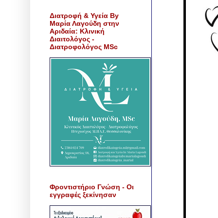
Διατροφή & Υγεία By
Μαρία Λαγούδη στην
Αριδαία: Κλινική
Διαιτολόγος -
Διατροφολόγος MSc
Φροντιστήριο Γνώση - Οι
εγγραφές ξεκίνησαν