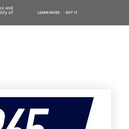
ess and
ity of
LEARN MORE
GOT IT