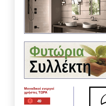
Μοναδικοί ενεργοί
χρήστες ΤΩΡΑ
49