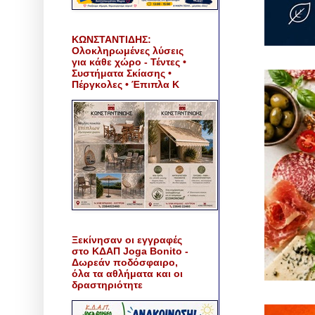
ΚΩΝΣΤΑΝΤΙΔΗΣ:
Ολοκληρωμένες λύσεις
για κάθε χώρο - Τέντες •
Συστήματα Σκίασης •
Πέργκολες • Έπιπλα Κ
Ξεκίνησαν οι εγγραφές
στο ΚΔΑΠ Joga Bonito -
Δωρεάν ποδόσφαιρο,
όλα τα αθλήματα και οι
δραστηριότητε