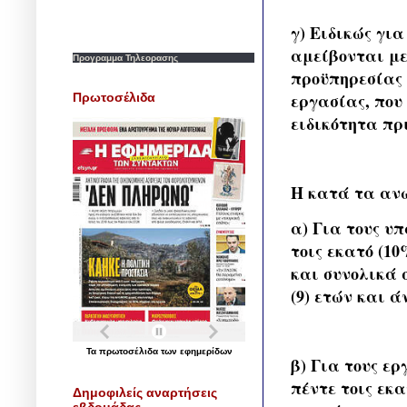
γ) Ειδικώς γι
αμείβονται με
Προγραμμα Τηλεορασης
προϋπηρεσίας 
εργασίας, που 
Πρωτοσέλιδα
ειδικότητα πρι
Η κατά τα ανω
α) Για τους υ
τοις εκατό (10
και συνολικά 
(9) ετών και ά
Τα
πρωτοσέλιδα
των
εφημερίδων
β) Για τους ε
πέντε τοις εκα
Δημοφιλείς αναρτήσεις
εβδομάδας