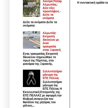
Λουτρά Πόζαρ
Η συντακτική ομάδα το
Αλμωπίας:
Δύο νέες
προσλήψεις -
Δείτε τα
ονόματα
Δείτε τα ονόματα Δείτε τα
ονόματα:
Αλμωπία:
Εκτροπή
δικύκλου με
έναν
τραυματία
στην Ξιφιανή
Ενας τραυματίας Εκτροπή
δίκυκλου σημειώθηκε το
πρωί της Πέμπτης, στα
φανάρια της Ξιφιανής.
Συλλυπητήριο
μήνυμα της
ΕΠΣ Πέλλας
Συλλυπητήριο
μήνυμα της
ΕΠΣ Πέλλας Η
Εκτελεστική Επιτροπής της
ΕΠΣ ΠΕΛΛΑΣ με αφορμή την
θλιβερή αναγγελία του
θανάτου της μητέρας του
μέλους...