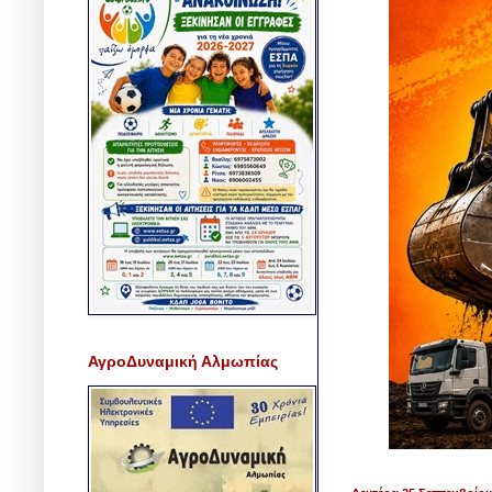
ΑγροΔυναμική Αλμωπίας