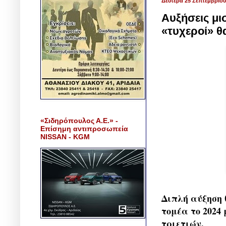
Δευτέρα 25 Σεπτεμβρίου
Αυξήσεις μι
«τυχεροί» θ
«Σιδηρόπουλος Α.Ε.» -
Επίσημη αντιπροσωπεία
NISSAN - KGM
Διπλή αύξηση 
τομέα το 2024
τριετιών.