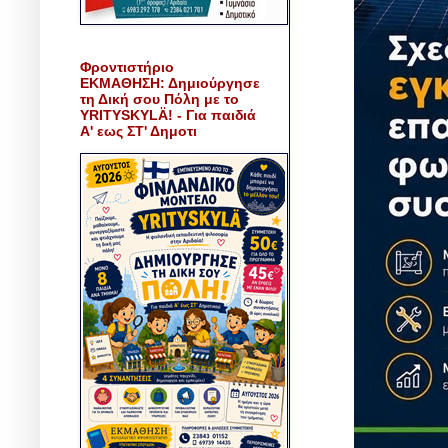
Φροντιστήριο
ΕΚΜΑΘΗΣΗ: Δημιούργησε
τη Δική σου Πόλη με το
YRITYSKYLÄ! - Για παιδιά
Α' εως ΣΤ' Δημοτι