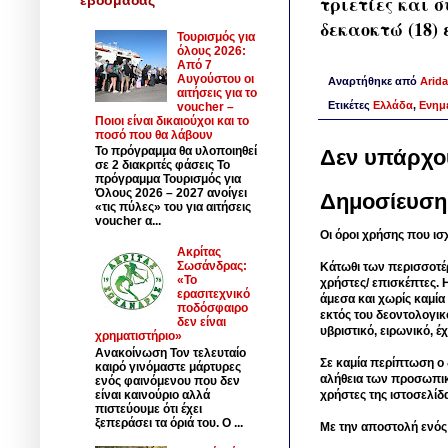
τριετίες και 
δεκαοκτώ (18)
Τουρισμός για
όλους 2026:
Από 7
Αυγούστου οι
Αναρτήθηκε από
Arida
αιτήσεις για το
Ετικέτες
Ελλάδα
,
Ενημ
voucher –
Ποιοι είναι δικαιούχοι και το
ποσό που θα λάβουν
Το πρόγραμμα θα υλοποιηθεί
Δεν υπάρχο
σε 2 διακριτές φάσεις Το
πρόγραμμα Τουρισμός για
Όλους 2026 – 2027 ανοίγει
Δημοσίευση
«τις πύλες» του για αιτήσεις
voucher α...
Οι όροι χρήσης που ισ
Ακρίτας
Σωσάνδρας:
Κάτωθι των περισσοτέ
«Το
χρήστες/ επισκέπτες. 
ερασιτεχνικό
άμεσα και χωρίς καμία
ποδόσφαιρο
εκτός του δεοντολογικ
δεν είναι
υβριστικό, ειρωνικό, 
χρηματιστήριο»
Ανακοίνωση Τον τελευταίο
Σε καμία περίπτωση ο δ
καιρό γινόμαστε μάρτυρες
αλήθεια των προσωπικ
ενός φαινόμενου που δεν
είναι καινούριο αλλά
χρήστες της ιστοσελίδ
πιστεύουμε ότι έχει
ξεπεράσει τα όριά του. Ο ...
Με την αποστολή ενός