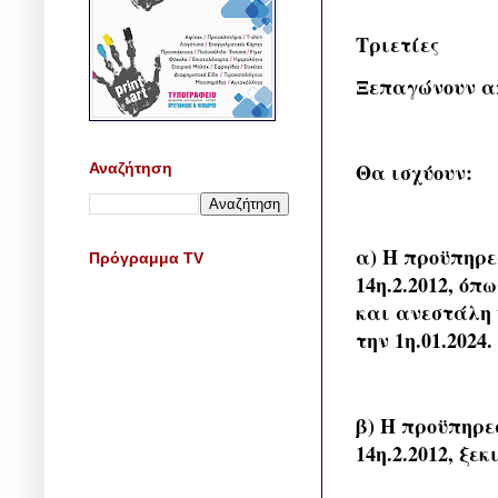
Τριετίες
Ξεπαγώνουν απ
Θα ισχύουν:
Αναζήτηση
α) Η προϋπηρε
Πρόγραμμα TV
14η.2.2012, όπ
και ανεστάλη 
την 1η.01.2024.
β) Η προϋπηρε
14η.2.2012, ξε