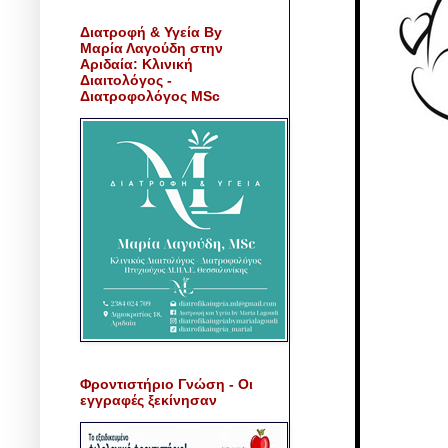
Διατροφή & Υγεία By
Μαρία Λαγούδη στην
Αριδαία: Κλινική
Διαιτολόγος -
Διατροφολόγος MSc
Φροντιστήριο Γνώση - Οι
εγγραφές ξεκίνησαν