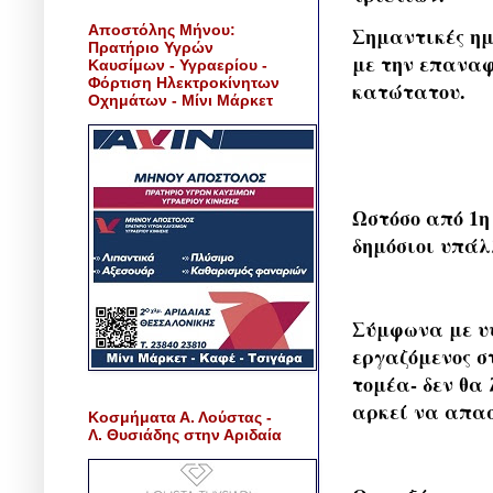
Αποστόλης Μήνου:
Σημαντικές ημ
Πρατήριο Υγρών
με την επαναφ
Καυσίμων - Υγραερίου -
Φόρτιση Ηλεκτροκίνητων
κατώτατου.
Οχημάτων - Μίνι Μάρκετ
Ωστόσο από 1η 
δημόσιοι υπάλ
Σύμφωνα με υψ
εργαζόμενος σ
τομέα- δεν θα
αρκεί να απασ
Κοσμήματα Α. Λούστας -
Λ. Θυσιάδης στην Αριδαία