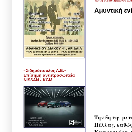
Τρίτη 5 Σεπτεμβρίου 20
Αμυντική εν
«Σιδηρόπουλος Α.Ε.» -
Επίσημη αντιπροσωπεία
NISSAN - KGM
Την 5η της με
Πέλλας, καθώς