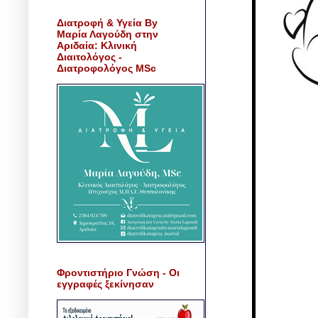
Διατροφή & Υγεία By
Μαρία Λαγούδη στην
Αριδαία: Κλινική
Διαιτολόγος -
Διατροφολόγος MSc
Φροντιστήριο Γνώση - Οι
εγγραφές ξεκίνησαν