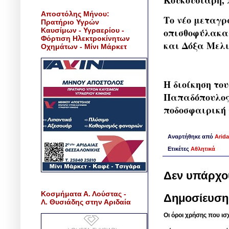
Κουκουσιάρη, 
Αποστόλης Μήνου:
Το νέο μεταγρ
Πρατήριο Υγρών
Καυσίμων - Υγραερίου -
οπισθοφύλακας
Φόρτιση Ηλεκτροκίνητων
και Δόξα Μελι
Οχημάτων - Μίνι Μάρκετ
Η διοίκηση το
Παπαδόπουλος 
ποδοσφαιρική 
Αναρτήθηκε από
Arida
Ετικέτες
Αθλητικά
Δεν υπάρχο
Κοσμήματα Α. Λούστας -
Δημοσίευση
Λ. Θυσιάδης στην Αριδαία
Οι όροι χρήσης που ισ