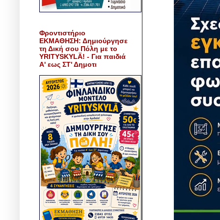
Φροντιστήριο
ΕΚΜΑΘΗΣΗ: Δημιούργησε
τη Δική σου Πόλη με το
YRITYSKYLÄ! - Για παιδιά
Α' εως ΣΤ' Δημοτι