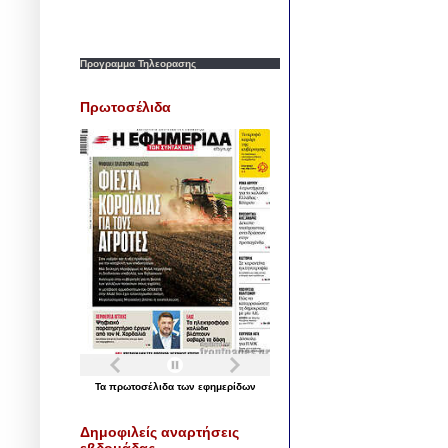
Προγραμμα Τηλεορασης
Πρωτοσέλιδα
Τα
πρωτοσέλιδα
των
εφημερίδων
Δημοφιλείς αναρτήσεις
εβδομάδας