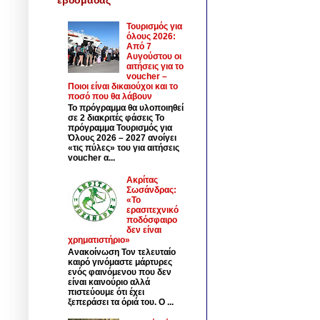
Τουρισμός για
όλους 2026:
Από 7
Αυγούστου οι
αιτήσεις για το
voucher –
Ποιοι είναι δικαιούχοι και το
ποσό που θα λάβουν
Το πρόγραμμα θα υλοποιηθεί
σε 2 διακριτές φάσεις Το
πρόγραμμα Τουρισμός για
Όλους 2026 – 2027 ανοίγει
«τις πύλες» του για αιτήσεις
voucher α...
Ακρίτας
Σωσάνδρας:
«Το
ερασιτεχνικό
ποδόσφαιρο
δεν είναι
χρηματιστήριο»
Ανακοίνωση Τον τελευταίο
καιρό γινόμαστε μάρτυρες
ενός φαινόμενου που δεν
είναι καινούριο αλλά
πιστεύουμε ότι έχει
ξεπεράσει τα όριά του. Ο ...