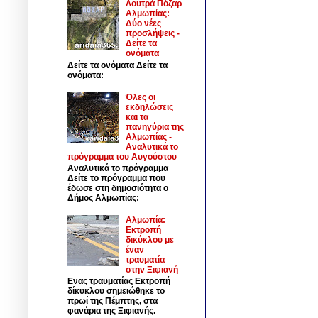
Λουτρά Πόζαρ
Αλμωπίας:
Δύο νέες
προσλήψεις -
Δείτε τα
ονόματα
Δείτε τα ονόματα Δείτε τα
ονόματα:
Όλες οι
εκδηλώσεις
και τα
πανηγύρια της
Αλμωπίας -
Αναλυτικά το
πρόγραμμα του Αυγούστου
Αναλυτικά το πρόγραμμα
Δείτε το πρόγραμμα που
έδωσε στη δημοσιότητα ο
Δήμος Αλμωπίας:
Αλμωπία:
Εκτροπή
δικύκλου με
έναν
τραυματία
στην Ξιφιανή
Ενας τραυματίας Εκτροπή
δίκυκλου σημειώθηκε το
πρωί της Πέμπτης, στα
φανάρια της Ξιφιανής.