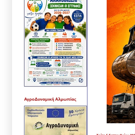
ΑγροΔυναμική Αλμωπίας