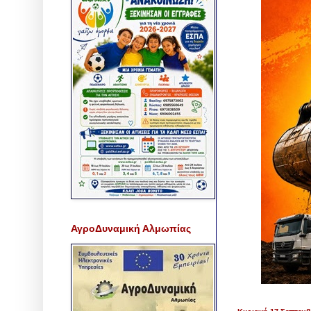
ΑγροΔυναμική Αλμωπίας