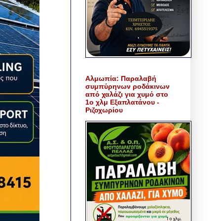
Αλμωπία: Παραλαβή
συμπύρηνων ροδάκινων
από χαλάζι για χυμό στο
1ο χλμ Εξαπλατάνου -
Ριζοχωρίου