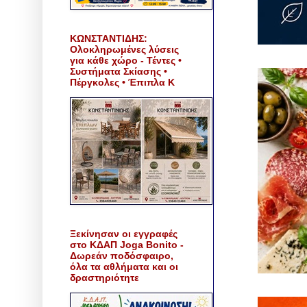
ΚΩΝΣΤΑΝΤΙΔΗΣ:
Ολοκληρωμένες λύσεις
για κάθε χώρο - Τέντες •
Συστήματα Σκίασης •
Πέργκολες • Έπιπλα Κ
Ξεκίνησαν οι εγγραφές
στο ΚΔΑΠ Joga Bonito -
Δωρεάν ποδόσφαιρο,
όλα τα αθλήματα και οι
δραστηριότητε