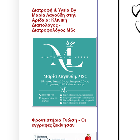
Διατροφή & Υγεία By
Μαρία Λαγούδη στην
Αριδαία: Κλινική
Διαιτολόγος -
Διατροφολόγος MSc
Φροντιστήριο Γνώση - Οι
εγγραφές ξεκίνησαν