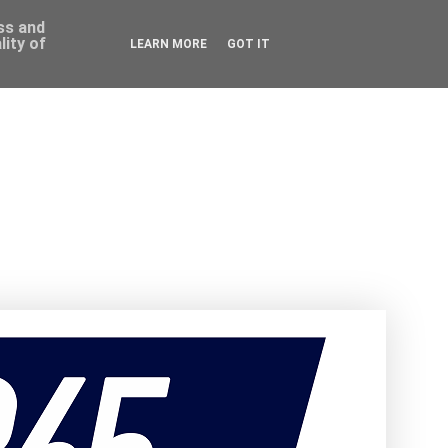
ess and
ity of
LEARN MORE
GOT IT