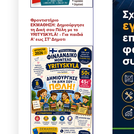
Φροντιστήριο
ΕΚΜΑΘΗΣΗ: Δημιούργησε
τη Δική σου Πόλη με το
YRITYSKYLÄ! - Για παιδιά
Α' εως ΣΤ' Δημοτι