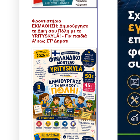
Φροντιστήριο
ΕΚΜΑΘΗΣΗ: Δημιούργησε
τη Δική σου Πόλη με το
YRITYSKYLÄ! - Για παιδιά
Α' εως ΣΤ' Δημοτι