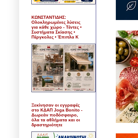
ΚΩΝΣΤΑΝΤΙΔΗΣ:
Ολοκληρωμένες λύσεις
για κάθε χώρο - Τέντες •
Συστήματα Σκίασης •
Πέργκολες • Έπιπλα Κ
Ξεκίνησαν οι εγγραφές
στο ΚΔΑΠ Joga Bonito -
Δωρεάν ποδόσφαιρο,
όλα τα αθλήματα και οι
δραστηριότητε