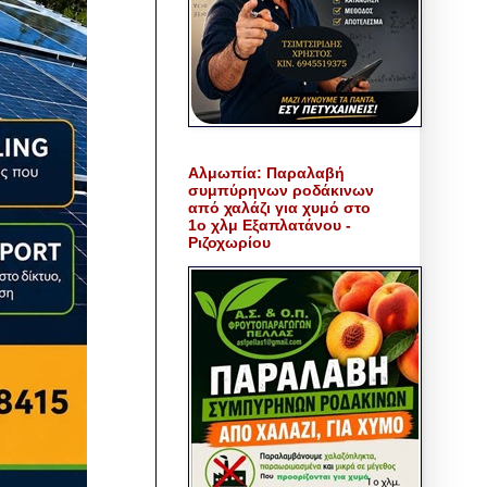
Αλμωπία: Παραλαβή
συμπύρηνων ροδάκινων
από χαλάζι για χυμό στο
1ο χλμ Εξαπλατάνου -
Ριζοχωρίου