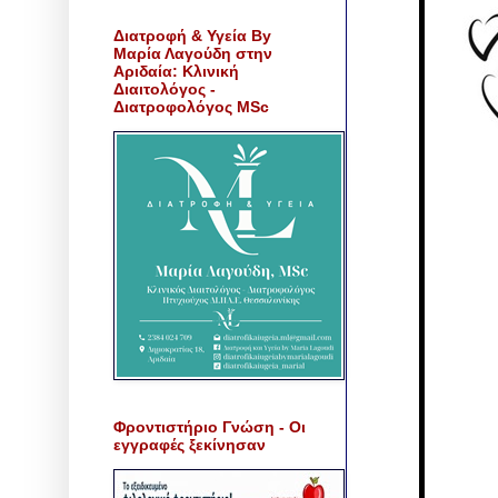
Διατροφή & Υγεία By
Μαρία Λαγούδη στην
Αριδαία: Κλινική
Διαιτολόγος -
Διατροφολόγος MSc
Φροντιστήριο Γνώση - Οι
εγγραφές ξεκίνησαν