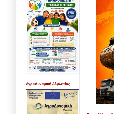
ΑγροΔυναμική Αλμωπίας