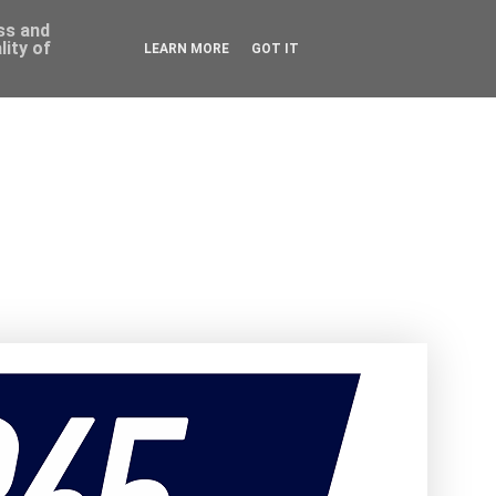
ess and
ity of
LEARN MORE
GOT IT