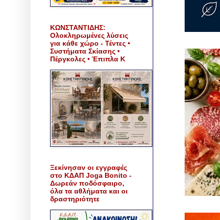
ΚΩΝΣΤΑΝΤΙΔΗΣ:
Ολοκληρωμένες λύσεις
για κάθε χώρο - Τέντες •
Συστήματα Σκίασης •
Πέργκολες • Έπιπλα Κ
Ξεκίνησαν οι εγγραφές
στο ΚΔΑΠ Joga Bonito -
Δωρεάν ποδόσφαιρο,
όλα τα αθλήματα και οι
δραστηριότητε