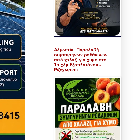
Αλμωπία: Παραλαβή
συμπύρηνων ροδάκινων
από χαλάζι για χυμό στο
1ο χλμ Εξαπλατάνου -
Ριζοχωρίου