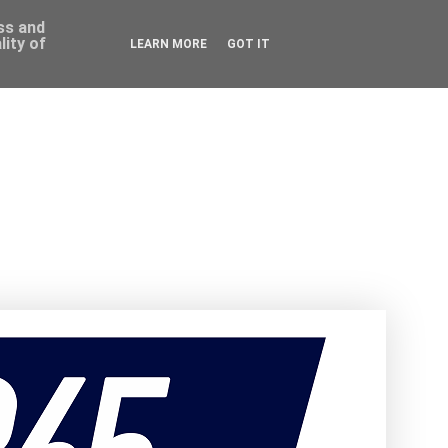
ess and
ity of
LEARN MORE
GOT IT