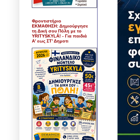
Φροντιστήριο
ΕΚΜΑΘΗΣΗ: Δημιούργησε
τη Δική σου Πόλη με το
YRITYSKYLÄ! - Για παιδιά
Α' εως ΣΤ' Δημοτι