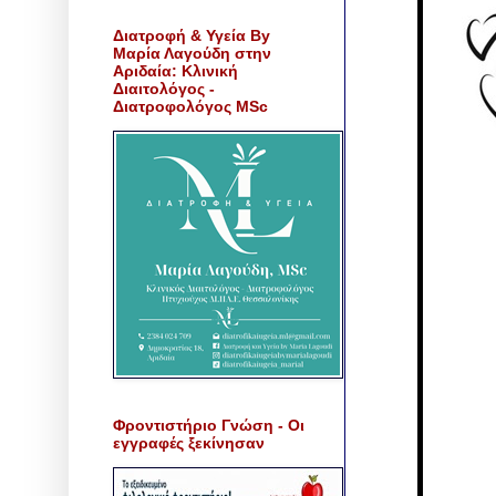
Διατροφή & Υγεία By
Μαρία Λαγούδη στην
Αριδαία: Κλινική
Διαιτολόγος -
Διατροφολόγος MSc
Φροντιστήριο Γνώση - Οι
εγγραφές ξεκίνησαν