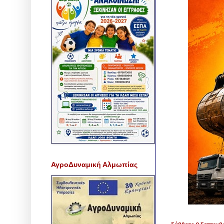
ΑγροΔυναμική Αλμωπίας