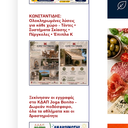
ΚΩΝΣΤΑΝΤΙΔΗΣ:
Ολοκληρωμένες λύσεις
για κάθε χώρο - Τέντες •
Συστήματα Σκίασης •
Πέργκολες • Έπιπλα Κ
Ξεκίνησαν οι εγγραφές
στο ΚΔΑΠ Joga Bonito -
Δωρεάν ποδόσφαιρο,
όλα τα αθλήματα και οι
δραστηριότητε