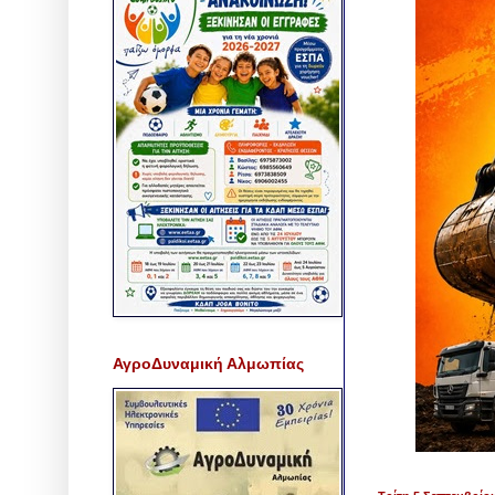
ΑγροΔυναμική Αλμωπίας