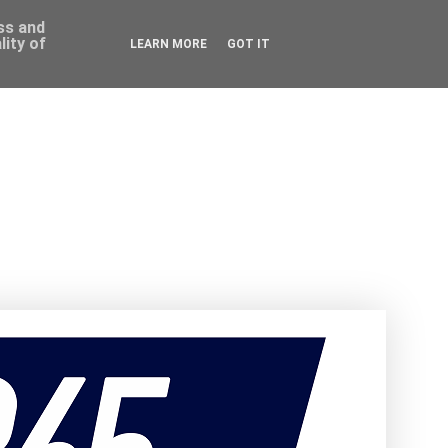
ess and
ity of
LEARN MORE
GOT IT