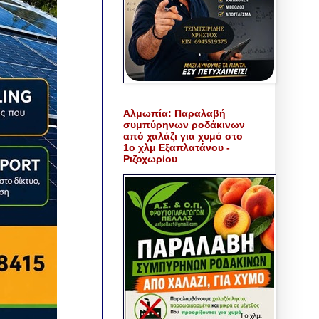
Αλμωπία: Παραλαβή
συμπύρηνων ροδάκινων
από χαλάζι για χυμό στο
1ο χλμ Εξαπλατάνου -
Ριζοχωρίου