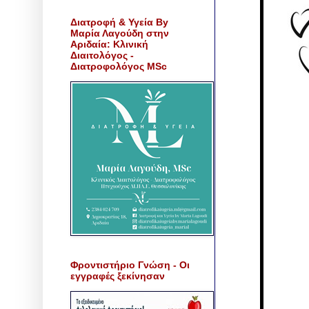
Διατροφή & Υγεία By
Μαρία Λαγούδη στην
Αριδαία: Κλινική
Διαιτολόγος -
Διατροφολόγος MSc
Φροντιστήριο Γνώση - Οι
εγγραφές ξεκίνησαν