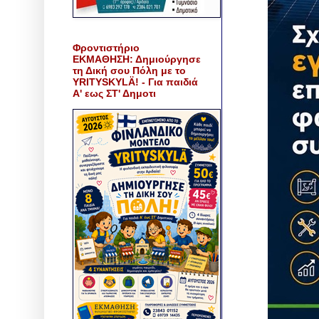
Φροντιστήριο
ΕΚΜΑΘΗΣΗ: Δημιούργησε
τη Δική σου Πόλη με το
YRITYSKYLÄ! - Για παιδιά
Α' εως ΣΤ' Δημοτι