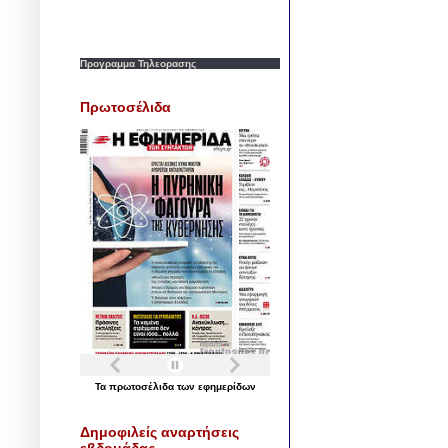
Προγραμμα Τηλεορασης
Πρωτοσέλιδα
Τα
πρωτοσέλιδα
των
εφημερίδων
Δημοφιλείς αναρτήσεις
εβδομάδας