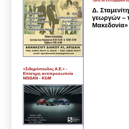
Τρίτη 26 Σεπτεμβρίου 2
Δ. Σταμενί
γεωργών – τ
Μακεδονία»
«Σιδηρόπουλος Α.Ε.» -
Επίσημη αντιπροσωπεία
NISSAN - KGM