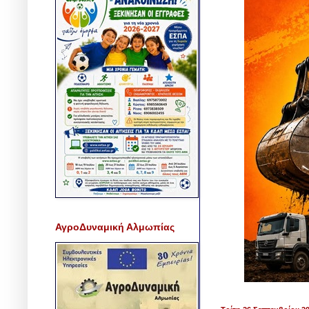
ΑγροΔυναμική Αλμωπίας