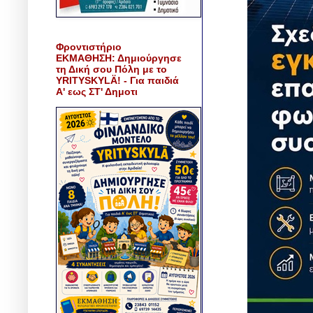
Φροντιστήριο
ΕΚΜΑΘΗΣΗ: Δημιούργησε
τη Δική σου Πόλη με το
YRITYSKYLÄ! - Για παιδιά
Α' εως ΣΤ' Δημοτι