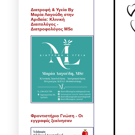
Διατροφή & Υγεία By
Μαρία Λαγούδη στην
Αριδαία: Κλινική
Διαιτολόγος -
Διατροφολόγος MSc
Φροντιστήριο Γνώση - Οι
εγγραφές ξεκίνησαν