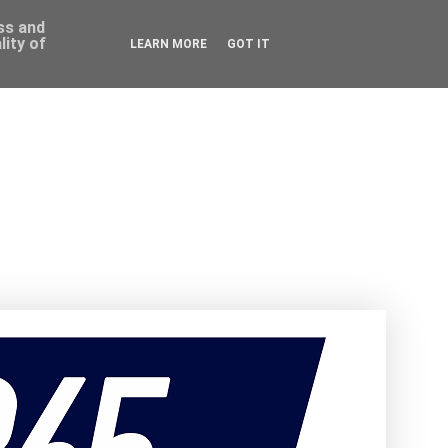
ess and
ity of
LEARN MORE
GOT IT