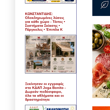
ΚΩΝΣΤΑΝΤΙΔΗΣ:
Ολοκληρωμένες λύσεις
για κάθε χώρο - Τέντες •
Συστήματα Σκίασης •
Πέργκολες • Έπιπλα Κ
Ξεκίνησαν οι εγγραφές
στο ΚΔΑΠ Joga Bonito -
Δωρεάν ποδόσφαιρο,
όλα τα αθλήματα και οι
δραστηριότητε