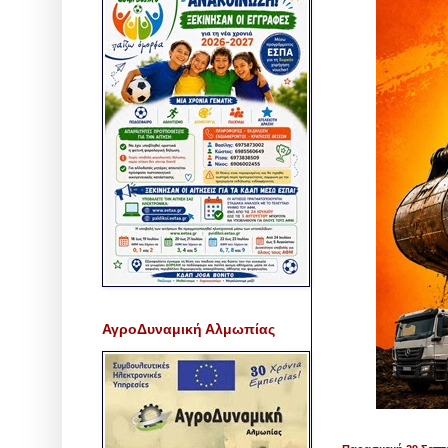
ΑγροΔυναμική Αλμωπίας