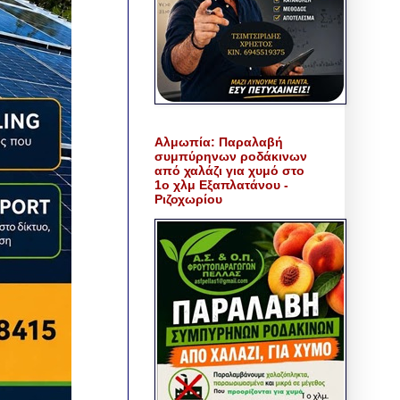
Αλμωπία: Παραλαβή
συμπύρηνων ροδάκινων
από χαλάζι για χυμό στο
1ο χλμ Εξαπλατάνου -
Ριζοχωρίου