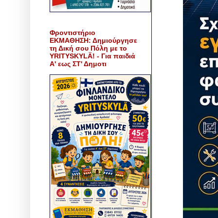
Φροντιστήριο
ΕΚΜΑΘΗΣΗ: Δημιούργησε
τη Δική σου Πόλη με το
YRITYSKYLÄ! - Για παιδιά
Α' εως ΣΤ' Δημοτι