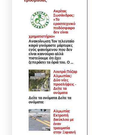
Ακρίτας
Σωσάνδρας:
«Το
ερασιτεχνικό
ποδόσφαιρο
δεν είναι
χρηματιστήριο»
Ανακοίνωση Τον τελευταίο
καιρό γινόμαστε μάρτυρες
ενός φαινόμενου που δεν
είναι καινούριο αλλά
πιστεύουμε ότι έχει
ξεπεράσει τα όριά του. Ο ...
Λουτρά Πόζαρ
Αλμωπίας:
Δύο νέες
προσλήψεις -
Δείτε τα
ονόματα
Δείτε τα ονόματα Δείτε τα
ονόματα:
Αλμωπία:
Εκτροπή
δικύκλου με
έναν
τραυματία
στην Ξιφιανή