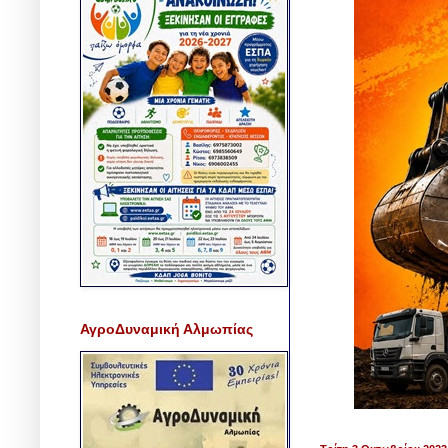
ΑγροΔυναμική Αλμωπίας