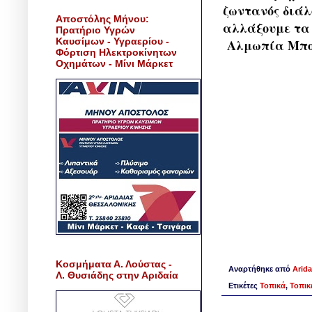
ζωντανός διάλ
Αποστόλης Μήνου:
αλλάξουμε τα
Πρατήριο Υγρών
Καυσίμων - Υγραερίου -
Αλμωπία Μπορ
Φόρτιση Ηλεκτροκίνητων
Οχημάτων - Μίνι Μάρκετ
Κοσμήματα Α. Λούστας -
Αναρτήθηκε από
Arida
Λ. Θυσιάδης στην Αριδαία
Ετικέτες
Τοπικά
,
Τοπικ