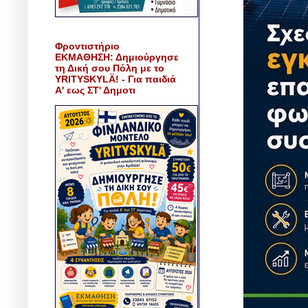
Φροντιστήριο
ΕΚΜΑΘΗΣΗ: Δημιούργησε
τη Δική σου Πόλη με το
YRITYSKYLÄ! - Για παιδιά
Α' εως ΣΤ' Δημοτι