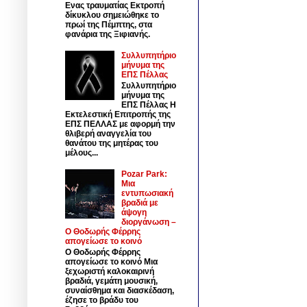
Ενας τραυματίας Εκτροπή
δίκυκλου σημειώθηκε το
πρωί της Πέμπτης, στα
φανάρια της Ξιφιανής.
Συλλυπητήριο
μήνυμα της
ΕΠΣ Πέλλας
Συλλυπητήριο
μήνυμα της
ΕΠΣ Πέλλας Η
Εκτελεστική Επιτροπής της
ΕΠΣ ΠΕΛΛΑΣ με αφορμή την
θλιβερή αναγγελία του
θανάτου της μητέρας του
μέλους...
Pozar Park:
Μια
εντυπωσιακή
βραδιά με
άψογη
διοργάνωση –
Ο Θοδωρής Φέρρης
απογείωσε το κοινό
Ο Θοδωρής Φέρρης
απογείωσε το κοινό Μια
ξεχωριστή καλοκαιρινή
βραδιά, γεμάτη μουσική,
συναίσθημα και διασκέδαση,
έζησε το βράδυ του