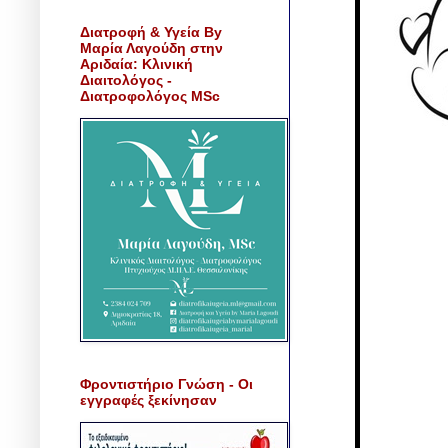
Διατροφή & Υγεία By
Μαρία Λαγούδη στην
Αριδαία: Κλινική
Διαιτολόγος -
Διατροφολόγος MSc
Φροντιστήριο Γνώση - Οι
εγγραφές ξεκίνησαν