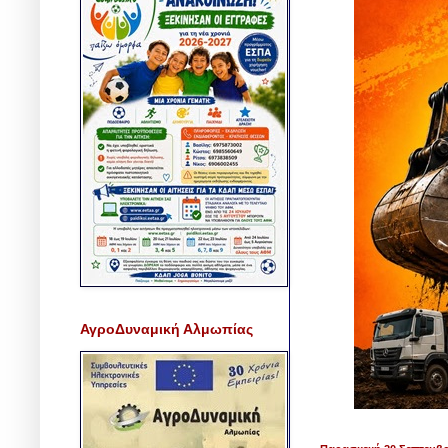
ΑγροΔυναμική Αλμωπίας