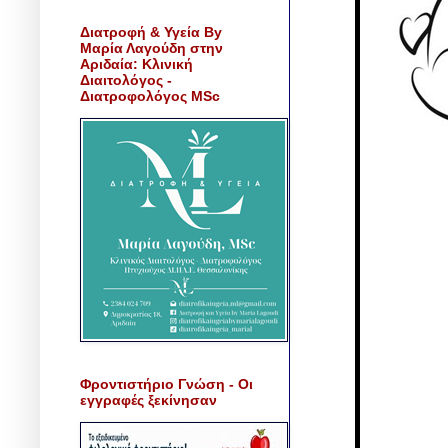
Διατροφή & Υγεία By
Μαρία Λαγούδη στην
Αριδαία: Κλινική
Διαιτολόγος -
Διατροφολόγος MSc
Φροντιστήριο Γνώση - Οι
εγγραφές ξεκίνησαν