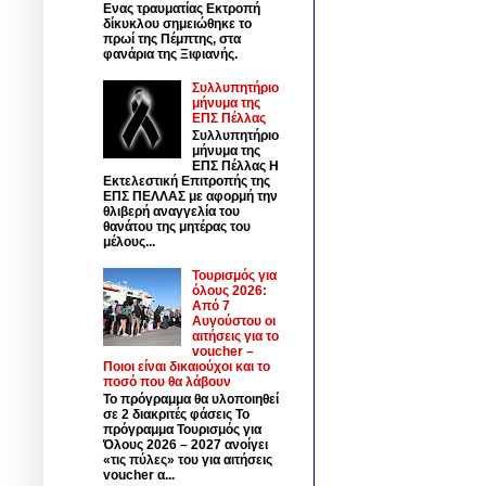
Ενας τραυματίας Εκτροπή
δίκυκλου σημειώθηκε το
πρωί της Πέμπτης, στα
φανάρια της Ξιφιανής.
Συλλυπητήριο
μήνυμα της
ΕΠΣ Πέλλας
Συλλυπητήριο
μήνυμα της
ΕΠΣ Πέλλας Η
Εκτελεστική Επιτροπής της
ΕΠΣ ΠΕΛΛΑΣ με αφορμή την
θλιβερή αναγγελία του
θανάτου της μητέρας του
μέλους...
Τουρισμός για
όλους 2026:
Από 7
Αυγούστου οι
αιτήσεις για το
voucher –
Ποιοι είναι δικαιούχοι και το
ποσό που θα λάβουν
Το πρόγραμμα θα υλοποιηθεί
σε 2 διακριτές φάσεις Το
πρόγραμμα Τουρισμός για
Όλους 2026 – 2027 ανοίγει
«τις πύλες» του για αιτήσεις
voucher α...