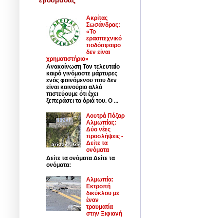
Ακρίτας
Σωσάνδρας:
«Το
ερασιτεχνικό
ποδόσφαιρο
δεν είναι
χρηματιστήριο»
Ανακοίνωση Τον τελευταίο
καιρό γινόμαστε μάρτυρες
ενός φαινόμενου που δεν
είναι καινούριο αλλά
πιστεύουμε ότι έχει
ξεπεράσει τα όριά του. Ο ...
Λουτρά Πόζαρ
Αλμωπίας:
Δύο νέες
προσλήψεις -
Δείτε τα
ονόματα
Δείτε τα ονόματα Δείτε τα
ονόματα:
Αλμωπία:
Εκτροπή
δικύκλου με
έναν
τραυματία
στην Ξιφιανή