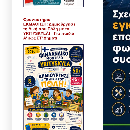
Φροντιστήριο
ΕΚΜΑΘΗΣΗ: Δημιούργησε
τη Δική σου Πόλη με το
YRITYSKYLÄ! - Για παιδιά
Α' εως ΣΤ' Δημοτι