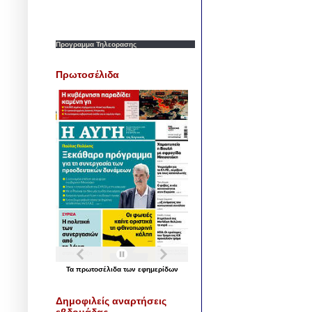
Προγραμμα Τηλεορασης
Πρωτοσέλιδα
Τα
πρωτοσέλιδα
των
εφημερίδων
Δημοφιλείς αναρτήσεις
εβδομάδας