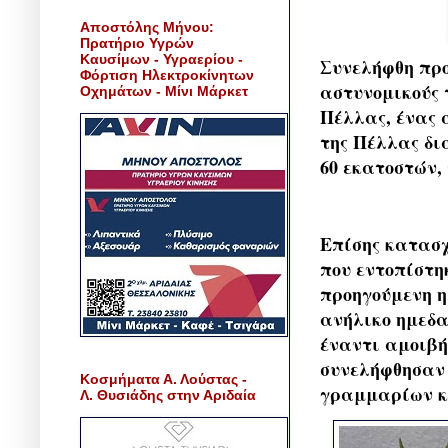
Αποστόλης Μήνου:
Πρατήριο Υγρών
Καυσίμων - Υγραερίου -
Συνελήφθη προ
Φόρτιση Ηλεκτροκίνητων
αστυνομικούς
Οχημάτων - Μίνι Μάρκετ
Πέλλας, ένας 
της Πέλλας δι
60 εκατοστών,
Επίσης κατασχ
που εντοπίστηκ
προηγούμενη η
ανήλικο ημεδα
έναντι αμοιβ
συνελήφθησαν 
Κοσμήματα Α. Λούστας -
γραμμαρίων κ
Λ. Θυσιάδης στην Αριδαία