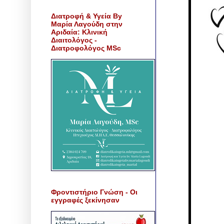
Διατροφή & Υγεία By
Μαρία Λαγούδη στην
Αριδαία: Κλινική
Διαιτολόγος -
Διατροφολόγος MSc
Φροντιστήριο Γνώση - Οι
εγγραφές ξεκίνησαν