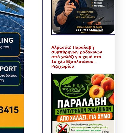
Αλμωπία: Παραλαβή
συμπύρηνων ροδάκινων
από χαλάζι για χυμό στο
1ο χλμ Εξαπλατάνου -
Ριζοχωρίου