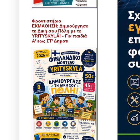
Φροντιστήριο
ΕΚΜΑΘΗΣΗ: Δημιούργησε
τη Δική σου Πόλη με το
YRITYSKYLÄ! - Για παιδιά
Α' εως ΣΤ' Δημοτι