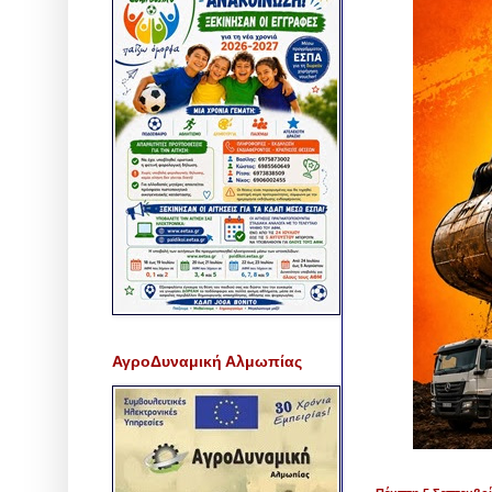
ΑγροΔυναμική Αλμωπίας