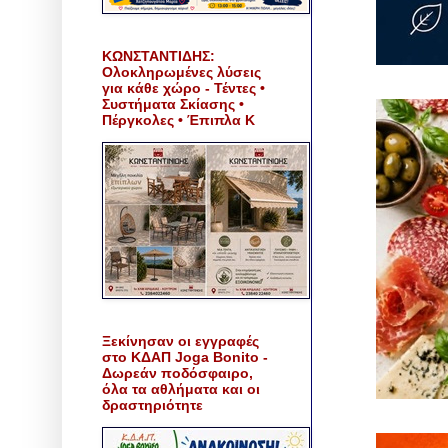
ΚΩΝΣΤΑΝΤΙΔΗΣ:
Ολοκληρωμένες λύσεις
για κάθε χώρο - Τέντες •
Συστήματα Σκίασης •
Πέργκολες • Έπιπλα Κ
Ξεκίνησαν οι εγγραφές
στο ΚΔΑΠ Joga Bonito -
Δωρεάν ποδόσφαιρο,
όλα τα αθλήματα και οι
δραστηριότητε