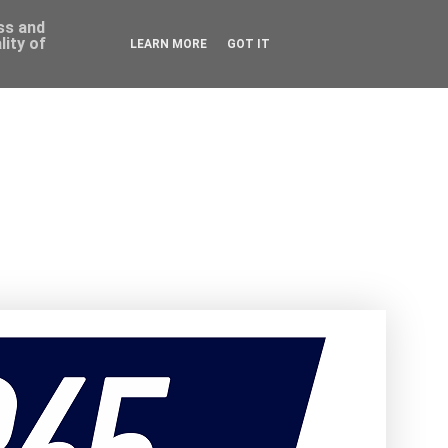
ess and
ity of
LEARN MORE
GOT IT