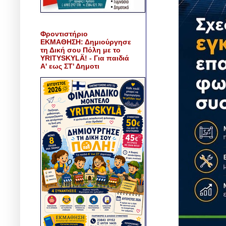
Φροντιστήριο
ΕΚΜΑΘΗΣΗ: Δημιούργησε
τη Δική σου Πόλη με το
YRITYSKYLÄ! - Για παιδιά
Α' εως ΣΤ' Δημοτι