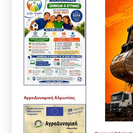
ΑγροΔυναμική Αλμωπίας