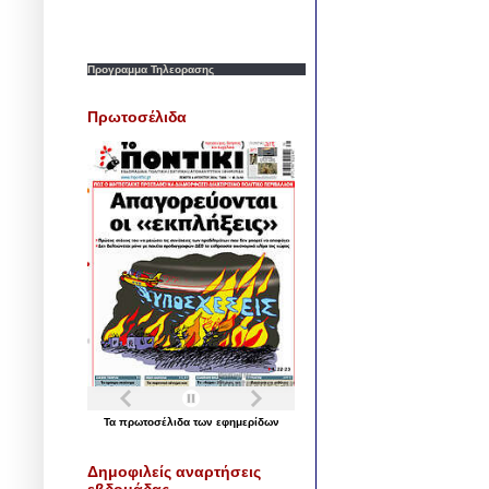
Προγραμμα Τηλεορασης
Πρωτοσέλιδα
Τα
πρωτοσέλιδα
των
εφημερίδων
Δημοφιλείς αναρτήσεις
εβδομάδας