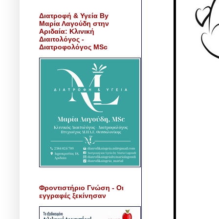
Διατροφή & Υγεία By
Μαρία Λαγούδη στην
Αριδαία: Κλινική
Διαιτολόγος -
Διατροφολόγος MSc
Φροντιστήριο Γνώση - Οι
εγγραφές ξεκίνησαν