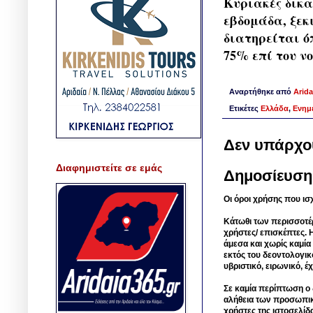
Κυριακές δικα
εβδομάδα, ξεκ
διατηρείται ό
75% επί του ν
Αναρτήθηκε από
Arida
Ετικέτες
Ελλάδα
,
Ενημ
Δεν υπάρχο
Διαφημιστείτε σε εμάς
Δημοσίευση
Οι όροι χρήσης που ισ
Κάτωθι των περισσοτέ
χρήστες/ επισκέπτες. 
άμεσα και χωρίς καμία
εκτός του δεοντολογικ
υβριστικό, ειρωνικό, 
Σε καμία περίπτωση ο δ
αλήθεια των προσωπικ
χρήστες της ιστοσελίδ