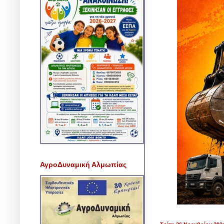
ΑγροΔυναμική Αλμωπίας