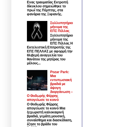
Ενας τραυματίας Εκτροπή
δίκυκλου σημειώθηκε το
πρωί της Πέμπτης, στα
φανάρια της Ξιφιανής.
Συλλυπητήριο
μήνυμα της
ΕΠΣ Πέλλας
Συλλυπητήριο
μήνυμα της
ΕΠΣ Πέλλας Η
Εκτελεστική Επιτροπής της
ΕΠΣ ΠΕΛΛΑΣ με αφορμή την
θλιβερή αναγγελία του
θανάτου της μητέρας του
μέλους...
Pozar Park:
Μια
εντυπωσιακή
βραδιά με
άψογη
διοργάνωση –
Ο Θοδωρής Φέρρης
απογείωσε το κοινό
Ο Θοδωρής Φέρρης
απογείωσε το κοινό Μια
ξεχωριστή καλοκαιρινή
βραδιά, γεμάτη μουσική,
συναίσθημα και διασκέδαση,
έζησε το βράδυ του