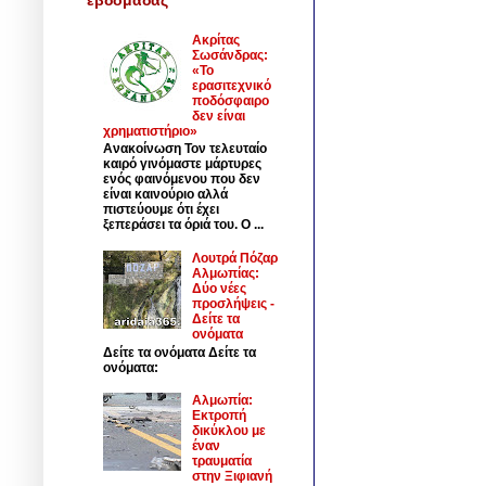
Ακρίτας
Σωσάνδρας:
«Το
ερασιτεχνικό
ποδόσφαιρο
δεν είναι
χρηματιστήριο»
Ανακοίνωση Τον τελευταίο
καιρό γινόμαστε μάρτυρες
ενός φαινόμενου που δεν
είναι καινούριο αλλά
πιστεύουμε ότι έχει
ξεπεράσει τα όριά του. Ο ...
Λουτρά Πόζαρ
Αλμωπίας:
Δύο νέες
προσλήψεις -
Δείτε τα
ονόματα
Δείτε τα ονόματα Δείτε τα
ονόματα:
Αλμωπία:
Εκτροπή
δικύκλου με
έναν
τραυματία
στην Ξιφιανή