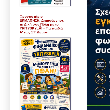
Φροντιστήριο
ΕΚΜΑΘΗΣΗ: Δημιούργησε
τη Δική σου Πόλη με το
YRITYSKYLÄ! - Για παιδιά
Α' εως ΣΤ' Δημοτι