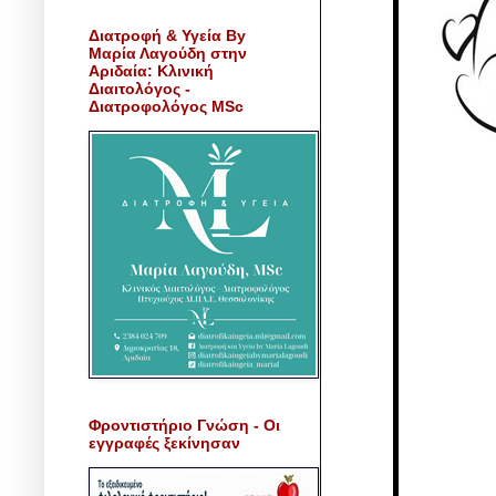
Διατροφή & Υγεία By
Μαρία Λαγούδη στην
Αριδαία: Κλινική
Διαιτολόγος -
Διατροφολόγος MSc
Φροντιστήριο Γνώση - Οι
εγγραφές ξεκίνησαν