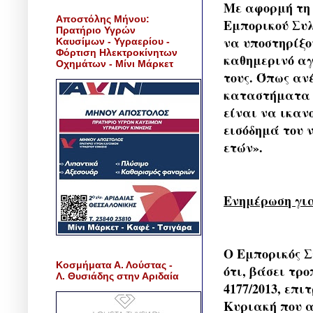
Με αφορμή τη φ
Αποστόλης Μήνου:
Εμπορικού Συλ
Πρατήριο Υγρών
να υποστηρίξου
Καυσίμων - Υγραερίου -
Φόρτιση Ηλεκτροκίνητων
καθημερινό αγ
Οχημάτων - Μίνι Μάρκετ
τους. Όπως αν
καταστήματα ε
είναι να ικανο
εισόδημά του 
ετών».
Ενημέρωση για
Ο Εμπορικός Σ
Κοσμήματα Α. Λούστας -
ότι, βάσει τρ
Λ. Θυσιάδης στην Αριδαία
4177/2013, επ
Κυριακή που α