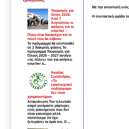
Με την αποστολή ενός
Τουρισμός για
όλους 2026:
Η συντακτική ομάδα το
Από 7
Αυγούστου οι
αιτήσεις για το
voucher –
Ποιοι είναι δικαιούχοι και το
ποσό που θα λάβουν
Το πρόγραμμα θα υλοποιηθεί
σε 2 διακριτές φάσεις Το
πρόγραμμα Τουρισμός για
Όλους 2026 – 2027 ανοίγει
«τις πύλες» του για αιτήσεις
voucher α...
Ακρίτας
Σωσάνδρας:
«Το
ερασιτεχνικό
ποδόσφαιρο
δεν είναι
χρηματιστήριο»
Ανακοίνωση Τον τελευταίο
καιρό γινόμαστε μάρτυρες
ενός φαινόμενου που δεν
είναι καινούριο αλλά
πιστεύουμε ότι έχει
ξεπεράσει τα όριά του. Ο ...