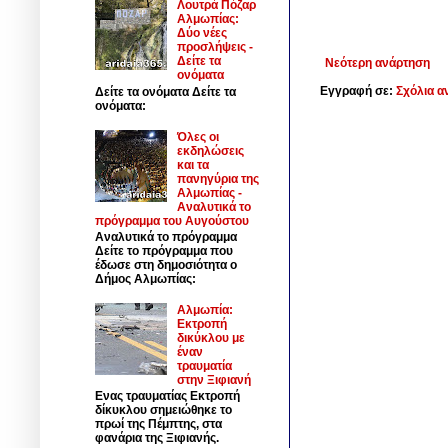
Λουτρά Πόζαρ
Αλμωπίας:
Δύο νέες
προσλήψεις -
Δείτε τα
Νεότερη ανάρτηση
ονόματα
Εγγραφή σε:
Σχόλια α
Δείτε τα ονόματα Δείτε τα
ονόματα:
Όλες οι
εκδηλώσεις
και τα
πανηγύρια της
Αλμωπίας -
Αναλυτικά το
πρόγραμμα του Αυγούστου
Αναλυτικά το πρόγραμμα
Δείτε το πρόγραμμα που
έδωσε στη δημοσιότητα ο
Δήμος Αλμωπίας:
Αλμωπία:
Εκτροπή
δικύκλου με
έναν
τραυματία
στην Ξιφιανή
Ενας τραυματίας Εκτροπή
δίκυκλου σημειώθηκε το
πρωί της Πέμπτης, στα
φανάρια της Ξιφιανής.