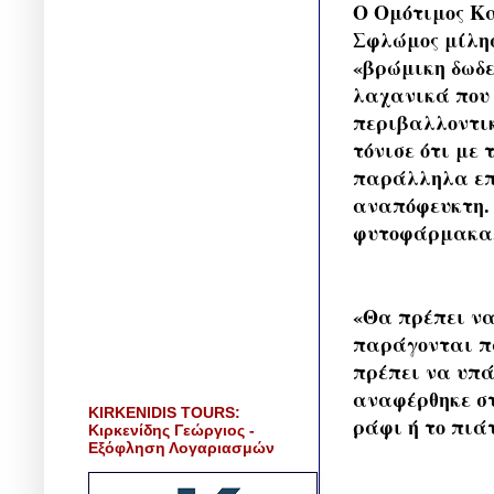
Ο Ομότιμος Κα
Σφλώμος μίλησ
«βρώμικη δωδε
λαχανικά που 
περιβαλλοντικ
τόνισε ότι με
παράλληλα επι
αναπόφευκτη. 
φυτοφάρμακα,
«Θα πρέπει ν
παράγονται πα
πρέπει να υπά
αναφέρθηκε στ
KIRKENIDIS TOURS:
ράφι ή το πιά
Κιρκενίδης Γεώργιος -
Εξόφληση Λογαριασμών