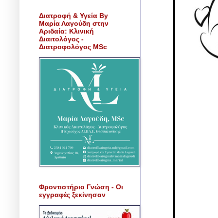
Διατροφή & Υγεία By
Μαρία Λαγούδη στην
Αριδαία: Κλινική
Διαιτολόγος -
Διατροφολόγος MSc
Φροντιστήριο Γνώση - Οι
εγγραφές ξεκίνησαν