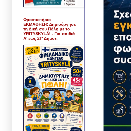
Φροντιστήριο
ΕΚΜΑΘΗΣΗ: Δημιούργησε
τη Δική σου Πόλη με το
YRITYSKYLÄ! - Για παιδιά
Α' εως ΣΤ' Δημοτι