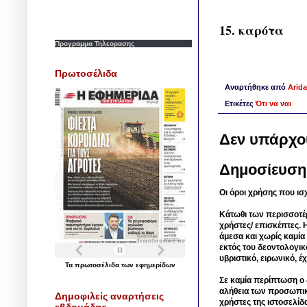
15. καρότα
Προγραμμα Τηλεορασης
Πρωτοσέλιδα
Αναρτήθηκε από
Arida
Ετικέτες
Ότι να ναι
Δεν υπάρχο
Δημοσίευση
Οι όροι χρήσης που ισ
Κάτωθι των περισσοτέ
χρήστες/ επισκέπτες. 
άμεσα και χωρίς καμία
εκτός του δεοντολογικ
υβριστικό, ειρωνικό, 
Τα
πρωτοσέλιδα
των
εφημερίδων
Σε καμία περίπτωση ο δ
αλήθεια των προσωπικ
Δημοφιλείς αναρτήσεις
χρήστες της ιστοσελίδ
εβδομάδας