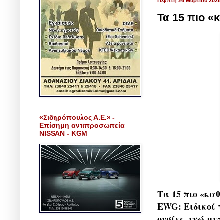
Πέμπτη 26 Μαρτίου 202
Τα 15 πιο «
«Σιδηρόπουλος Α.Ε.» -
Επίσημη αντιπροσωπεία
NISSAN - KGM
Τα 15 πιο «κ
EWG: Ειδικοί 
ουσίες, ενώ με