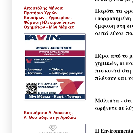
Αποστόλης Μήνου:
Παρότι τα φρ
Πρατήριο Υγρών
ισορροπημένη 
Καυσίμων - Υγραερίου -
Φόρτιση Ηλεκτροκίνητων
έμφαση στη δι
Οχημάτων - Μίνι Μάρκετ
αυτά είναι π
Πέρα από το μ
χημικών, οι κ
πιο κοντά στη
πλένουν και ν
Μάλιστα - στι
αφήνετε σε λίγ
Κοσμήματα Α. Λούστας -
Λ. Θυσιάδης στην Αριδαία
Η Environment