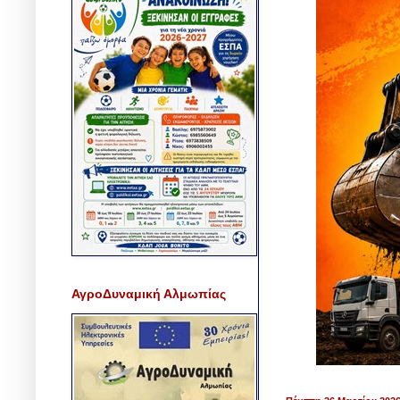
ΑγροΔυναμική Αλμωπίας