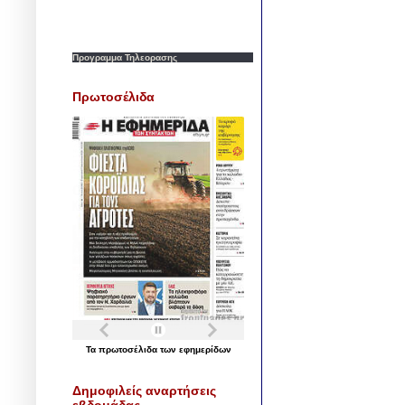
Προγραμμα Τηλεορασης
Πρωτοσέλιδα
Τα
πρωτοσέλιδα
των
εφημερίδων
Δημοφιλείς αναρτήσεις
εβδομάδας