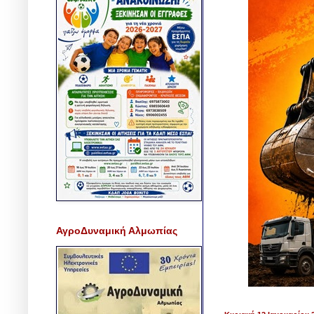
ΑγροΔυναμική Αλμωπίας