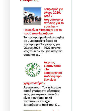
Τουρισμός για
όλους 2026:
Από 7
Αυγούστου οι
αιτήσεις για το
voucher –
Ποιοι είναι δικαιούχοι και το
ποσό που θα λάβουν
Το πρόγραμμα θα υλοποιηθεί
σε 2 διακριτές φάσεις Το
πρόγραμμα Τουρισμός για
Όλους 2026 – 2027 ανοίγει
«τις πύλες» του για αιτήσεις
voucher α...
Ακρίτας
Σωσάνδρας:
«Το
ερασιτεχνικό
ποδόσφαιρο
δεν είναι
χρηματιστήριο»
Ανακοίνωση Τον τελευταίο
καιρό γινόμαστε μάρτυρες
ενός φαινόμενου που δεν
είναι καινούριο αλλά
πιστεύουμε ότι έχει
ξεπεράσει τα όριά του. Ο ...