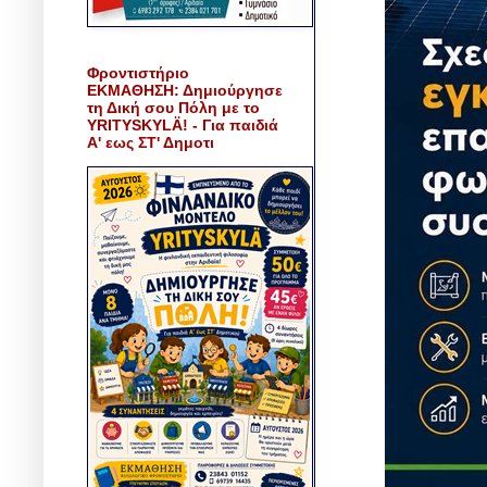
Φροντιστήριο
ΕΚΜΑΘΗΣΗ: Δημιούργησε
τη Δική σου Πόλη με το
YRITYSKYLÄ! - Για παιδιά
Α' εως ΣΤ' Δημοτι