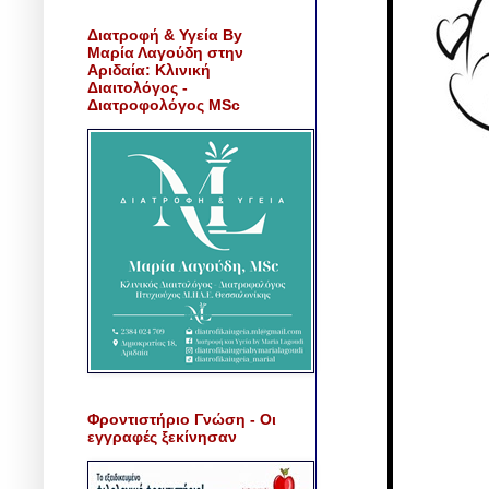
Διατροφή & Υγεία By
Μαρία Λαγούδη στην
Αριδαία: Κλινική
Διαιτολόγος -
Διατροφολόγος MSc
Φροντιστήριο Γνώση - Οι
εγγραφές ξεκίνησαν