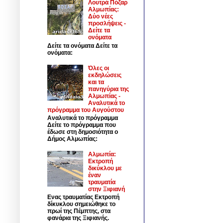
Λουτρά Πόζαρ
Αλμωπίας:
Δύο νέες
προσλήψεις -
Δείτε τα
ονόματα
Δείτε τα ονόματα Δείτε τα
ονόματα:
Όλες οι
εκδηλώσεις
και τα
πανηγύρια της
Αλμωπίας -
Αναλυτικά το
πρόγραμμα του Αυγούστου
Αναλυτικά το πρόγραμμα
Δείτε το πρόγραμμα που
έδωσε στη δημοσιότητα ο
Δήμος Αλμωπίας:
Αλμωπία:
Εκτροπή
δικύκλου με
έναν
τραυματία
στην Ξιφιανή
Ενας τραυματίας Εκτροπή
δίκυκλου σημειώθηκε το
πρωί της Πέμπτης, στα
φανάρια της Ξιφιανής.