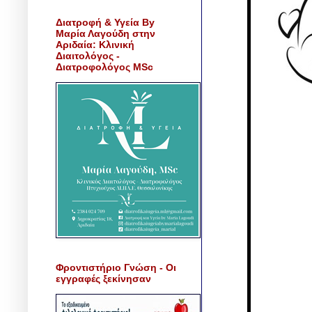
Διατροφή & Υγεία By
Μαρία Λαγούδη στην
Αριδαία: Κλινική
Διαιτολόγος -
Διατροφολόγος MSc
Φροντιστήριο Γνώση - Οι
εγγραφές ξεκίνησαν