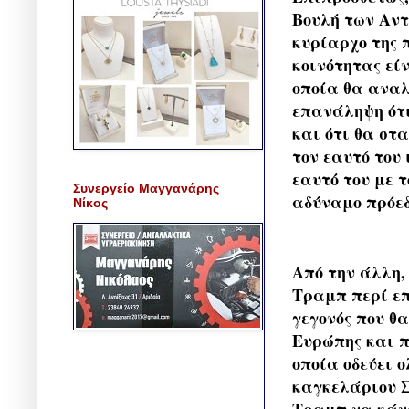
Βουλή των Αντ
κυρίαρχο της 
κοινότητας εί
οποία θα αναλ
επανάληψη ότι
και ότι θα στ
τον εαυτό του
εαυτό του με 
Συνεργείο Μαγγανάρης
αδύναμο πρόεδ
Νίκος
​Από την άλλη
Τραμπ περί ε
γεγονός που θ
Ευρώπης και π
οποία οδεύει 
καγκελάριου Σ
Τραμπ να κάνε