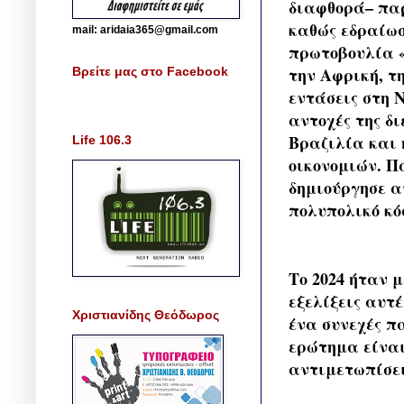
διαφθορά– παρ
καθώς εδραίωσ
mail: aridaia365@gmail.com
πρωτοβουλία «
την Αφρική, τ
Βρείτε μας στο Facebook
εντάσεις στη 
αντοχές της δι
Βραζιλία και
Life 106.3
οικονομιών. Π
δημιούργησε α
πολυπολικό κό
​Το 2024 ήταν 
εξελίξεις αυτ
Χριστιανίδης Θεόδωρος
ένα συνεχές π
ερώτημα είναι
αντιμετωπίσει