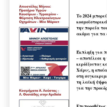
Αποστόλης Μήνου:
Πρατήριο Υγρών
Καυσίμων - Υγραερίου -
Το 2024 μπορε
Φόρτιση Ηλεκτροκίνητων
κοσμοϊστορικά
Οχημάτων - Μίνι Μάρκετ
την πορεία το
ακόμα για τα 
​Έκπληξη για 
– αποτέλεσε η 
κερδίζοντας κ
Χάρις, η οποί
στη συγκεκριμ
τη λαϊκή ψήφο,
για την προεδ
Κοσμήματα Α. Λούστας -
Λ. Θυσιάδης στην Αριδαία
Επιπροσθέτως,