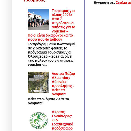
Εγγραφή σε:
Σχόλια α
Τουρισμός για
όλους 2026:
Από 7
Αυγούστου οι
αιτήσεις για το
voucher –
Ποιοι είναι δικαιούχοι και το
ποσό που θα λάβουν
Το πρόγραμμα θα υλοποιηθεί
σε 2 διακριτές φάσεις Το
πρόγραμμα Τουρισμός για
Όλους 2026 – 2027 ανοίγει
«τις πύλες» του για αιτήσεις
voucher α...
Λουτρά Πόζαρ
Αλμωπίας:
Δύο νέες
προσλήψεις -
Δείτε τα
ονόματα
Δείτε τα ονόματα Δείτε τα
ονόματα:
Ακρίτας
Σωσάνδρας:
«Το
ερασιτεχνικό
ποδόσφαιρο