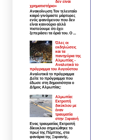
δεν είναι
χρηματιστήριο»
Ανακοίνωση Τον τελευταίο
καιρό γινόμαστε μάρτυρες
ενός φαινόμενου που δεν
είναι καινούριο αλλά
πιστεύουμε ότι έχει
ξεπεράσει τα όριά του. Ο ...
Όλες οι
εκδηλώσεις
και τα
πανηγύρια της
Αλμωπίας -
Αναλυτικά το
πρόγραμμα του Αυγούστου
Αναλυτικά το πρόγραμμα
Δείτε το πρόγραμμα που
έδωσε στη δημοσιότητα ο
Δήμος Αλμωπίας:
Αλμωπία:
Εκτροπή
δικύκλου με
έναν
τραυματία
στην Ξιφιανή
Ενας τραυματίας Εκτροπή
δίκυκλου σημειώθηκε το
πρωί της Πέμπτης, στα
φανάρια της Ξιφιανής.