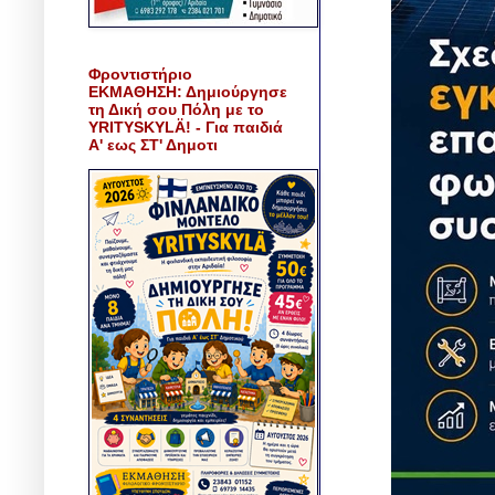
Φροντιστήριο
ΕΚΜΑΘΗΣΗ: Δημιούργησε
τη Δική σου Πόλη με το
YRITYSKYLÄ! - Για παιδιά
Α' εως ΣΤ' Δημοτι