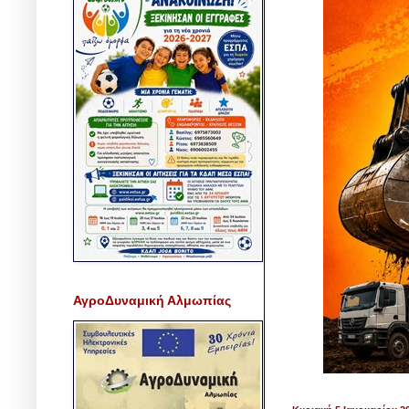
ΑγροΔυναμική Αλμωπίας