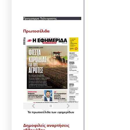
Προγραμμα Τηλεορασης
Πρωτοσέλιδα
Τα
πρωτοσέλιδα
των
εφημερίδων
Δημοφιλείς αναρτήσεις
εβδομάδας