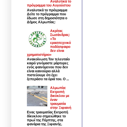
Αναλυτικά το
πρόγραμμα του Αυγούστου
Αναλυτικά το πρόγραμμα
Δείτε το πρόγραμμα που
έδωσε στη δημοσιότητα ο
Δήμος Αλμωπίας:
Ακρίτας
Σωσάνδρας:
«Το
ερασιτεχνικό
ποδόσφαιρο
δεν είναι
χρηματιστήριο»
Ανακοίνωση Τον τελευταίο
καιρό γινόμαστε μάρτυρες
ενός φαινόμενου που δεν
είναι καινούριο αλλά
πιστεύουμε ότι έχει
ξεπεράσει τα όριά του. Ο ...
Αλμωπία:
Εκτροπή
δικύκλου με
έναν
τραυματία
στην Ξιφιανή
Ενας τραυματίας Εκτροπή
δίκυκλου σημειώθηκε το
πρωί της Πέμπτης, στα
φανάρια της Ξιφιανής.