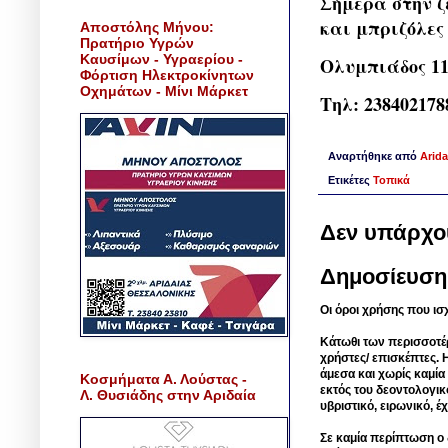
Σήμερα στην ζ
και μπριζόλες
Αποστόλης Μήνου:
Πρατήριο Υγρών
Καυσίμων - Υγραερίου -
Ολυμπιάδος 1
Φόρτιση Ηλεκτροκίνητων
Οχημάτων - Μίνι Μάρκετ
Τηλ: 238402178
Αναρτήθηκε από
Arida
Ετικέτες
Τοπικά
Δεν υπάρχο
Δημοσίευση
Οι όροι χρήσης που ισ
Κάτωθι των περισσοτέ
χρήστες/ επισκέπτες. 
άμεσα και χωρίς καμία
Κοσμήματα Α. Λούστας -
εκτός του δεοντολογικ
Λ. Θυσιάδης στην Αριδαία
υβριστικό, ειρωνικό, 
Σε καμία περίπτωση ο δ