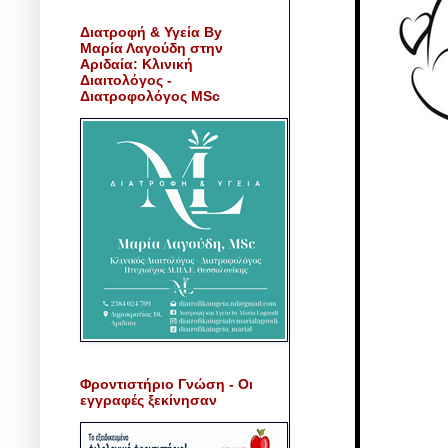
Διατροφή & Υγεία By
Μαρία Λαγούδη στην
Αριδαία: Κλινική
Διαιτολόγος -
Διατροφολόγος MSc
Φροντιστήριο Γνώση - Οι
εγγραφές ξεκίνησαν