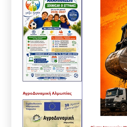
ΑγροΔυναμική Αλμωπίας