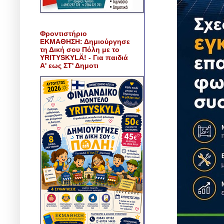
Φροντιστήριο
ΕΚΜΑΘΗΣΗ: Δημιούργησε
τη Δική σου Πόλη με το
YRITYSKYLÄ! - Για παιδιά
Α' εως ΣΤ' Δημοτι