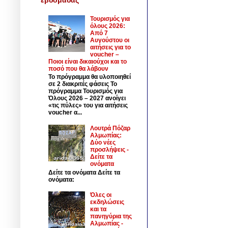
Τουρισμός για
όλους 2026:
Από 7
Αυγούστου οι
αιτήσεις για το
voucher –
Ποιοι είναι δικαιούχοι και το
ποσό που θα λάβουν
Το πρόγραμμα θα υλοποιηθεί
σε 2 διακριτές φάσεις Το
πρόγραμμα Τουρισμός για
Όλους 2026 – 2027 ανοίγει
«τις πύλες» του για αιτήσεις
voucher α...
Λουτρά Πόζαρ
Αλμωπίας:
Δύο νέες
προσλήψεις -
Δείτε τα
ονόματα
Δείτε τα ονόματα Δείτε τα
ονόματα:
Όλες οι
εκδηλώσεις
και τα
πανηγύρια της
Αλμωπίας -