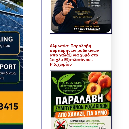
Αλμωπία: Παραλαβή
συμπύρηνων ροδάκινων
από χαλάζι για χυμό στο
1ο χλμ Εξαπλατάνου -
Ριζοχωρίου