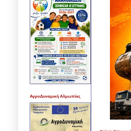
ΑγροΔυναμική Αλμωπίας