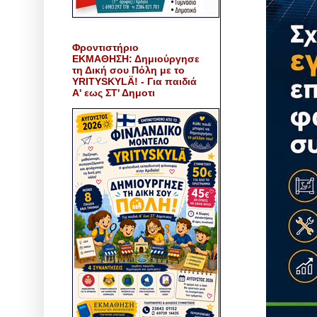
Φροντιστήριο
ΕΚΜΑΘΗΣΗ: Δημιούργησε
τη Δική σου Πόλη με το
YRITYSKYLÄ! - Για παιδιά
Α' εως ΣΤ' Δημοτι