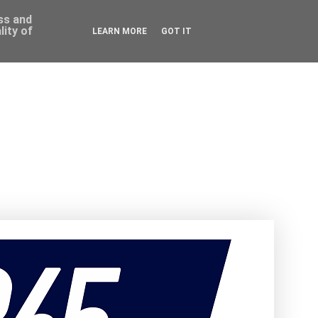
ess and
ity of
LEARN MORE
GOT IT