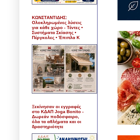
ΚΩΝΣΤΑΝΤΙΔΗΣ:
Ολοκληρωμένες λύσεις
για κάθε χώρο - Τέντες •
Συστήματα Σκίασης •
Πέργκολες • Έπιπλα Κ
Ξεκίνησαν οι εγγραφές
στο ΚΔΑΠ Joga Bonito -
Δωρεάν ποδόσφαιρο,
όλα τα αθλήματα και οι
δραστηριότητε