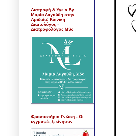
Διατροφή & Υγεία By
Μαρία Λαγούδη στην
Αριδαία: Κλινική
Διαιτολόγος -
Διατροφολόγος MSc
Φροντιστήριο Γνώση - Οι
εγγραφές ξεκίνησαν