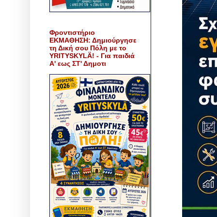
Φροντιστήριο
ΕΚΜΑΘΗΣΗ: Δημιούργησε
τη Δική σου Πόλη με το
YRITYSKYLÄ! - Για παιδιά
Α' εως ΣΤ' Δημοτι