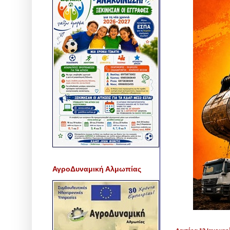
ΑγροΔυναμική Αλμωπίας