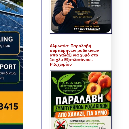
Αλμωπία: Παραλαβή
συμπύρηνων ροδάκινων
από χαλάζι για χυμό στο
1ο χλμ Εξαπλατάνου -
Ριζοχωρίου