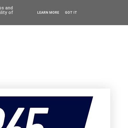
ess and
ity of
LEARN MORE
GOT IT