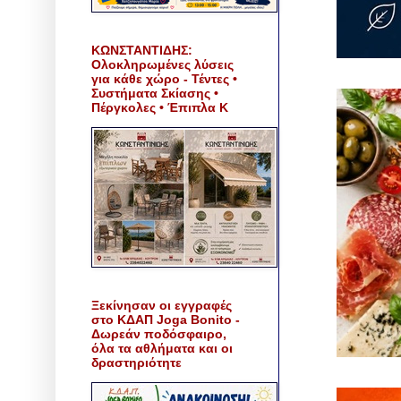
ΚΩΝΣΤΑΝΤΙΔΗΣ:
Ολοκληρωμένες λύσεις
για κάθε χώρο - Τέντες •
Συστήματα Σκίασης •
Πέργκολες • Έπιπλα Κ
Ξεκίνησαν οι εγγραφές
στο ΚΔΑΠ Joga Bonito -
Δωρεάν ποδόσφαιρο,
όλα τα αθλήματα και οι
δραστηριότητε