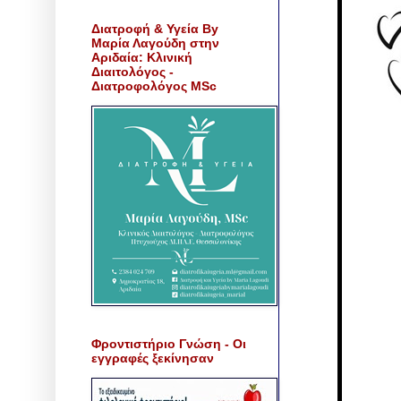
Διατροφή & Υγεία By
Μαρία Λαγούδη στην
Αριδαία: Κλινική
Διαιτολόγος -
Διατροφολόγος MSc
Φροντιστήριο Γνώση - Οι
εγγραφές ξεκίνησαν