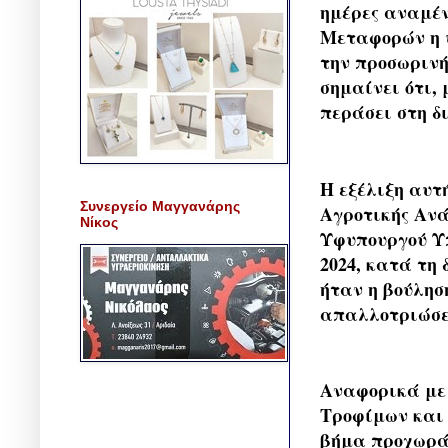
ημέρες αναμέν
Μεταφορών η υ
την προσωριν
σημαίνει ότι, 
περάσει στη δ
Η εξέλιξη αυτ
Συνεργείο Μαγγανάρης
Αγροτικής Ανά
Νίκος
Υφυπουργού Υπ
2024, κατά τη 
ήταν η βούλησ
απαλλοτριώσεω
Αναφορικά με 
Τροφίμων και 
βήμα προχωράμ