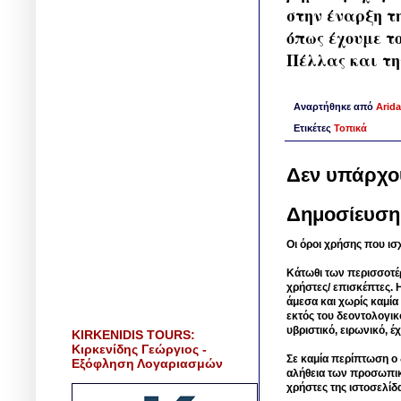
στην έναρξη τ
όπως έχουμε τ
Πέλλας και τη
Αναρτήθηκε από
Arida
Ετικέτες
Τοπικά
Δεν υπάρχο
Δημοσίευση
Οι όροι χρήσης που ισ
Κάτωθι των περισσοτέ
χρήστες/ επισκέπτες. 
άμεσα και χωρίς καμία
εκτός του δεοντολογικ
υβριστικό, ειρωνικό, 
KIRKENIDIS TOURS:
Κιρκενίδης Γεώργιος -
Σε καμία περίπτωση ο δ
Εξόφληση Λογαριασμών
αλήθεια των προσωπικ
χρήστες της ιστοσελίδ