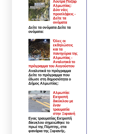
Λουτρά Πόζαρ
Αλμωπίας:
Δύο νέες
προσλήψεις -
Δείτε τα
ονόματα
Δείτε τα ονόματα Δείτε τα
ονόματα:
Όλες οι
εκδηλώσεις
και τα
πανηγύρια της
Αλμωπίας -
Αναλυτικά το
πρόγραμμα του Αυγούστου
Αναλυτικά το πρόγραμμα
Δείτε το πρόγραμμα που
έδωσε στη δημοσιότητα ο
Δήμος Αλμωπίας:
Αλμωπία:
Εκτροπή
δικύκλου με
έναν
τραυματία
στην Ξιφιανή
Ενας τραυματίας Εκτροπή
δίκυκλου σημειώθηκε το
πρωί της Πέμπτης, στα
φανάρια της Ξιφιανής.