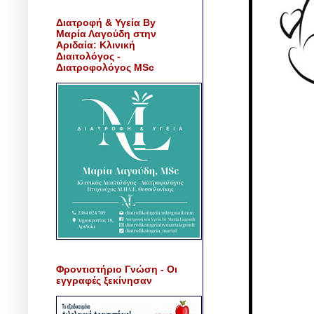
Διατροφή & Υγεία By
Μαρία Λαγούδη στην
Αριδαία: Κλινική
Διαιτολόγος -
Διατροφολόγος MSc
Φροντιστήριο Γνώση - Οι
εγγραφές ξεκίνησαν