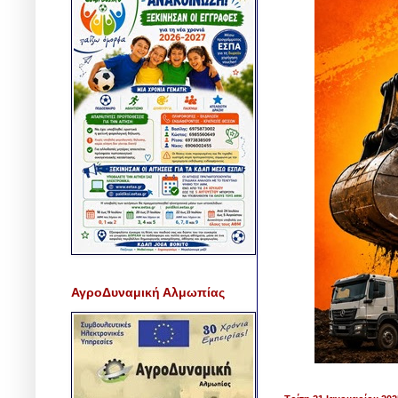
ΑγροΔυναμική Αλμωπίας