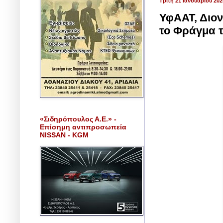
Τρίτη 21 Ιανουαρίου 202
ΥφΑΑΤ, Διον
το Φράγμα 
«Σιδηρόπουλος Α.Ε.» -
Επίσημη αντιπροσωπεία
NISSAN - KGM