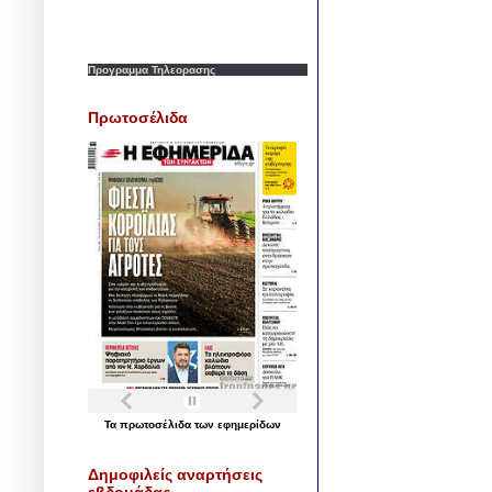
Προγραμμα Τηλεορασης
Πρωτοσέλιδα
Τα
πρωτοσέλιδα
των
εφημερίδων
Δημοφιλείς αναρτήσεις
εβδομάδας