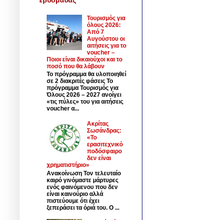
Τουρισμός για
όλους 2026:
Από 7
Αυγούστου οι
αιτήσεις για το
voucher –
Ποιοι είναι δικαιούχοι και το
ποσό που θα λάβουν
Το πρόγραμμα θα υλοποιηθεί
σε 2 διακριτές φάσεις Το
πρόγραμμα Τουρισμός για
Όλους 2026 – 2027 ανοίγει
«τις πύλες» του για αιτήσεις
voucher α...
Ακρίτας
Σωσάνδρας:
«Το
ερασιτεχνικό
ποδόσφαιρο
δεν είναι
χρηματιστήριο»
Ανακοίνωση Τον τελευταίο
καιρό γινόμαστε μάρτυρες
ενός φαινόμενου που δεν
είναι καινούριο αλλά
πιστεύουμε ότι έχει
ξεπεράσει τα όριά του. Ο ...