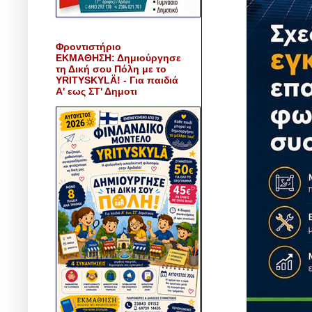
Φροντιστήριο
ΕΚΜΑΘΗΣΗ: Δημιούργησε
τη Δική σου Πόλη με το
YRITYSKYLÄ! - Για παιδιά
Α' εως ΣΤ' Δημοτι