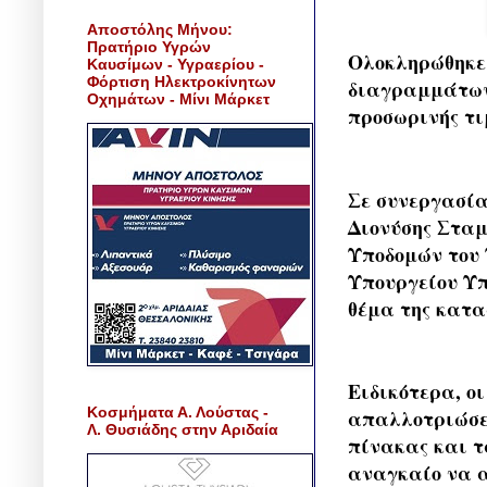
Αποστόλης Μήνου:
Πρατήριο Υγρών
Ολοκληρώθηκε
Καυσίμων - Υγραερίου -
Φόρτιση Ηλεκτροκίνητων
διαγραμμάτων
Οχημάτων - Μίνι Μάρκετ
προσωρινής τι
Σε συνεργασία
Διονύσης Σταμ
Υποδομών του
Υπουργείου Υπ
θέμα της κατ
Ειδικότερα, ο
Κοσμήματα Α. Λούστας -
απαλλοτριώσεω
Λ. Θυσιάδης στην Αριδαία
πίνακας και τ
αναγκαίο να α