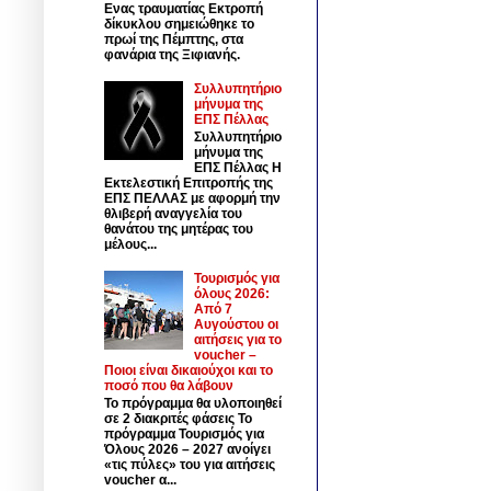
Ενας τραυματίας Εκτροπή
δίκυκλου σημειώθηκε το
πρωί της Πέμπτης, στα
φανάρια της Ξιφιανής.
Συλλυπητήριο
μήνυμα της
ΕΠΣ Πέλλας
Συλλυπητήριο
μήνυμα της
ΕΠΣ Πέλλας Η
Εκτελεστική Επιτροπής της
ΕΠΣ ΠΕΛΛΑΣ με αφορμή την
θλιβερή αναγγελία του
θανάτου της μητέρας του
μέλους...
Τουρισμός για
όλους 2026:
Από 7
Αυγούστου οι
αιτήσεις για το
voucher –
Ποιοι είναι δικαιούχοι και το
ποσό που θα λάβουν
Το πρόγραμμα θα υλοποιηθεί
σε 2 διακριτές φάσεις Το
πρόγραμμα Τουρισμός για
Όλους 2026 – 2027 ανοίγει
«τις πύλες» του για αιτήσεις
voucher α...