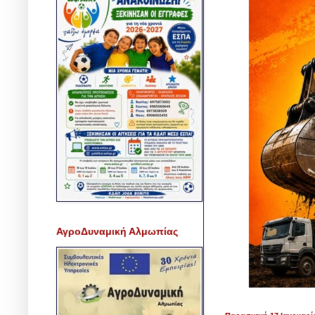
ΑγροΔυναμική Αλμωπίας