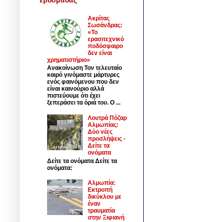
Ακρίτας
Σωσάνδρας:
«Το
ερασιτεχνικό
ποδόσφαιρο
δεν είναι
χρηματιστήριο»
Ανακοίνωση Τον τελευταίο
καιρό γινόμαστε μάρτυρες
ενός φαινόμενου που δεν
είναι καινούριο αλλά
πιστεύουμε ότι έχει
ξεπεράσει τα όριά του. Ο ...
Λουτρά Πόζαρ
Αλμωπίας:
Δύο νέες
προσλήψεις -
Δείτε τα
ονόματα
Δείτε τα ονόματα Δείτε τα
ονόματα:
Αλμωπία:
Εκτροπή
δικύκλου με
έναν
τραυματία
στην Ξιφιανή