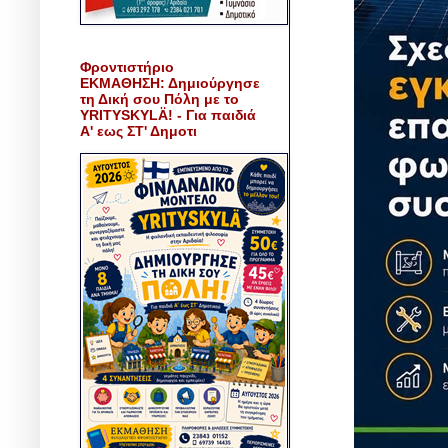
Φροντιστήριο
ΕΚΜΑΘΗΣΗ: Δημιούργησε
τη Δική σου Πόλη με το
YRITYSKYLÄ! - Για παιδιά
Α' εως ΣΤ' Δημοτι