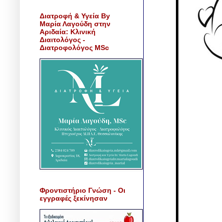
Διατροφή & Υγεία By
Μαρία Λαγούδη στην
Αριδαία: Κλινική
Διαιτολόγος -
Διατροφολόγος MSc
Φροντιστήριο Γνώση - Οι
εγγραφές ξεκίνησαν